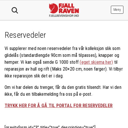
Hopp
til
Meny
innhold
Reservedeler
Vi supplerer med noen reservedeler fra vår kolleksjon slik som
glidelås (standardlengde 90cm som må tilpasses), knapper og
hemper. Vi kan også sende G 1000 stoff
(eget skjema her)
til
reparasjon av hull og rift (Maks 20×20 cm, noen farger). Vi tilbyr
ikke reparasjon slik det er i dag.
Om vi har delen du trenger, får du den gratis tilsendt. Har vi den
ikke, får du en tilbakemelding fra oss på e-post.
TRYKK HER FOR Å GÅ TIL PORTAL FOR RESERVEDELER
[gravityform id=”3″ title=”true” description=”true”]