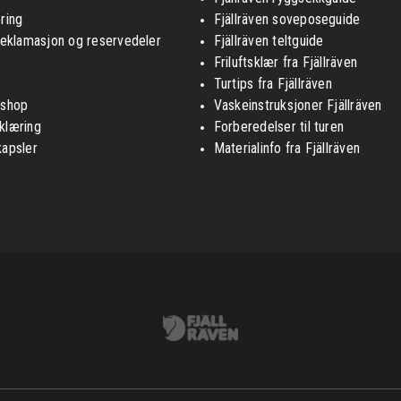
ring
Fjällräven soveposeguide
reklamasjon og reservedeler
Fjällräven teltguide
Friluftsklær fra Fjällräven
Turtips fra Fjällräven
nshop
Vaskeinstruksjoner Fjällräven
klæring
Forberedelser til turen
kapsler
Materialinfo fra Fjällräven