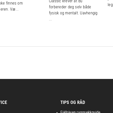
Classic krever at du
kke finnes om
leg
forbereder deg selv både
ren. Væ...
fysisk og mentalt. Uavhengig
...
ICE
TIPS OG RÅD
Fjällräven ryggsekkguide