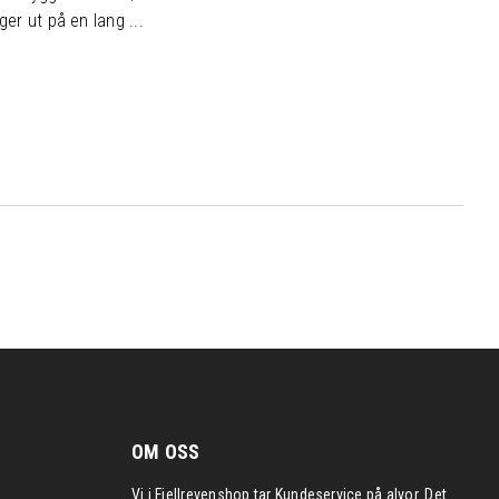
ger ut på en lang ...
OM OSS
Vi i Fjellrevenshop tar Kundeservice på alvor. Det