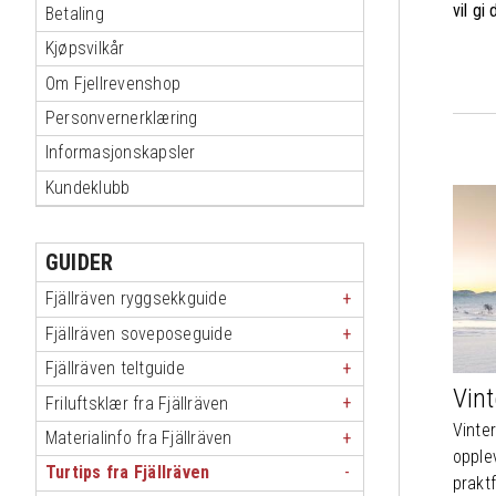
vil gi
Betaling
Kjøpsvilkår
Om Fjellrevenshop
Personvernerklæring
Informasjonskapsler
Kundeklubb
GUIDER
Fjällräven ryggsekkguide
Fjällräven soveposeguide
Fjällräven teltguide
Vint
Friluftsklær fra Fjällräven
Vinter
Materialinfo fra Fjällräven
opplev
Turtips fra Fjällräven
praktf