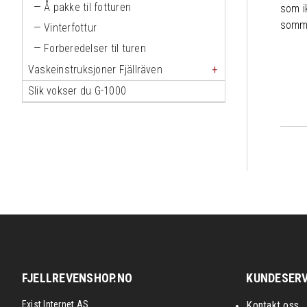
Å pakke til fotturen
som i
somme
Vinterfottur
Forberedelser til turen
Vaskeinstruksjoner Fjällräven
Slik vokser du G-1000
FJELLREVENSHOP.NO
KUNDESERV
Exist Internet AS
Kontakt oss