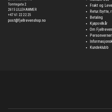
Tomtegata 2
Frakt og Leve
2615 LILLEHAMMER
Retur/bytte, 
+47 61 22 22 25
Betaling
post@fjellrevenshop.no
Kjøpsvilkår
Om Fjellreve
Personverner
Informasjons
Kundeklubb