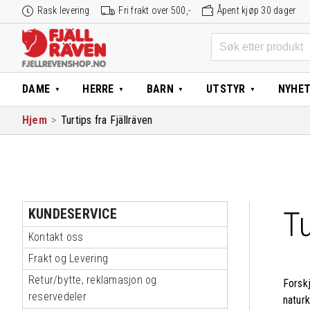
Hopp
Rask levering
Fri frakt over 500,-
Åpent kjøp 30 dager
til
innhold
Søk
etter:
DAME
HERRE
BARN
UTSTYR
NYHE
Hjem
>
Turtips fra Fjällräven
Tu
KUNDESERVICE
Kontakt oss
Frakt og Levering
Retur/bytte, reklamasjon og
Forskj
reservedeler
naturk