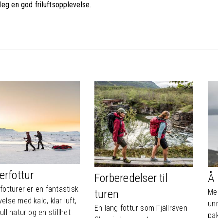
 deg en god friluftsopplevelse.
erfottur
Forberedelser til
Å 
fotturer er en fantastisk
turen
Med
else med kald, klar luft,
unn
En lang fottur som Fjällräven
ull natur og en stillhet
pa