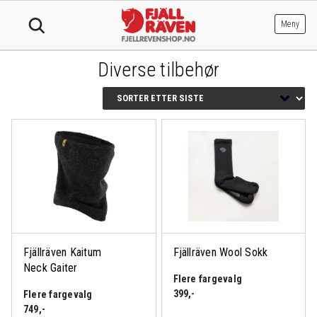
Hopp
til
Meny
innhold
Diverse tilbehør
Fjällräven Kaitum
Fjällräven Wool Sokk
Neck Gaiter
Flere fargevalg
399
,-
Flere fargevalg
749
,-