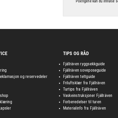
Poengene kan du innløse som
ICE
TIPS OG RÅD
Fjällräven ryggsekkguide
ring
Fjällräven soveposeguide
reklamasjon og reservedeler
Fjällräven teltguide
Friluftsklær fra Fjällräven
Turtips fra Fjällräven
nshop
Vaskeinstruksjoner Fjällräven
klæring
Forberedelser til turen
kapsler
Materialinfo fra Fjällräven