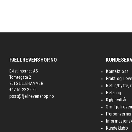
FJELLREVENSHOP.NO
KUNDESERV
Exist Internet AS
Kontakt oss
Tomtegata 2
Frakt og Leve
2615 LILLEHAMMER
Retur/bytte, 
+47 61 22 22 25
Betaling
post@fjellrevenshop.no
Kjøpsvilkår
Om Fjellreve
Personverner
Informasjons
Kundeklubb