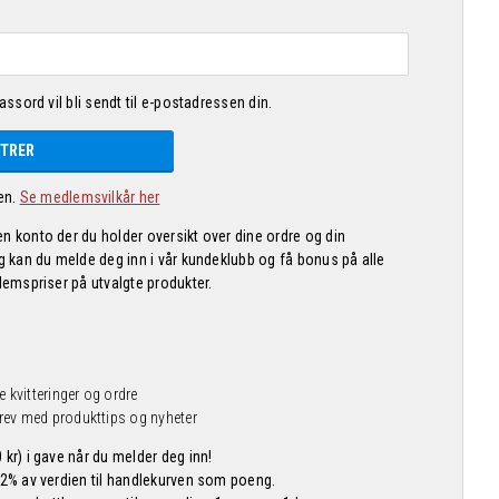
passord vil bli sendt til e-postadressen din.
STRER
en.
Se medlemsvilkår her
n konto der du holder oversikt over dine ordre og din
gg kan du melde deg inn i vår kundeklubb og få bonus på alle
dlemspriser på utvalgte produkter.
e kvitteringer og ordre
rev med produkttips og nyheter
 kr) i gave når du melder deg inn!
 2% av verdien til handlekurven som poeng.