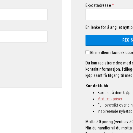
Påkrevd
E-postadresse
*
En lenke for å angi et nytt 
REGI
Bli medlem i kundeklubb
Du kan registrere deg med e
kontaktinformasjon. I tille
kjøp samt få tilgang til me
Kundeklubb
Bonus på dine kjøp
Medlemspriser
Full oversikt over din
Inspirerende nyhetsb
Motta 50 poeng (verdi av 50
Når du handler vil du motta