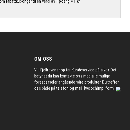
 rabattkuponger til en verdi av 1 poeng = 1 kr.
OM OSS
Vi i Fjellrevenshop tar Kundeservice på alvor. Det
betyr at du kan kontakte oss med alle mulige
forespørseler angående våre produkter. Du treffer
oss både på telefon og mail. [woochimp_form]