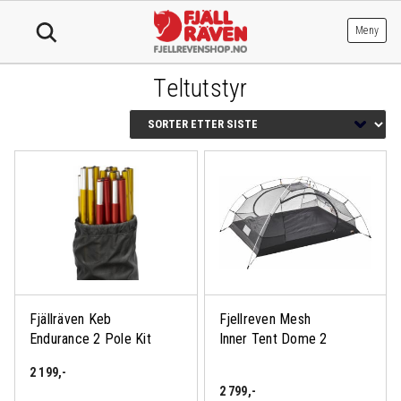
Hopp
til
Meny
innhold
Teltutstyr
Fjällräven Keb
Fjellreven Mesh
Endurance 2 Pole Kit
Inner Tent Dome 2
2 199
,-
2 799
,-