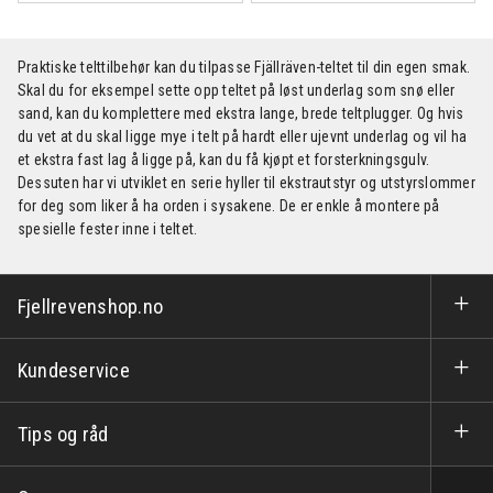
Praktiske telttilbehør kan du tilpasse Fjällräven-teltet til din egen smak.
Skal du for eksempel sette opp teltet på løst underlag som snø eller
sand, kan du komplettere med ekstra lange, brede teltplugger. Og hvis
du vet at du skal ligge mye i telt på hardt eller ujevnt underlag og vil ha
et ekstra fast lag å ligge på, kan du få kjøpt et forsterkningsgulv.
Dessuten har vi utviklet en serie hyller til ekstrautstyr og utstyrslommer
for deg som liker å ha orden i sysakene. De er enkle å montere på
spesielle fester inne i teltet.
Fjellrevenshop.no
Kundeservice
Tips og råd