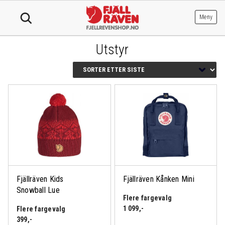
Hopp
til
Meny
innhold
Utstyr
Fjällräven Kids
Fjällräven Kånken Mini
Snowball Lue
Flere fargevalg
1 099
,-
Flere fargevalg
399
,-