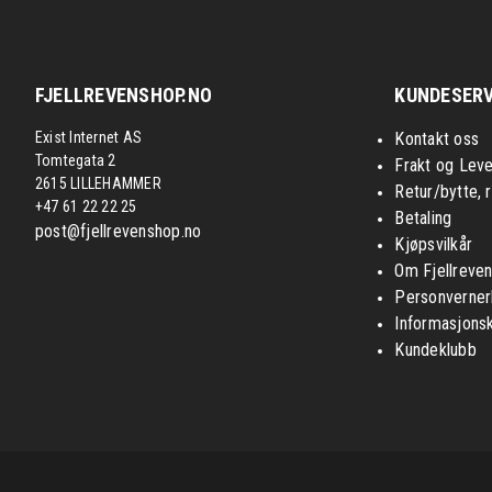
FJELLREVENSHOP.NO
KUNDESERV
Exist Internet AS
Kontakt oss
Tomtegata 2
Frakt og Leve
2615 LILLEHAMMER
Retur/bytte, 
+47 61 22 22 25
Betaling
post@fjellrevenshop.no
Kjøpsvilkår
Om Fjellreve
Personverner
Informasjons
Kundeklubb