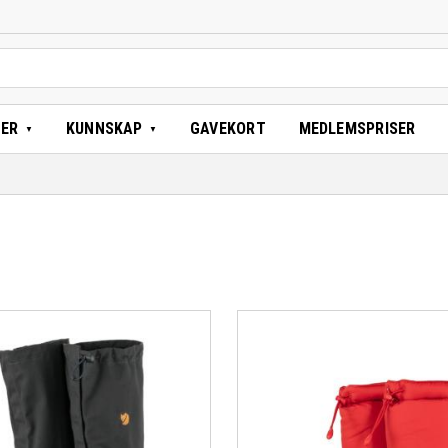
TER
KUNNSKAP
GAVEKORT
MEDLEMSPRISER
Logg inn eller bli medlem for 
medlemspris