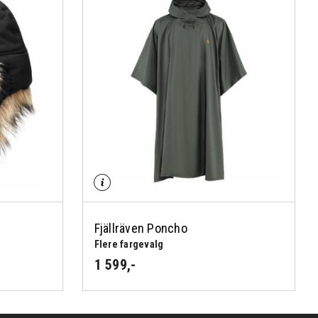
Fjällräven Poncho
Flere fargevalg
1 599
,-