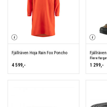
Fjällräven Hoja Rain Fox Poncho
Fjällräven
Flere farge
4 599
,-
1 299
,-