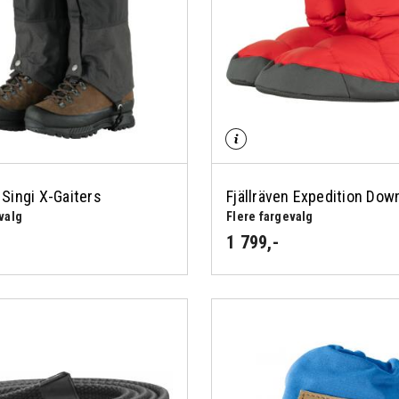
 Singi X-Gaiters
Fjällräven Expedition Dow
valg
Flere fargevalg
1 799
,-