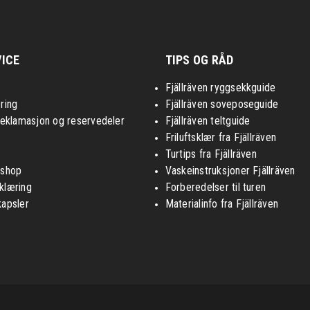
ICE
TIPS OG RÅD
Fjällräven ryggsekkguide
ring
Fjällräven soveposeguide
reklamasjon og reservedeler
Fjällräven teltguide
Friluftsklær fra Fjällräven
Turtips fra Fjällräven
nshop
Vaskeinstruksjoner Fjällräven
klæring
Forberedelser til turen
kapsler
Materialinfo fra Fjällräven