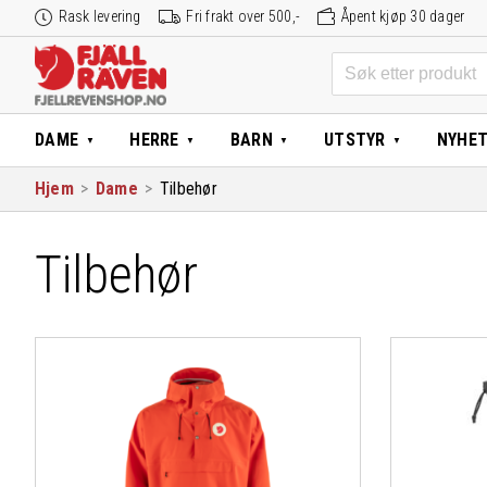
Hopp
Rask levering
Fri frakt over 500,-
Åpent kjøp 30 dager
til
innhold
Søk
etter:
DAME
HERRE
BARN
UTSTYR
NYHE
Hjem
>
Dame
>
Tilbehør
Tilbehør