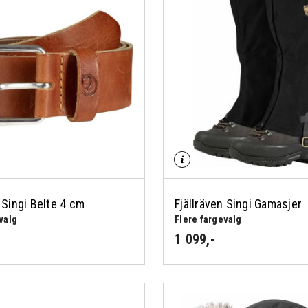
 Singi Belte 4 cm
Fjällräven Singi Gamasjer
valg
Flere fargevalg
1 099
,-