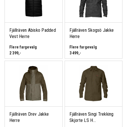
Fjällräven Abisko Padded
Fjällräven Skogsö Jakke
Vest Herre
Herre
Flere fargevalg
Flere fargevalg
2 399
,-
3 499
,-
Fjällräven Drev Jakke
Fjällräven Singi Trekking
Herre
Skjorte LS H...