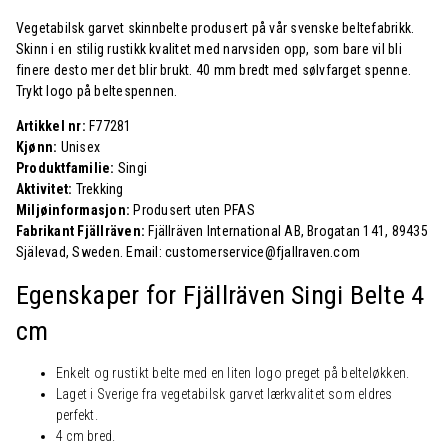
Vegetabilsk garvet skinnbelte produsert på vår svenske beltefabrikk.
Skinn i en stilig rustikk kvalitet med narvsiden opp, som bare vil bli
finere desto mer det blir brukt. 40 mm bredt med sølvfarget spenne.
Trykt logo på beltespennen.
Artikkel nr:
F77281
Kjønn:
Unisex
Produktfamilie:
Singi
Aktivitet:
Trekking
Miljøinformasjon:
Produsert uten PFAS
Fabrikant Fjällräven:
Fjällräven International AB, Brogatan 141, 89435
Själevad, Sweden. Email: customerservice@fjallraven.com
Egenskaper for Fjällräven
Singi Belte 4
cm
Enkelt og rustikt belte med en liten logo preget på belteløkken.
Laget i Sverige fra vegetabilsk garvet lærkvalitet som eldres
perfekt.
4 cm bred.