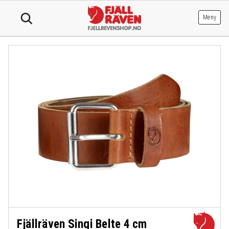
Hopp
til
Meny
innhold
Fjällräven Singi Belte 4 cm