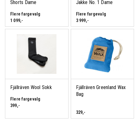
Shorts Dame
Jakke No. 1 Dame
Flere fargevalg
Flere fargevalg
1 099
,-
3 999
,-
Fjällräven Wool Sokk
Fjällräven Greenland Wax
Bag
Flere fargevalg
399
,-
329
,-