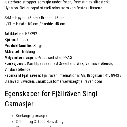
justerbare stropper som går under foten, fremstilt av slitesterkt
Hypalon. Det er også støvelkroker som kan festes i lissene.
S/M – Høyde: 46 cm / Bredde: 46 cm
L/XL – Høyde: 50 cm / Bredde: 48 cm
Artikkel nr:
F77292
Kjønn:
Unisex
Produktfamilie:
Singi
Aktivitet:
Trekking
Miljøinformasjon:
Produsert uten PFAS
Funksjoner:
Kan tilpasses med Greenland Wax, Vannavstøtende,
Vindavstøtende
Fabrikant Fjällräven:
Fjällräven International AB, Brogatan 141, 89435
Själevad, Sweden. Email: customerservice@fjallraven.com
Egenskaper for Fjällräven
Singi
Gamasjer
Knelange gamasjer.
G-1000 og G-1000 HeavyDuty.