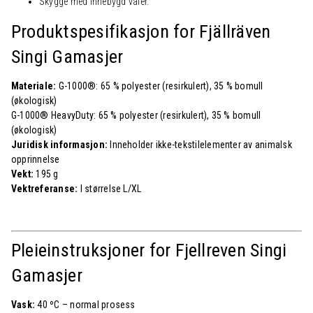
Skygge med innebygd vaier.
Produktspesifikasjon for Fjällräven
Singi Gamasjer
Materiale:
G-1000®: 65 % polyester (resirkulert), 35 % bomull
(økologisk)
G-1000® HeavyDuty: 65 % polyester (resirkulert), 35 % bomull
(økologisk)
Juridisk informasjon:
Inneholder ikke-tekstilelementer av animalsk
opprinnelse
Vekt:
195 g
Vektreferanse:
I størrelse L/XL
Pleieinstruksjoner for Fjellreven
Singi
Gamasjer
Vask:
40 ºC – normal prosess