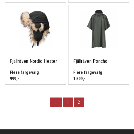
Fjällräven Nordic Heater
Fjällräven Poncho
Flere fargevalg
Flere fargevalg
999
,-
1 599
,-
←
1
2