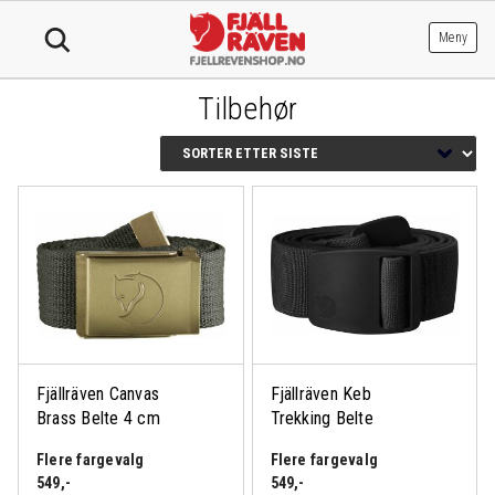
Hopp
til
Meny
innhold
Tilbehør
Fjällräven Canvas
Fjällräven Keb
Brass Belte 4 cm
Trekking Belte
Flere fargevalg
Flere fargevalg
549
,-
549
,-