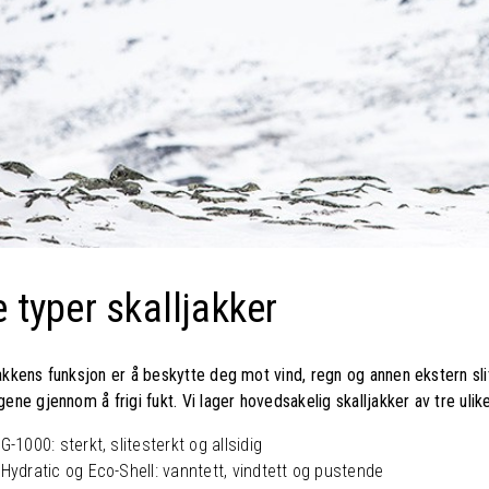
e typer skalljakker
akkens funksjon er å beskytte deg mot vind, regn og annen ekstern sl
gene gjennom å frigi fukt. Vi lager hovedsakelig skalljakker av tre ulik
G-1000: sterkt, slitesterkt og allsidig
Hydratic og Eco-Shell: vanntett, vindtett og pustende