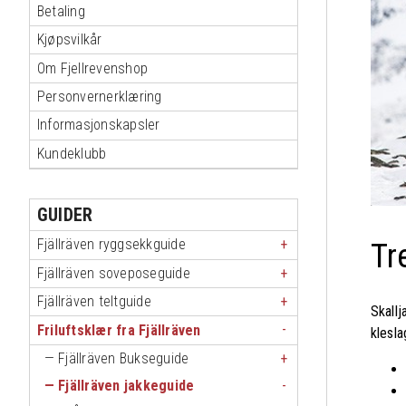
Betaling
Kjøpsvilkår
Om Fjellrevenshop
Personvernerklæring
Informasjonskapsler
Kundeklubb
GUIDER
Fjällräven ryggsekkguide
Tr
Fjällräven soveposeguide
Fjällräven teltguide
Skallj
Friluftsklær fra Fjällräven
klesla
Fjällräven Bukseguide
Fjällräven jakkeguide