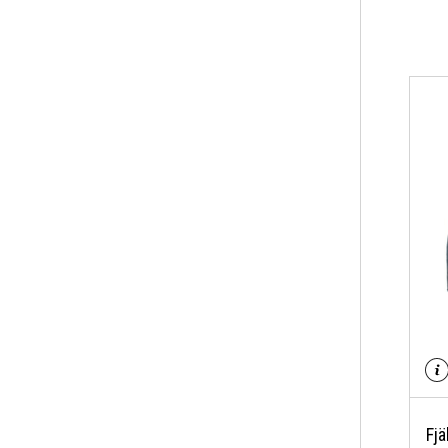
Log
me
me
Fjä