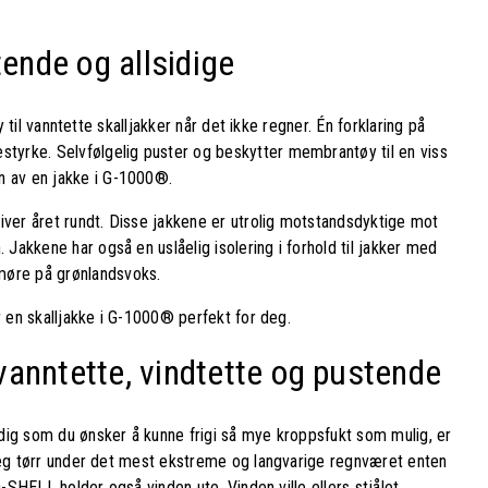
tende og allsidige
y til vanntette skalljakker når det ikke regner. Én forklaring på
tyrke. Selvfølgelig puster og beskytter membrantøy til en viss
n av en jakke i G-1000®.
iver året rundt. Disse jakkene er utrolig motstandsdyktige mot
akkene har også en uslåelig isolering i forhold til jakker med
møre på grønlandsvoks.
r en skalljakke i G-1000® perfekt for deg.
– vanntette, vindtette og pustende
dig som du ønsker å kunne frigi så mye kroppsfukt som mulig, er
 deg tørr under det mest ekstreme og langvarige regnværet enten
O-SHELL holder også vinden ute. Vinden ville ellers stjålet