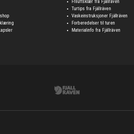
Friluftsklær fra Fjällräven
Turtips fra Fjällräven
nshop
Vaskeinstruksjoner Fjällräven
klæring
Forberedelser til turen
kapsler
Materialinfo fra Fjällräven