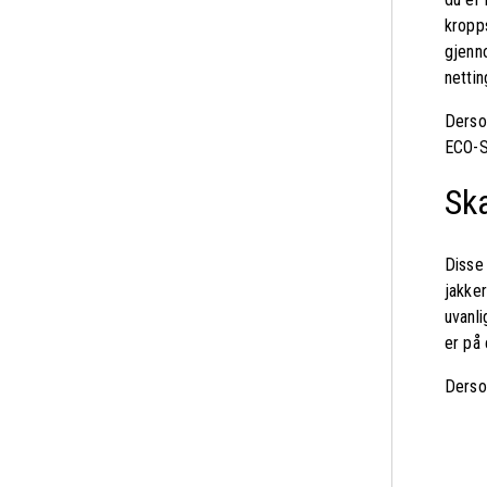
kropps
gjenn
netti
Dersom
ECO-
Ska
Disse
jakker
uvanli
er på 
Dersom