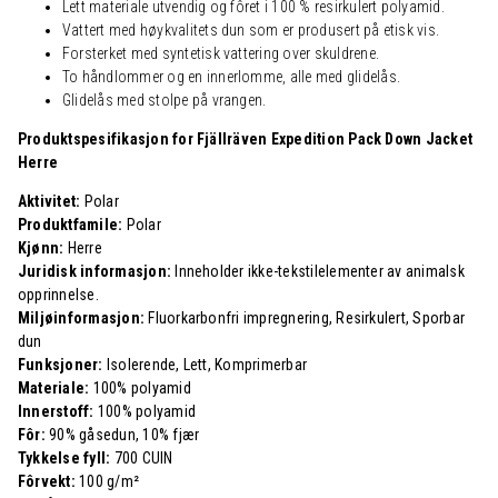
Lett materiale utvendig og fôret i 100 % resirkulert polyamid.
Vattert med høykvalitets dun som er produsert på etisk vis.
Forsterket med syntetisk vattering over skuldrene.
To håndlommer og en innerlomme, alle med glidelås.
Glidelås med stolpe på vrangen.
Produktspesifikasjon for Fjällräven Expedition Pack Down Jacket
Herre
Aktivitet:
Polar
Produktfamile:
Polar
Kjønn:
Herre
Juridisk informasjon:
Inneholder ikke-tekstilelementer av animalsk
opprinnelse.
Miljøinformasjon:
Fluorkarbonfri impregnering, Resirkulert, Sporbar
dun
Funksjoner:
Isolerende, Lett, Komprimerbar
Materiale:
100% polyamid
Innerstoff:
100% polyamid
Fôr:
90% gåsedun, 10% fjær
Tykkelse fyll:
700 CUIN
Fôrvekt:
100 g/m²