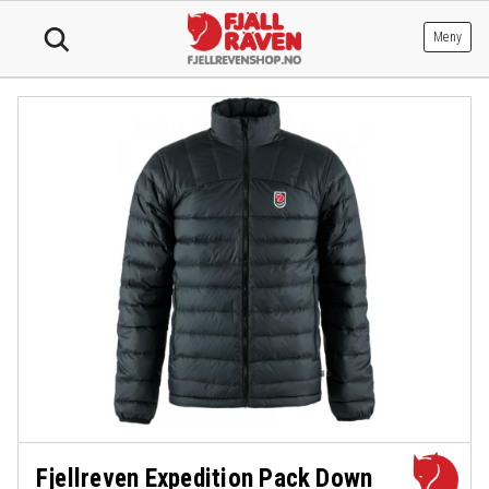
Hopp
til
Meny
innhold
Fjellreven Expedition Pack Down