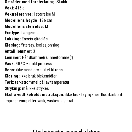
Områder med forsterkning:
Skuldre
Vekt:
415 g
Vektreferanse:
i størrelse M
Modellens høyde:
186 cm
Modellens størrelse:
M
Ermtype:
Langermet
Lukking:
Enveis glidelås
Kleslag:
Yttertøy, Isolasjonslag
Antall lommer:
3
Lommer:
Håndlomme(r), Innerlomme(r)
Vask:
40 ºC – mild prosess
Rens:
ikke send produktet til rens
Kloring:
ikke bruk blekemidler
Tørk:
tørketrommel på lav temperatur
Stryking:
må ikke strykes
Ekstra vedlikeholdsinstruksjon:
ikke bruk tøymykner, fluorkarbonfri
impregnering etter vask, vaskes separat