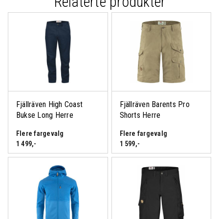
Relaterte produkter
Fjällräven High Coast
Fjällräven Barents Pro
Bukse Long Herre
Shorts Herre
Flere fargevalg
Flere fargevalg
1 499
,-
1 599
,-