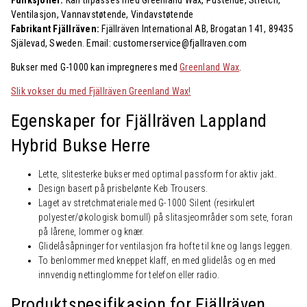
Ventilasjon, Vannavstøtende, Vindavstøtende
Fabrikant Fjällräven:
Fjällräven International AB, Brogatan 141, 89435
Själevad, Sweden. Email: customerservice@fjallraven.com
Bukser med G-1000 kan impregneres med
Greenland Wax
.
Slik vokser du med Fjällräven Greenland Wax!
Egenskaper for Fjällräven Lappland
Hybrid Bukse Herre
Lette, slitesterke bukser med optimal passform for aktiv jakt.
Design basert på prisbelønte Keb Trousers.
Laget av stretchmateriale med G-1000 Silent (resirkulert
polyester/økologisk bomull) på slitasjeområder som sete, foran
på lårene, lommer og knær.
Glidelåsåpninger for ventilasjon fra hofte til kne og langs leggen.
To benlommer med kneppet klaff, en med glidelås og en med
innvendig nettinglomme for telefon eller radio.
Produktspesifikasjon for Fjällräven