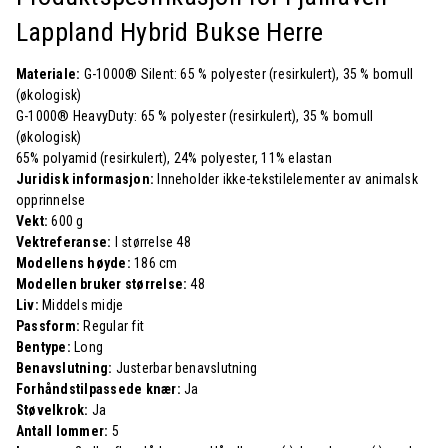
Lappland Hybrid Bukse Herre
Materiale:
G-1000® Silent: 65 % polyester (resirkulert), 35 % bomull
(økologisk)
G-1000® HeavyDuty: 65 % polyester (resirkulert), 35 % bomull
(økologisk)
65% polyamid (resirkulert), 24% polyester, 11% elastan
Juridisk informasjon:
Inneholder ikke-tekstilelementer av animalsk
opprinnelse
Vekt:
600 g
Vektreferanse:
I størrelse 48
Modellens høyde:
186 cm
Modellen bruker størrelse:
48
Liv:
Middels midje
Passform:
Regular fit
Bentype:
Long
Benavslutning:
Justerbar benavslutning
Forhåndstilpassede knær:
Ja
Støvelkrok:
Ja
Antall lommer:
5