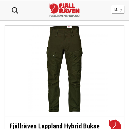
Hopp
til
Meny
innhold
Fjällräven Lappland Hybrid Bukse