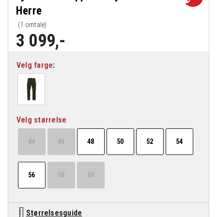
Herre
(
1
omtale)
3 099
,-
Velg farge
Velg størrelse
44
46
48
50
52
54
56
58
60
Størrelsesguide