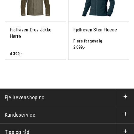
Fjällräven Drev Jakke
Fjellreven Sten Fleece
Herre
Flere fargevalg
2 099
,-
4 399
,-
Fjellrevenshop.no
Kundeservice
Tips og råd