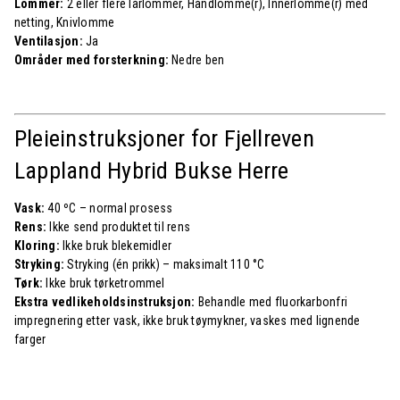
Lommer:
2 eller flere lårlommer, Håndlomme(r), Innerlomme(r) med
netting, Knivlomme
Ventilasjon:
Ja
Områder med forsterkning:
Nedre ben
Pleieinstruksjoner for Fjellreven
Lappland Hybrid Bukse Herre
Vask:
40 ºC – normal prosess
Rens:
Ikke send produktet til rens
Kloring:
Ikke bruk blekemidler
Stryking:
Stryking (én prikk) – maksimalt 110 °C
Tørk:
Ikke bruk tørketrommel
Ekstra vedlikeholdsinstruksjon:
Behandle med fluorkarbonfri
impregnering etter vask, ikke bruk tøymykner, vaskes med lignende
farger