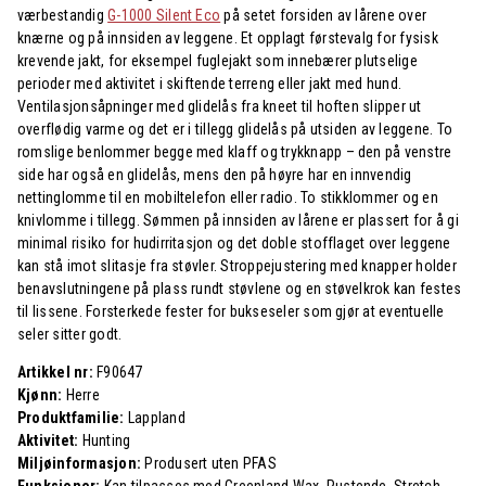
værbestandig
G-1000 Silent Eco
på setet forsiden av lårene over
knærne og på innsiden av leggene. Et opplagt førstevalg for fysisk
krevende jakt, for eksempel fuglejakt som innebærer plutselige
perioder med aktivitet i skiftende terreng eller jakt med hund.
Ventilasjonsåpninger med glidelås fra kneet til hoften slipper ut
overflødig varme og det er i tillegg glidelås på utsiden av leggene. To
romslige benlommer begge med klaff og trykknapp – den på venstre
side har også en glidelås, mens den på høyre har en innvendig
nettinglomme til en mobiltelefon eller radio. To stikklommer og en
knivlomme i tillegg. Sømmen på innsiden av lårene er plassert for å gi
minimal risiko for hudirritasjon og det doble stofflaget over leggene
kan stå imot slitasje fra støvler. Stroppejustering med knapper holder
benavslutningene på plass rundt støvlene og en støvelkrok kan festes
til lissene. Forsterkede fester for bukseseler som gjør at eventuelle
seler sitter godt.
Artikkel nr:
F90647
Kjønn:
Herre
Produktfamilie:
Lappland
Aktivitet:
Hunting
Miljøinformasjon:
Produsert uten PFAS
Funksjoner:
Kan tilpasses med Greenland Wax, Pustende, Stretch,