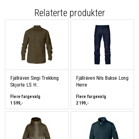
Relaterte produkter
Fjällräven Singi Trekking
Fjällräven Nils Bukse Long
Skjorte LS H...
Herre
Flere fargevalg
Flere fargevalg
1 599
,-
2 199
,-