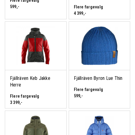
Flere fargevalg
599
,-
Flere fargevalg
4 399
,-
Fjällräven Keb Jakke
Fjällräven Byron Lue Thin
Herre
Flere fargevalg
599
,-
Flere fargevalg
3 399
,-