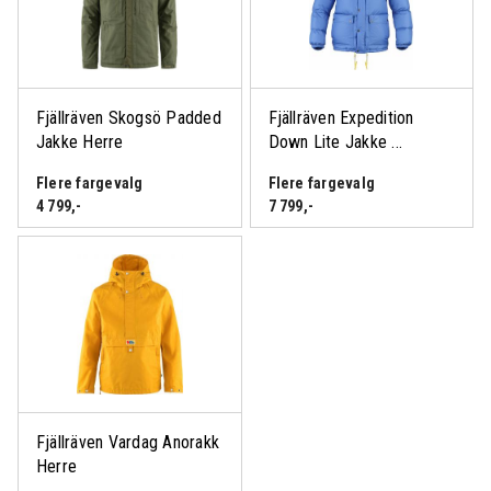
Fjällräven Skogsö Padded
Fjällräven Expedition
Jakke Herre
Down Lite Jakke ...
Flere fargevalg
Flere fargevalg
4 799
,-
7 799
,-
Fjällräven Vardag Anorakk
Herre