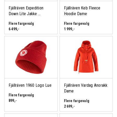
Fjällräven Expedition
Fjällräven Keb Fleece
Down Lite Jakke ...
Hoodie Dame
Flere fargevalg
Flere fargevalg
6 499
,-
1 999
,-
Fjällräven 1960 Logo Lue
Fjällräven Vardag Anorakk
Dame
Flere fargevalg
899
,-
Flere fargevalg
2 699
,-