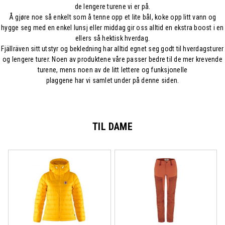
de lengere turene vi er på.
Å gjøre noe så enkelt som å tenne opp et lite bål, koke opp litt vann og
hygge seg med en enkel lunsj eller middag gir oss alltid en ekstra boost i en
ellers så hektisk hverdag.
Fjällräven sitt utstyr og bekledning har alltid egnet seg godt til hverdagsturer
og lengere turer. Noen av produktene våre passer bedre til de mer krevende
turene, mens noen av de litt lettere og funksjonelle
plaggene har vi samlet under på denne siden.
TIL DAME
Logg inn eller bli medlem
for å se medlemspris
Logg inn eller bli medlem
for å se medlemspris