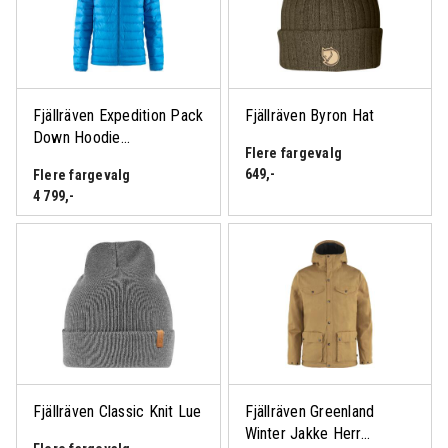
Logg inn eller bli medlem
for å se medlemspris
Fjällräven Expedition Pack
Fjällräven Byron Hat
Down Hoodie...
Flere fargevalg
649
,-
Flere fargevalg
4 799
,-
Fjällräven Classic Knit Lue
Fjällräven Greenland
Winter Jakke Herr...