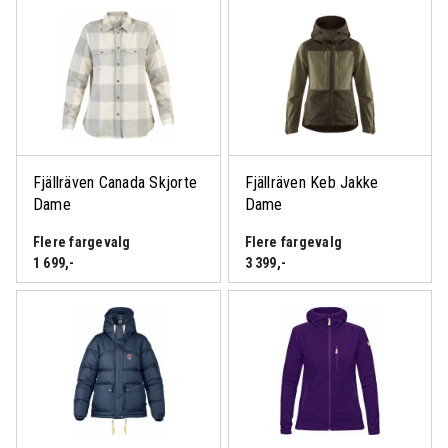
Logg inn eller bli medlem
for å se medlemspris
Fjällräven Canada Skjorte
Fjällräven Keb Jakke
Dame
Dame
Flere fargevalg
Flere fargevalg
1 699
,-
3 399
,-