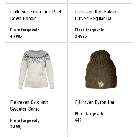
Fjällräven Expedition Pack
Fjällräven Keb Bukse
Down Hoodie...
Curved Regular Da...
Flere fargevalg
Flere fargevalg
4 799
,-
2 499
,-
Logg inn eller bli medlem
for å se medlemspris
Fjellreven Övik Knit
Fjällräven Byron Hat
Sweater Dame
Flere fargevalg
649
,-
Flere fargevalg
2 499
,-