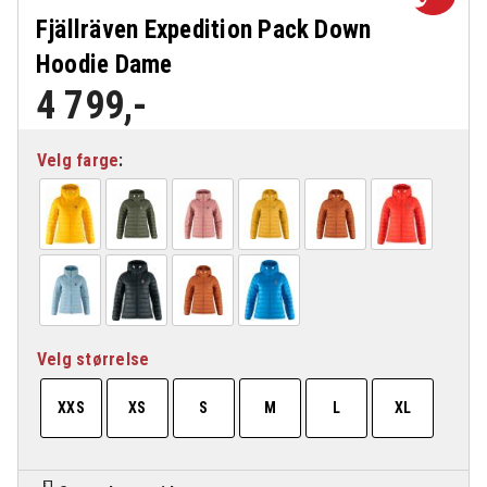
Fjällräven Expedition Pack Down
Hoodie Dame
4 799
,-
Velg farge
Velg størrelse
XXS
XS
S
M
L
XL