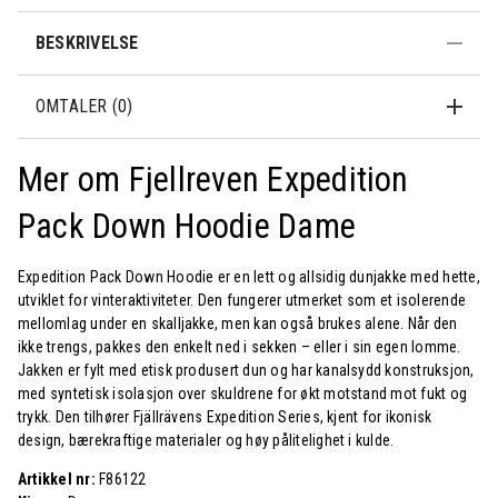
BESKRIVELSE
OMTALER (0)
Mer om Fjellreven Expedition
Pack Down Hoodie Dame
Expedition Pack Down Hoodie er en lett og allsidig dunjakke med hette,
utviklet for vinteraktiviteter. Den fungerer utmerket som et isolerende
mellomlag under en skalljakke, men kan også brukes alene. Når den
ikke trengs, pakkes den enkelt ned i sekken – eller i sin egen lomme.
Jakken er fylt med etisk produsert dun og har kanalsydd konstruksjon,
med syntetisk isolasjon over skuldrene for økt motstand mot fukt og
trykk. Den tilhører Fjällrävens Expedition Series, kjent for ikonisk
design, bærekraftige materialer og høy pålitelighet i kulde.
Artikkel nr:
F86122