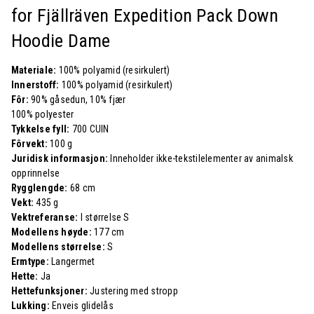
for Fjällräven Expedition Pack Down
Hoodie Dame
Materiale:
100% polyamid (resirkulert)
Innerstoff:
100% polyamid (resirkulert)
Fôr:
90% gåsedun, 10% fjær
100% polyester
Tykkelse fyll:
700 CUIN
Fôrvekt:
100 g
Juridisk informasjon:
Inneholder ikke-tekstilelementer av animalsk
opprinnelse
Rygglengde:
68 cm
Vekt:
435 g
Vektreferanse:
I størrelse S
Modellens høyde:
177 cm
Modellens størrelse:
S
Ermtype:
Langermet
Hette:
Ja
Hettefunksjoner:
Justering med stropp
Lukking:
Enveis glidelås