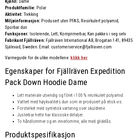
Kjønn:
Dame
Produktfamilie:
Polar
Aktivitet:
Trekking
Miljøinformasjon:
Produsert uten PFAS, Resirkulert polyamid,
Sporbar dun
Funksjoner:
Isolerende, Lett, Komprimerbar, Kan pakkes i seg selv
Fabrikant Fjällräven:
Fjällräven International AB, Brogatan 141, 89435
Själevad, Sweden. Email: customerservice@fjallraven.com
Varmeguide for de ulike modellene:
klikk her
Egenskaper for Fjällräven Expedition
Pack Down Hoodie Dame
Lett materiale utvendig og fôret i 100 % resirkulert polyamid.
Vattert med høykvalitets dun som er produsert på etisk vis.
Forsterket med syntetisk vattering over skuldrene.
Justerbar hette har klassiske detaljer.
To håndlommer og en innerlomme, alle med glidelås.
Produktspesifikasjon