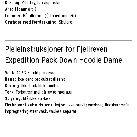
Kleslag:
Yttertøy, Isolasjonslag
Antall lommer:
3
Lommer:
Håndlomme(r), Innerlomme(r)
Områder med forsterkning:
Skuldre
Pleieinstruksjoner for Fjellreven
Expedition Pack Down Hoodie Dame
Vask:
40 ºC – mild prosess
Rens:
Ikke send produktet til rens
Kloring:
Ikke bruk blekemidler
Tørk:
Tørketrommel på lav temperatur
Stryking:
Må ikke strykes
Ekstra vedlikeholdsinstruksjon:
Ikke bruk tøymykner, fluorkarbonfri
impregnering etter vask, vaskes separat