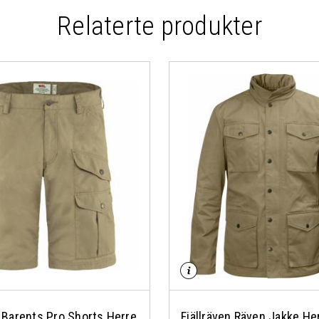
Relaterte produkter
n Barents Pro Shorts Herre
Fjällräven Räven Jakke He