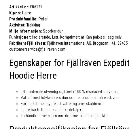
Artikkel nr:
F86121
Kjønn:
Herre
Produktfamilie:
Polar
Aktivitet:
Trekking
Miljøinformasjon:
Sporbar dun
Funksjoner:
Isolerende, Lett, Komprimerbar, Kan pakkes i seg selv
Fabrikant Fjällräven:
Fjällräven International AB, Brogatan 141, 89435
customerservice@fjallraven.com
Egenskaper for Fjällräven Exped
Hoodie Herre
Lett materiale utvendig og fôret i 100 % resirkulert polyamid.
Vattert med høykvalitets dun som er produsert på etisk vis.
Forsterket med syntetisk vattering over skuldrene.
Justerbar hette har klassiske detaljer.
To håndlommer og en innerlomme, alle med glidelås.