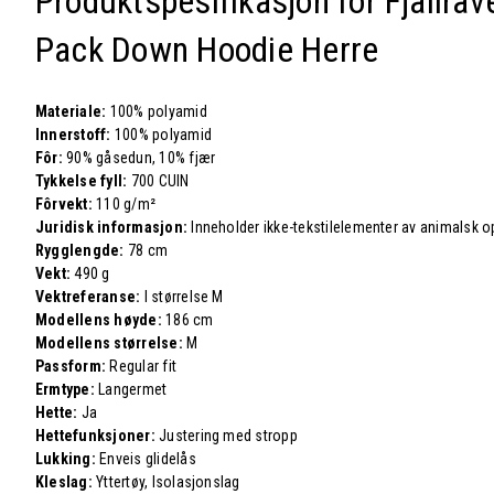
Produktspesifikasjon for Fjällräv
Pack Down Hoodie Herre
Materiale:
100% polyamid
Innerstoff:
100% polyamid
Fôr:
90% gåsedun, 10% fjær
Tykkelse fyll:
700 CUIN
Fôrvekt:
110 g/m²
Juridisk informasjon:
Inneholder ikke-tekstilelementer av animalsk o
Rygglengde:
78 cm
Vekt:
490 g
Vektreferanse:
I størrelse M
Modellens høyde:
186 cm
Modellens størrelse:
M
Passform:
Regular fit
Ermtype:
Langermet
Hette:
Ja
Hettefunksjoner:
Justering med stropp
Lukking:
Enveis glidelås
Kleslag:
Yttertøy, Isolasjonslag