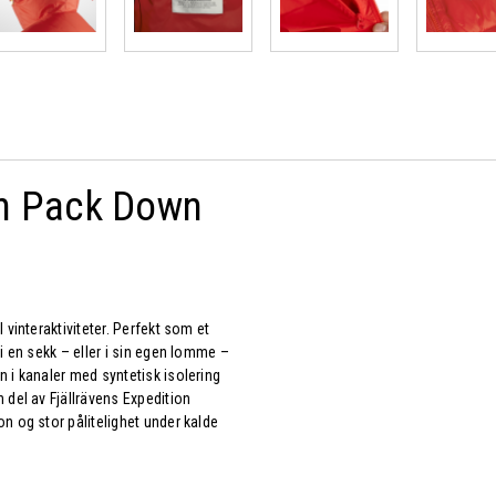
on Pack Down
 vinteraktiviteter. Perfekt som et
i en sekk – eller i sin egen lomme –
 i kanaler med syntetisk isolering
 del av Fjällrävens Expedition
n og stor pålitelighet under kalde