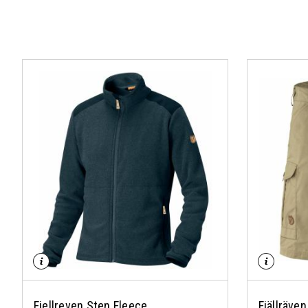
Fjellreven Sten Fleece
Fjällräve