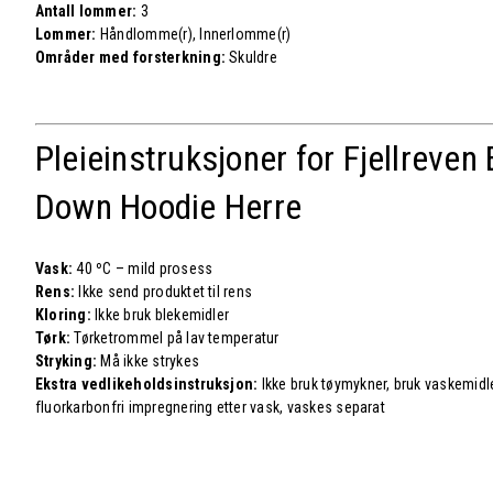
Antall lommer:
3
Lommer:
Håndlomme(r), Innerlomme(r)
Områder med forsterkning:
Skuldre
Pleieinstruksjoner for Fjellreven
Down Hoodie Herre
Vask:
40 ºC – mild prosess
Rens:
Ikke send produktet til rens
Kloring:
Ikke bruk blekemidler
Tørk:
Tørketrommel på lav temperatur
Stryking:
Må ikke strykes
Ekstra vedlikeholdsinstruksjon:
Ikke bruk tøymykner, bruk vaskemid
fluorkarbonfri impregnering etter vask, vaskes separat