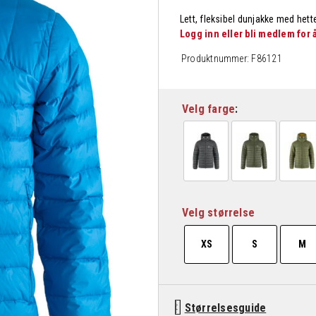
Lett, fleksibel dunjakke med hette
Logg inn eller bli medlem for
Produktnummer:
F86121
Velg farge
Velg størrelse
XS
S
M
Størrelsesguide