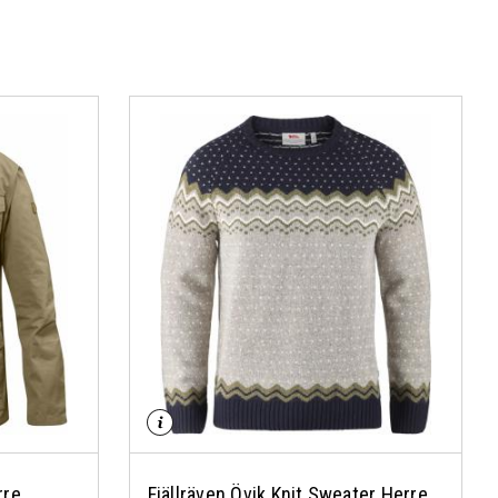
rre
Fjällräven Övik Knit Sweater Herre