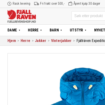
Hopp
Rask levering
Fri frakt over 500,-
Åpent kjøp 30 dager
til
innhold
Søk
etter:
DAME
HERRE
BARN
UTSTYR
NYHE
Hjem
>
Herre
>
Jakker
>
Vinterjakker
>
Fjällräven Expedi