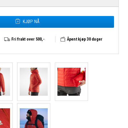
Fjällräven Expedition Pack Down Hoodie Herre antall
KJØP NÅ
Fri frakt over 500,-
Åpent kjøp 30 dager