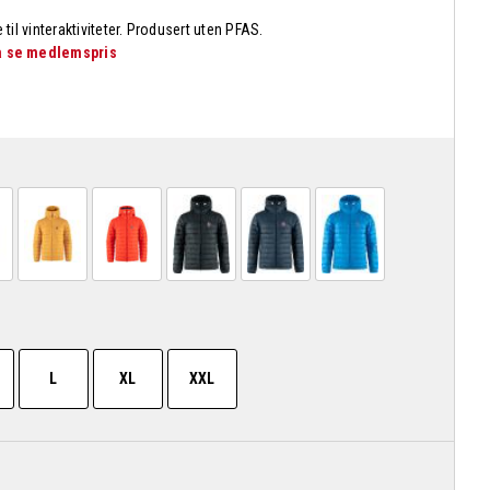
 til vinteraktiviteter. Produsert uten PFAS.
 å se medlemspris
L
XL
XXL