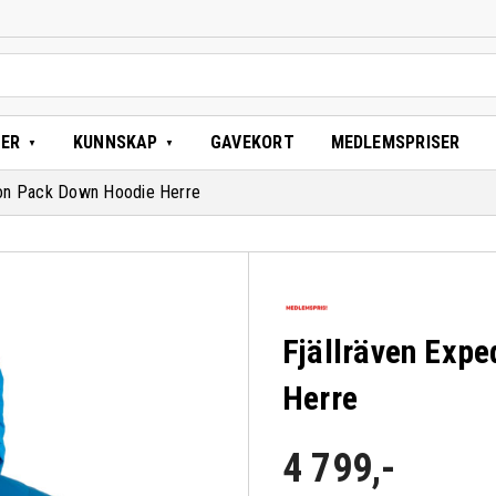
TER
KUNNSKAP
GAVEKORT
MEDLEMSPRISER
tion Pack Down Hoodie Herre
Fjällräven Exp
Herre
4 799
,-