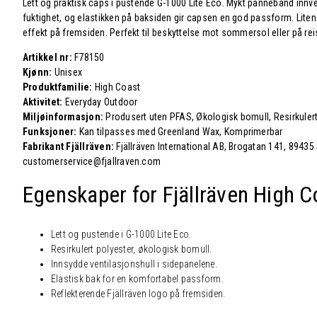
Lett og praktisk caps i pustende G-1000 Lite Eco. Mykt pannebånd innv
fuktighet, og elastikken på baksiden gir capsen en god passform. Liten
effekt på fremsiden. Perfekt til beskyttelse mot sommersol eller på rei
Artikkel nr:
F78150
Kjønn:
Unisex
Produktfamilie:
High Coast
Aktivitet:
Everyday Outdoor
Miljøinformasjon:
Produsert uten PFAS, Økologisk bomull, Resirkulert
Funksjoner:
Kan tilpasses med Greenland Wax, Komprimerbar
Fabrikant Fjällräven:
Fjällräven International AB, Brogatan 141, 89435
customerservice@fjallraven.com
Egenskaper for Fjällräven High C
Lett og pustende i G-1000 Lite Eco.
Resirkulert polyester, økologisk bomull.
Innsydde ventilasjonshull i sidepanelene.
Elastisk bak for en komfortabel passform.
Reflekterende Fjällräven logo på fremsiden.