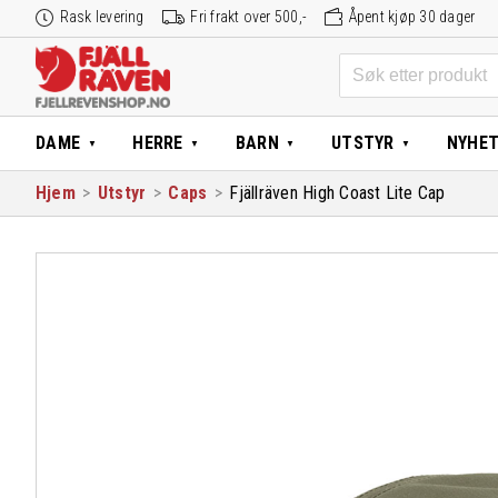
Hopp
Rask levering
Fri frakt over 500,-
Åpent kjøp 30 dager
til
innhold
Søk
etter:
DAME
HERRE
BARN
UTSTYR
NYHE
Hjem
>
Utstyr
>
Caps
>
Fjällräven High Coast Lite Cap