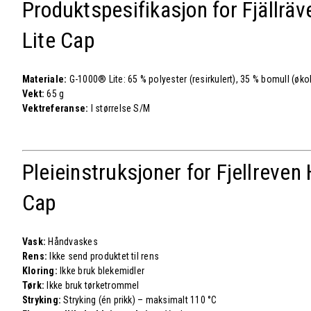
Produktspesifikasjon for Fjällrä
Lite Cap
Materiale:
G-1000® Lite: 65 % polyester (resirkulert), 35 % bomull (øko
Vekt:
65 g
Vektreferanse:
I størrelse S/M
Pleieinstruksjoner for Fjellreven
Cap
Vask:
Håndvaskes
Rens:
Ikke send produktet til rens
Kloring:
Ikke bruk blekemidler
Tørk:
Ikke bruk tørketrommel
Stryking:
Stryking (én prikk) – maksimalt 110 °C