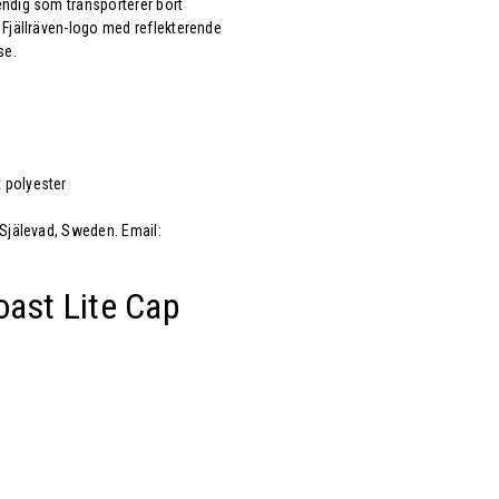
endig som transporterer bort
 Fjällräven-logo med reflekterende
se.
 polyester
 Själevad, Sweden. Email:
oast Lite Cap