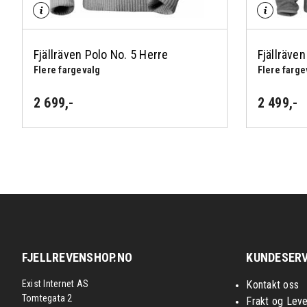
Fjällräven Polo No. 5 Herre
Fjällräve
Flere fargevalg
Flere farge
2 699
,-
2 499
,-
FJELLREVENSHOP.NO
KUNDESERV
Exist Internet AS
Kontakt oss
Tomtegata 2
Frakt og Leve