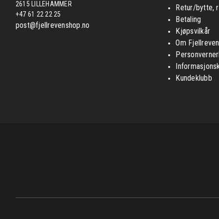
2615 LILLEHAMMER
Retur/bytte, 
+47 61 22 22 25
Betaling
post@fjellrevenshop.no
Kjøpsvilkår
Om Fjellreve
Personverner
Informasjons
Kundeklubb