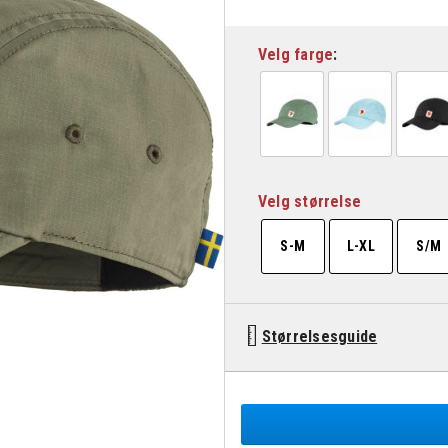
Velg farge
Velg størrelse
S-M
L-XL
S/M
Størrelsesguide