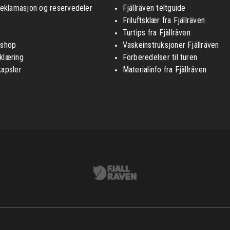
reklamasjon og reservedeler
Fjällräven teltguide
Friluftsklær fra Fjällräven
Turtips fra Fjällräven
nshop
Vaskeinstruksjoner Fjällräven
klæring
Forberedelser til turen
kapsler
Materialinfo fra Fjällräven