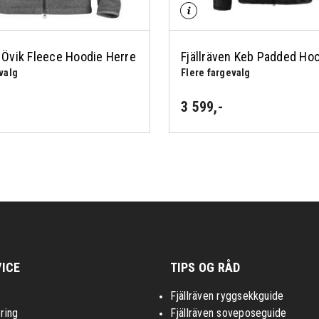
n Övik Fleece Hoodie Herre
Fjällräven Keb Padded Ho
valg
Flere fargevalg
3 599
,-
ICE
TIPS OG RÅD
Fjällräven ryggsekkguide
ring
Fjällräven soveposeguide