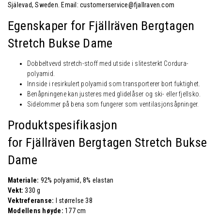
Själevad, Sweden. Email: customerservice@fjallraven.com
Egenskaper for Fjällräven Bergtagen
Stretch Bukse Dame
Dobbeltvevd stretch-stoff med utside i slitesterkt Cordura-
polyamid.
Innside i resirkulert polyamid som transporterer bort fuktighet.
Benåpningene kan justeres med glidelåser og ski- eller fjellsko.
Sidelommer på bena som fungerer som ventilasjonsåpninger.
Produktspesifikasjon
for Fjällräven Bergtagen Stretch Bukse
Dame
Materiale:
92% polyamid, 8% elastan
Vekt:
330 g
Vektreferanse:
I størrelse 38
Modellens høyde:
177 cm