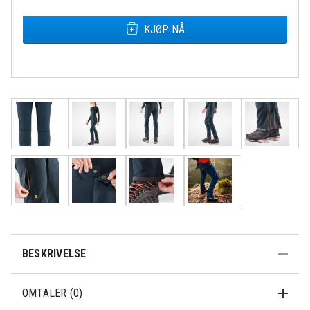
KJØP NÅ
Rask levering
Fri frakt over
Åpent kjøp 30
500,-
dager
BESKRIVELSE
OMTALER (0)