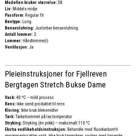
Modellen bruker størrelse:
38
Liv:
Middels midje
Passform:
Regular fit
Bentype:
Long
Benavslutning:
Justerbar benavslutning
Antall lommer:
2
Lommer:
Håndlomme(r)
Ventilasjon:
Ja
Pleieinstruksjoner for Fjellreven
Bergtagen Stretch Bukse Dame
Vask:
40 ºC – mild prosess
Rens:
Ikke send produktet til rens
Kloring:
Ikke bruk blekemidler
Tørk:
Tørketrommel på lav temperatur
Stryking:
Stryking (én prikk) – maksimalt 110 °C
Ekstra vedlikeholdsinstruksjon:
Behandle med fluorkarbonfri
impregnering etter vask, ikke bruk tøymykner, vaskes med lignende