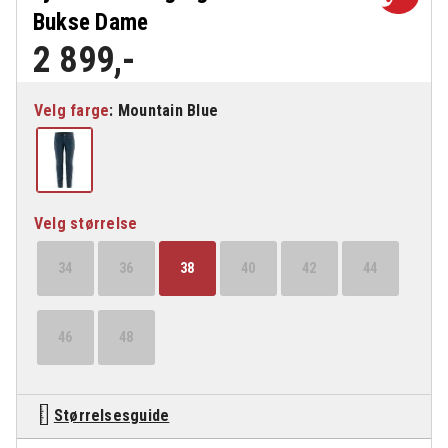
Bukse Dame
2 899
,-
Velg farge
Velg størrelse
34
36
38
40
42
44
46
48
Størrelsesguide
Fjällräven Bergtagen Stretch Bukse Dame antall