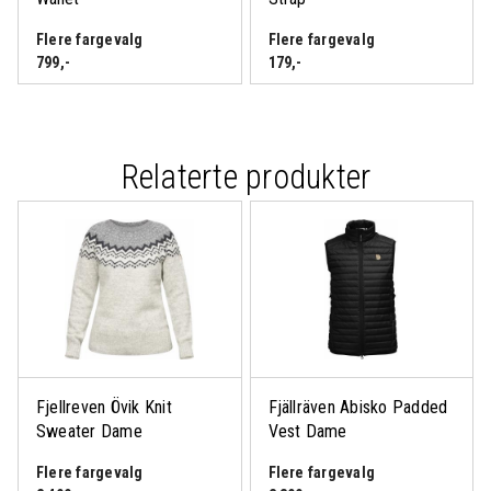
Flere fargevalg
Flere fargevalg
799
,-
179
,-
Relaterte produkter
Logg inn eller bli medlem
for å se medlemspris
Fjellreven Övik Knit
Fjällräven Abisko Padded
Sweater Dame
Vest Dame
Flere fargevalg
Flere fargevalg