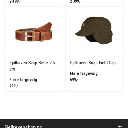
2 499
,-
2 399
,-
Fjällräven Singi Belte 2,5
Fjällräven Singi Field Cap
cm
Flere fargevalg
699
,-
Flere fargevalg
799
,-
Fjellrevenshop.no