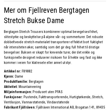
Mer om Fjellreven Bergtagen
Stretch Bukse Dame
Bergtagen Stretch Trousers kombinerer optimal bevegelsesfrihet,
slitestyrke og beskyttelse på alpine vår- og sommerturer. Det robuste
dobbeltvevde stretch-materialet transporterer effektivt bort fuktighet
når intensiteten øker, samtidig som det gir deg full frihet til dristige
bevegelser. Buksen er skapt for krevende turer, der det enkle og
funksjonelle designet reduserer risikoen for å hekte seg fast og ikke
kommer i veien for klatresele eller annet utstyr.
Artikkel nr:
F89882
Kjønn:
Dame
Produktfamilie:
Bergtagen
Aktivitet:
Mountaineering
Miljøinformasjon:
Produsert uten PFAS
Funksjoner:
Pustende, Fukttransporterende, Hurtigtørkende, Stretch,
Ventilasjon, Vannavstøtende, Vindavstøtende
Fabrikant Fjällräven:
Fjällräven International AB, Brogatan 141, 89435