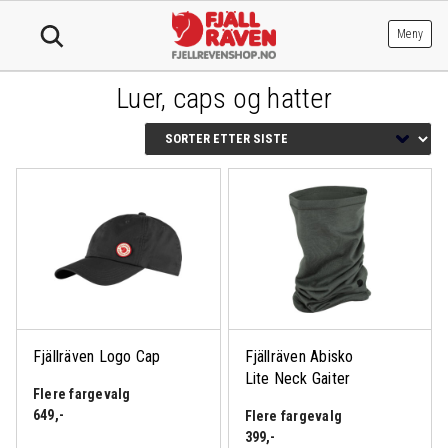
Hopp
til
Meny
innhold
Luer, caps og hatter
Fjällräven Logo Cap
Fjällräven Abisko
Lite Neck Gaiter
Flere fargevalg
649
,-
Flere fargevalg
399
,-