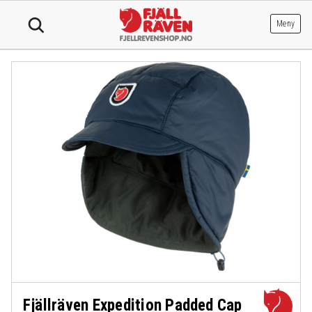
Hopp
til
Meny
innhold
Fjällräven Expedition Padded Cap