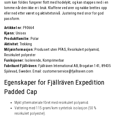
som kan foldes fungerer flott med hodelykt, og kan stappes ned i en
lomme når den ikke er i bruk. Klaffene ved ører og nakke brettes opp
eller ned etter været og aktivitetsnivå. Justering med snor for god
passform.
Artikkel nr:
F90664
Kjønn:
Unisex
Produktfamilie:
Polar
Aktivitet:
Trekking
Miljøinformasjon:
Produsert uten PFAS, Resirkulert polyamid,
Resirkulert polyester
Funksjoner:
Isolerende, Komprimerbar
Fabrikant Fjällräven:
Fjällräven International AB, Brogatan 141, 89435
Själevad, Sweden. Email: customerservice@fjallraven.com
Egenskaper for Fjällräven Expedition
Padded Cap
Mykt yttermateriale fôret med resirkulert polyamid.
Vattering med 115 gram/kvm syntetisk isolasjon (50 %
resirkulert polyester).