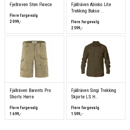
Fjellreven Sten Fleece
Fjällräven Abisko Lite
Trekking Bukse ...
Flere fargevalg
2 099
,-
Flere fargevalg
2 599
,-
Fjällräven Barents Pro
Fjällräven Singi Trekking
Shorts Herre
Skjorte LS H...
Flere fargevalg
Flere fargevalg
1 699
,-
1 599
,-