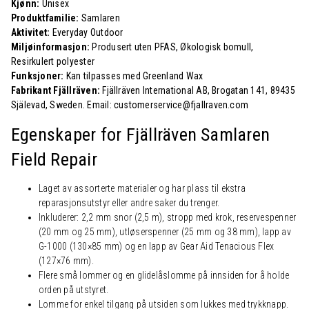
Kjønn:
Unisex
Produktfamilie:
Samlaren
Aktivitet:
Everyday Outdoor
Miljøinformasjon:
Produsert uten PFAS, Økologisk bomull,
Resirkulert polyester
Funksjoner:
Kan tilpasses med Greenland Wax
Fabrikant Fjällräven:
Fjällräven International AB, Brogatan 141, 89435
Själevad, Sweden. Email: customerservice@fjallraven.com
Egenskaper for Fjällräven Samlaren
Field Repair
Laget av assorterte materialer og har plass til ekstra
reparasjonsutstyr eller andre saker du trenger.
Inkluderer: 2,2 mm snor (2,5 m), stropp med krok, reservespenner
(20 mm og 25 mm), utløserspenner (25 mm og 38 mm), lapp av
G-1000 (130×85 mm) og en lapp av Gear Aid Tenacious Flex
(127×76 mm).
Flere små lommer og en glidelåslomme på innsiden for å holde
orden på utstyret.
Lomme for enkel tilgang på utsiden som lukkes med trykknapp.