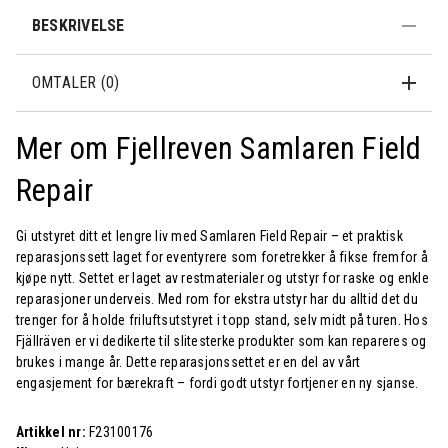
BESKRIVELSE
OMTALER (0)
Mer om Fjellreven Samlaren Field
Repair
Gi utstyret ditt et lengre liv med Samlaren Field Repair – et praktisk
reparasjonssett laget for eventyrere som foretrekker å fikse fremfor å
kjøpe nytt. Settet er laget av restmaterialer og utstyr for raske og enkle
reparasjoner underveis. Med rom for ekstra utstyr har du alltid det du
trenger for å holde friluftsutstyret i topp stand, selv midt på turen. Hos
Fjällräven er vi dedikerte til slitesterke produkter som kan repareres og
brukes i mange år. Dette reparasjonssettet er en del av vårt
engasjement for bærekraft – fordi godt utstyr fortjener en ny sjanse.
Artikkel nr:
F23100176