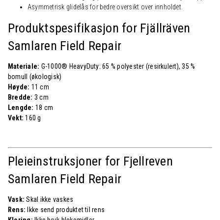
Asymmetrisk glidelås for bedre oversikt over innholdet.
Produktspesifikasjon for Fjällräven
Samlaren Field Repair
Materiale:
G-1000® HeavyDuty: 65 % polyester (resirkulert), 35 %
bomull (økologisk)
Høyde:
11 cm
Bredde:
3 cm
Lengde:
18 cm
Vekt:
160 g
Pleieinstruksjoner for Fjellreven
Samlaren Field Repair
Vask:
Skal ikke vaskes
Rens:
Ikke send produktet til rens
Kloring:
Ikke bruk blekemidler