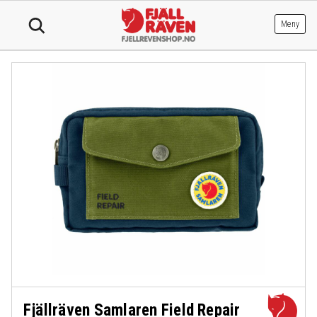
Hopp
til
Meny
innhold
Fjällräven Samlaren Field Repair