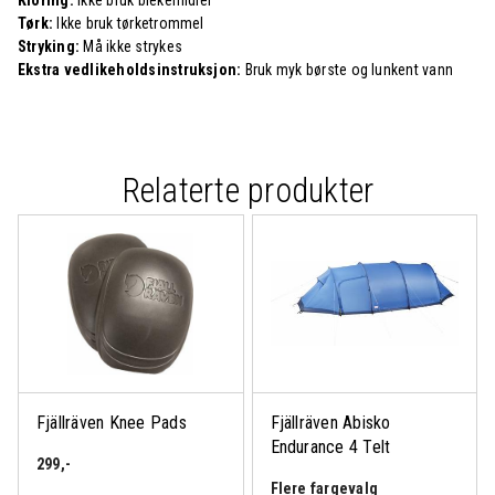
Tørk:
Ikke bruk tørketrommel
Stryking:
Må ikke strykes
Ekstra vedlikeholdsinstruksjon:
Bruk myk børste og lunkent vann
Relaterte produkter
Fjällräven Knee Pads
Fjällräven Abisko
Endurance 4 Telt
299
,-
Flere fargevalg