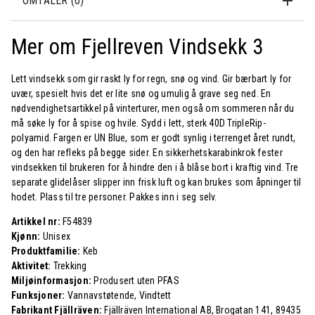
OMTALER (0)
Mer om Fjellreven Vindsekk 3
Lett vindsekk som gir raskt ly for regn, snø og vind. Gir bærbart ly for
uvær, spesielt hvis det er lite snø og umulig å grave seg ned. En
nødvendighetsartikkel på vinterturer, men også om sommeren når du
må søke ly for å spise og hvile. Sydd i lett, sterk 40D TripleRip-
polyamid. Fargen er UN Blue, som er godt synlig i terrenget året rundt,
og den har refleks på begge sider. En sikkerhetskarabinkrok fester
vindsekken til brukeren for å hindre den i å blåse bort i kraftig vind. Tre
separate glidelåser slipper inn frisk luft og kan brukes som åpninger til
hodet. Plass til tre personer. Pakkes inn i seg selv.
Artikkel nr:
F54839
Kjønn:
Unisex
Produktfamilie:
Keb
Aktivitet:
Trekking
Miljøinformasjon:
Produsert uten PFAS
Funksjoner:
Vannavstøtende, Vindtett
Fabrikant Fjällräven:
Fjällräven International AB, Brogatan 141, 89435