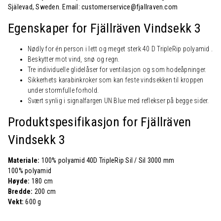
Själevad, Sweden. Email: customerservice@fjallraven.com
Egenskaper for Fjällräven Vindsekk 3
Nødly for én person i lett og meget sterk 40 D TripleRip polyamid .
Beskytter mot vind, snø og regn.
Tre individuelle glidelåser for ventilasjon og som hodeåpninger.
Sikkerhets karabinkroker som kan feste vindsekken til kroppen
under stormfulle forhold.
Svært synlig i signalfargen UN Blue med reflekser på begge sider.
Produktspesifikasjon for Fjällräven
Vindsekk 3
Materiale:
100% polyamid 40D TripleRip Sil / Sil 3000 mm
100% polyamid
Høyde:
180 cm
Bredde:
200 cm
Vekt:
600 g