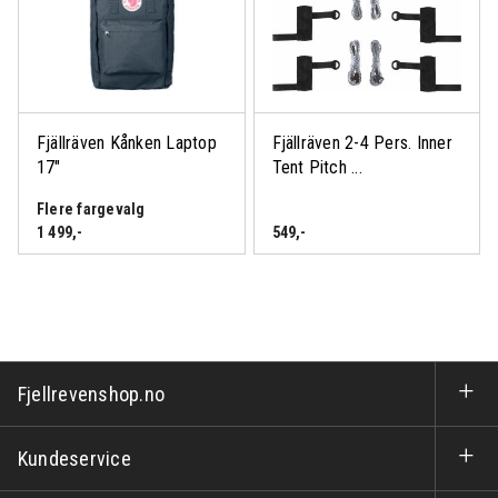
Fjällräven Kånken Laptop
Fjällräven 2-4 Pers. Inner
Logg inn eller bli medlem
17″
Tent Pitch ...
for å se medlemspris
Flere fargevalg
1 499
,-
549
,-
Fjellrevenshop.no
Kundeservice