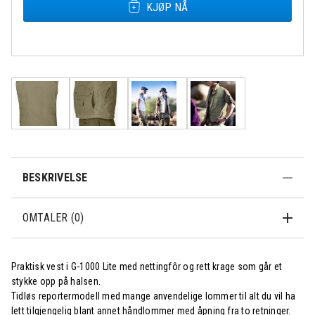
KJØP NÅ
Rask levering
Fri frakt over
Åpent kjøp 30
500,-
dager
BESKRIVELSE
OMTALER (0)
Praktisk vest i G-1000 Lite med nettingfôr og rett krage som går et
stykke opp på halsen.
Tidløs reportermodell med mange anvendelige lommer til alt du vil ha
lett tilgjengelig blant annet håndlommer med åpning fra to retninger.