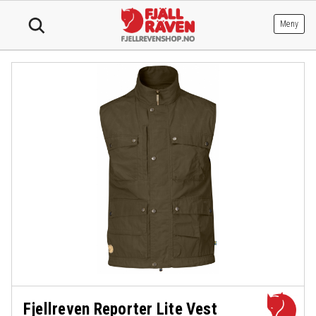
Hopp
til
Meny
innhold
Fjellreven Reporter Lite Vest