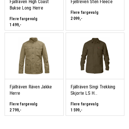
Fjällräven High Coast
Fjellreven Sten Fleece
Bukse Long Herre
Flere fargevalg
2 099
,-
Flere fargevalg
1 499
,-
Fjällräven Räven Jakke
Fjällräven Singi Trekking
Herre
Skjorte LS H...
Flere fargevalg
Flere fargevalg
2 799
,-
1 599
,-