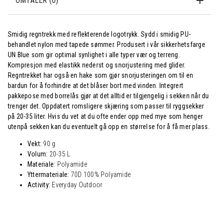
OMTALER (0)
Smidig regntrekk med reflekterende logotrykk. Sydd i smidig PU-
behandlet nylon med tapede sømmer. Produsert i vår sikkerhetsfarge
UN Blue som gir optimal synlighet i alle typer vær og terreng.
Kompresjon med elastikk nederst og snorjustering med glider.
Regntrekket har også en hake som gjør snorjusteringen om til en
bardun for å forhindre at det blåser bort med vinden. Integrert
pakkepose med borrelås gjør at det alltid er tilgjengelig i sekken når du
trenger det. Oppdatert romsligere skjæring som passer til ryggsekker
på 20-35 liter. Hvis du vet at du ofte ender opp med mye som henger
utenpå sekken kan du eventuelt gå opp en størrelse for å få mer plass.
Vekt:
90 g
Volum:
20-35 L
Materiale:
Polyamide
Yttermateriale:
70D 100% Polyamide
Activity:
Everyday Outdoor