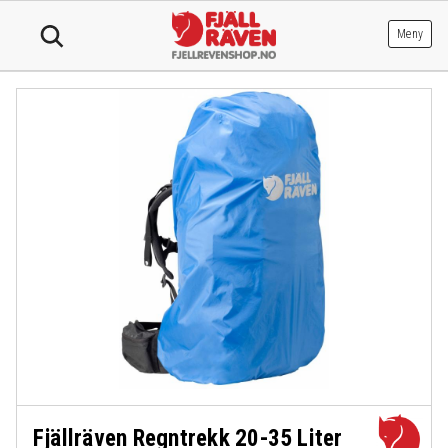
Hopp
til
Meny
innhold
Fjällräven Regntrekk 20-35 Liter