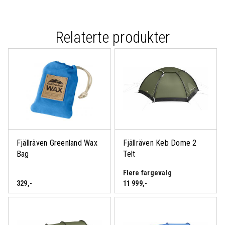
Relaterte produkter
Fjällräven Greenland Wax
Fjällräven Keb Dome 2
Bag
Telt
Flere fargevalg
329
,-
11 999
,-