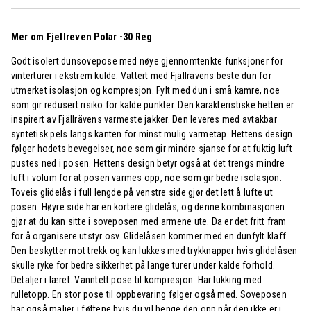
Mer om Fjellreven Polar -30 Reg
Godt isolert dunsovepose med nøye gjennomtenkte funksjoner for
vinterturer i ekstrem kulde. Vattert med Fjällrävens beste dun for
utmerket isolasjon og kompresjon. Fylt med dun i små kamre, noe
som gir redusert risiko for kalde punkter. Den karakteristiske hetten er
inspirert av Fjällrävens varmeste jakker. Den leveres med avtakbar
syntetisk pels langs kanten for minst mulig varmetap. Hettens design
følger hodets bevegelser, noe som gir mindre sjanse for at fuktig luft
pustes ned i posen. Hettens design betyr også at det trengs mindre
luft i volum for at posen varmes opp, noe som gir bedre isolasjon.
Toveis glidelås i full lengde på venstre side gjør det lett å lufte ut
posen. Høyre side har en kortere glidelås, og denne kombinasjonen
gjør at du kan sitte i soveposen med armene ute. Da er det fritt fram
for å organisere utstyr osv. Glidelåsen kommer med en dunfylt klaff.
Den beskytter mot trekk og kan lukkes med trykknapper hvis glidelåsen
skulle ryke for bedre sikkerhet på lange turer under kalde forhold.
Detaljer i læret. Vanntett pose til kompresjon. Har lukking med
rulletopp. En stor pose til oppbevaring følger også med. Soveposen
har også maljer i føttene hvis du vil henge den opp når den ikke er i