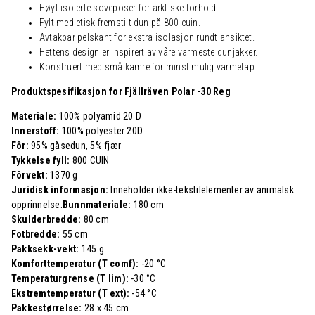
Høyt isolerte soveposer for arktiske forhold.
Fylt med etisk fremstilt dun på 800 cuin.
Avtakbar pelskant for ekstra isolasjon rundt ansiktet.
Hettens design er inspirert av våre varmeste dunjakker.
Konstruert med små kamre for minst mulig varmetap.
Produktspesifikasjon for Fjällräven Polar -30 Reg
Materiale:
100% polyamid 20 D
Innerstoff:
100% polyester 20D
Fôr:
95% gåsedun, 5% fjær
Tykkelse fyll:
800 CUIN
Fôrvekt:
1370 g
Juridisk informasjon:
Inneholder ikke-tekstilelementer av animalsk
opprinnelse.
Bunnmateriale:
180 cm
Skulderbredde:
80 cm
Fotbredde:
55 cm
Pakksekk-vekt:
145 g
Komforttemperatur (T comf):
-20 °C
Temperaturgrense (T lim):
-30 °C
Ekstremtemperatur (T ext):
-54 °C
Pakkestørrelse:
28 x 45 cm