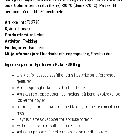
bruk. Optimal temperatur (herre) -30 °C (dame -20 °C). Passer til
personer på opptil 180 centimeter.
Artikkel nr:
F62730
Kjønn:
Unisex
Produktfamile:
Polar
Aktivitet:
Trekking
Funksjoner:
Isolerende
Miljøinformasjon:
Fluorkarbonfri impregnering, Sporbar dun
Egenskaper for Fjällräven Polar -30 Reg
Utviklet for bevegelsesfrihet og slitestyrke på utfordrende
fjellturer.
Ventilasjonsglidelåser fra hofter til knær.
Avtakbare stroppejusteringer nederst på bena, skokroker og
løkker for bøyler.
Romslige lommer på bena med klaffer, én med en innerlomme i
mesh.
Høyt isolerte soveposer for arktiske forhold.
Fylt med etisk fremstilt dun på 800 cuin.
Avtakbar pelskant for ekstra isolasjon rundt ansiktet.