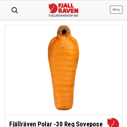
Hopp
til
Meny
innhold
Fjällräven Polar -30 Reg Sovepose