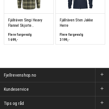
Fjällräven Singi Heavy
Fjällräven Sten Jakke
Flannel Skjorte...
Herre
Flere fargevalg
Flere fargevalg
1 699
,-
3 199
,-
Fjellrevenshop.no
Kundeservice
Tips og råd