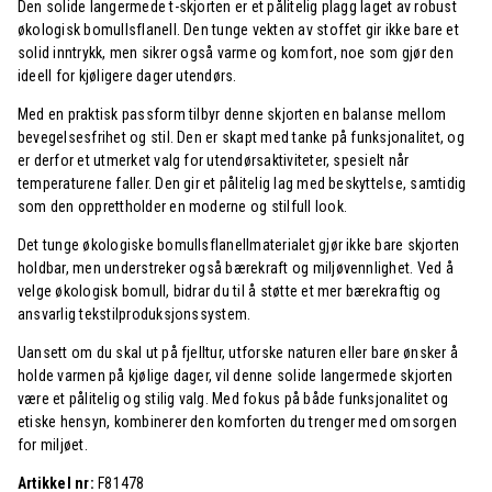
Den solide langermede t-skjorten er et pålitelig plagg laget av robust
økologisk bomullsflanell. Den tunge vekten av stoffet gir ikke bare et
solid inntrykk, men sikrer også varme og komfort, noe som gjør den
ideell for kjøligere dager utendørs.
Med en praktisk passform tilbyr denne skjorten en balanse mellom
bevegelsesfrihet og stil. Den er skapt med tanke på funksjonalitet, og
er derfor et utmerket valg for utendørsaktiviteter, spesielt når
temperaturene faller. Den gir et pålitelig lag med beskyttelse, samtidig
som den opprettholder en moderne og stilfull look.
Det tunge økologiske bomullsflanellmaterialet gjør ikke bare skjorten
holdbar, men understreker også bærekraft og miljøvennlighet. Ved å
velge økologisk bomull, bidrar du til å støtte et mer bærekraftig og
ansvarlig tekstilproduksjonssystem.
Uansett om du skal ut på fjelltur, utforske naturen eller bare ønsker å
holde varmen på kjølige dager, vil denne solide langermede skjorten
være et pålitelig og stilig valg. Med fokus på både funksjonalitet og
etiske hensyn, kombinerer den komforten du trenger med omsorgen
for miljøet.
Artikkel nr:
F81478