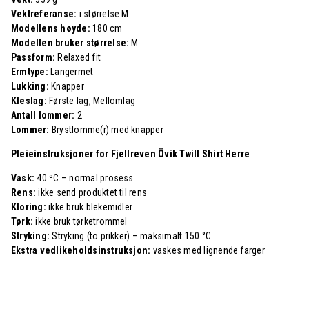
Vektreferanse:
i størrelse M
Modellens høyde:
180 cm
Modellen bruker størrelse:
M
Passform:
Relaxed fit
Ermtype:
Langermet
Lukking:
Knapper
Kleslag:
Første lag, Mellomlag
Antall lommer:
2
Lommer:
Brystlomme(r) med knapper
Pleieinstruksjoner for Fjellreven Övik Twill Shirt Herre
Vask:
40 ºC – normal prosess
Rens:
ikke send produktet til rens
Kloring:
ikke bruk blekemidler
Tørk:
ikke bruk tørketrommel
Stryking:
Stryking (to prikker) – maksimalt 150 °C
Ekstra vedlikeholdsinstruksjon:
vaskes med lignende farger