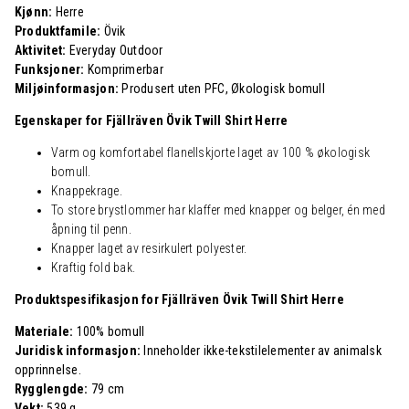
Kjønn:
Herre
Produktfamile:
Övik
Aktivitet:
Everyday Outdoor
Funksjoner:
Komprimerbar
Miljøinformasjon:
Produsert uten PFC, Økologisk bomull
Egenskaper for Fjällräven Övik Twill Shirt Herre
Varm og komfortabel flanellskjorte laget av 100 % økologisk
bomull.
Knappekrage.
To store brystlommer har klaffer med knapper og belger, én med
åpning til penn.
Knapper laget av resirkulert polyester.
Kraftig fold bak.
Produktspesifikasjon for Fjällräven Övik Twill Shirt Herre
Materiale:
100% bomull
Juridisk informasjon:
Inneholder ikke-tekstilelementer av animalsk
opprinnelse.
Rygglengde:
79 cm
Vekt:
539 g