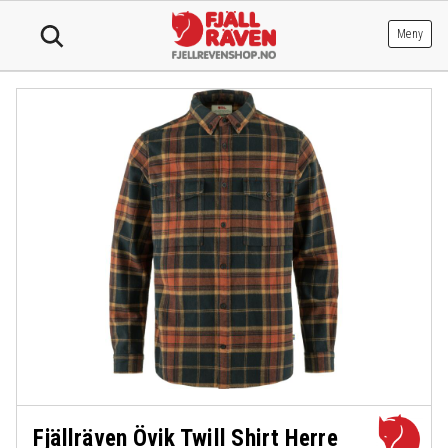
Hopp
til
Meny
innhold
Fjällräven Övik Twill Shirt Herre