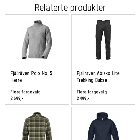
Relaterte produkter
Fjällräven Polo No. 5
Fjällräven Abisko Lite
Herre
Trekking Bukse ...
Flere fargevalg
Flere fargevalg
2 699
,-
2 499
,-