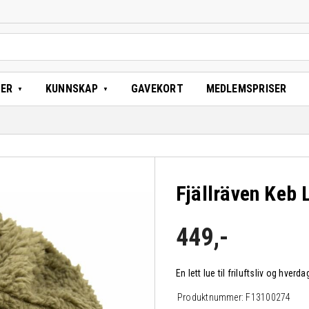
TER
KUNNSKAP
GAVEKORT
MEDLEMSPRISER
Fjällräven Keb 
449
,-
En lett lue til friluftsliv og hve
Produktnummer:
F13100274