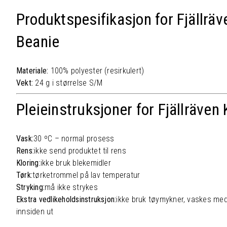
Produktspesifikasjon for Fjällräv
Beanie
Materiale:
100% polyester (resirkulert)
Vekt:
24 g i størrelse S/M
Pleieinstruksjoner for Fjällräven
Vask:
30 ºC – normal prosess
Rens:
ikke send produktet til rens
Kloring:
ikke bruk blekemidler
Tørk:
tørketrommel på lav temperatur
Stryking:
må ikke strykes
Ekstra vedlikeholdsinstruksjon:
ikke bruk tøymykner, vaskes med
innsiden ut