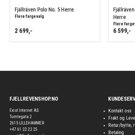
Fjällräven Polo No. 5 Herre
Fjällräve
Flere fargevalg
Herre
Flere farge
2 699
,-
6 599
,-
FJELLREVENSHOP.NO
KUNDESERV
Exist Internet AS
Kontakt oss
Tomtegata 2
Frakt og Leve
2615 LILLEHAMMER
Retur/bytte, 
+47 61 22 22 25
Betaling