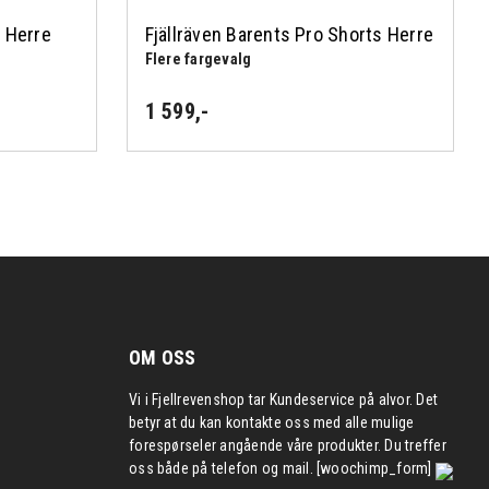
g Herre
Fjällräven Barents Pro Shorts Herre
Flere fargevalg
1 599
,-
OM OSS
Vi i Fjellrevenshop tar Kundeservice på alvor. Det
betyr at du kan kontakte oss med alle mulige
forespørseler angående våre produkter. Du treffer
oss både på telefon og mail. [woochimp_form]