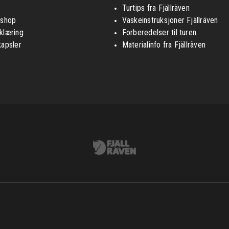
Turtips fra Fjällräven
nshop
Vaskeinstruksjoner Fjällräven
klæring
Forberedelser til turen
kapsler
Materialinfo fra Fjällräven