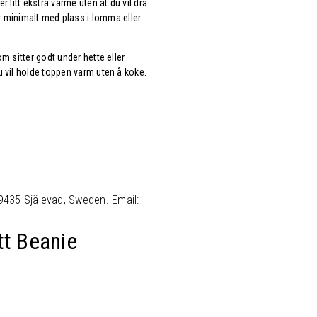
r litt ekstra varme uten at du vil dra
 minimalt med plass i lomma eller
om sitter godt under hette eller
du vil holde toppen varm uten å koke.
89435 Själevad, Sweden. Email:
tt Beanie
.