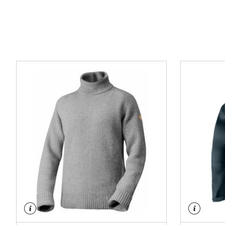
Logg inn el
medlemspr