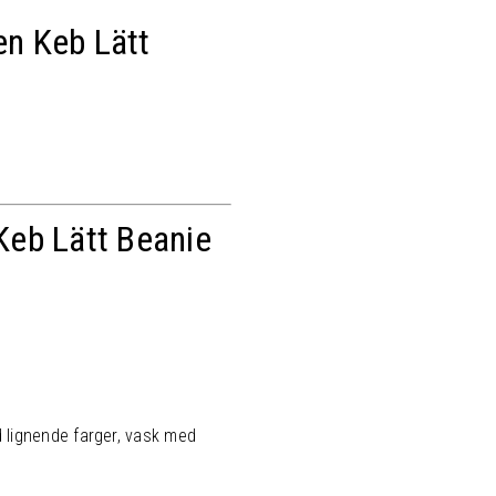
en Keb Lätt
 Keb Lätt Beanie
 lignende farger, vask med