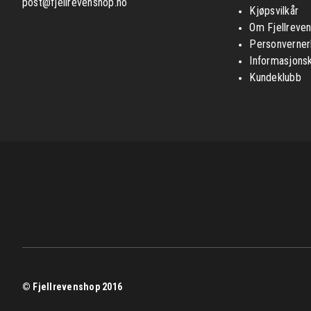
post@fjellrevenshop.no
Kjøpsvilkår
Om Fjellreve
Personverner
Informasjons
Kundeklubb
© Fjellrevenshop 2016