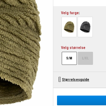
Velg farge
Velg størrelse
S/M
L/XL
Størrelsesguide