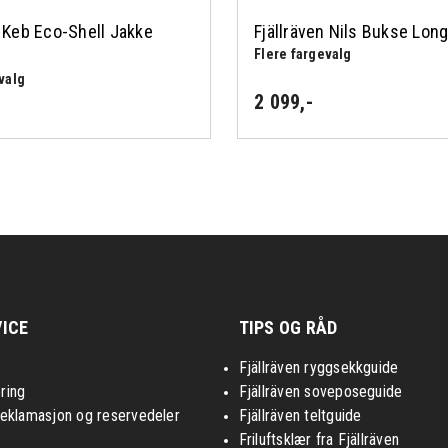
n Keb Eco-Shell Jakke
Fjällräven Nils Bukse Lon
Flere fargevalg
valg
2 099
,-
ICE
TIPS OG RÅD
Fjällräven ryggsekkguide
ring
Fjällräven soveposeguide
reklamasjon og reservedeler
Fjällräven teltguide
Friluftsklær fra Fjällräven