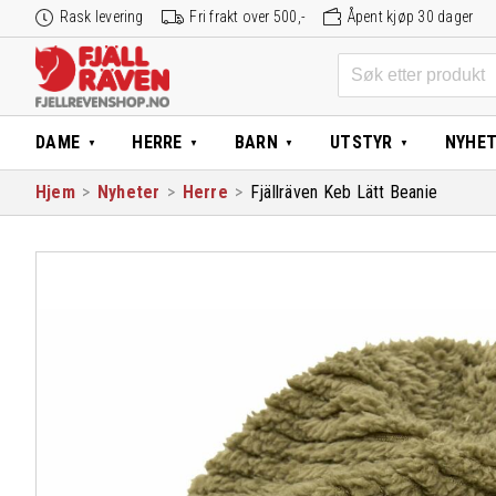
Hopp
Rask levering
Fri frakt over 500,-
Åpent kjøp 30 dager
til
innhold
Søk
etter:
DAME
HERRE
BARN
UTSTYR
NYHE
Hjem
>
Nyheter
>
Herre
>
Fjällräven Keb Lätt Beanie