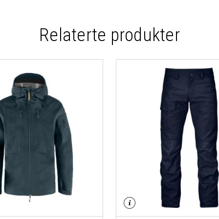
Relaterte produkter
ler bli medlem for å se
is