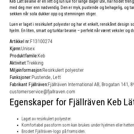
Keb Lätt Beanie er en lett og lun lue for lange dager ute, når hodet trenge
med deg mer enn nødvendig. Den er myk, pustende og behagelig, og tar
sekken når sola dukker opp og stemningen stiger.
Luen er laget i resirkulert polyester og har et enkelt, renskåret design s
hjelm. En liten, smart og turklar beanie – perfekt når været veksler og 
Artikkel nr:
F13100274
Kjønn:
Unisex
Produktfamile:
Keb
Aktivitet:
Trekking
Miljøinformasjon:
Resirkulert polyester
Funksjoner:
Pustende, Lett
Fabrikant Fjällräven:
Fjällräven International AB, Brogatan 141, 
customerservice@fjallraven.com
Egenskaper for Fjällräven Keb Lä
Laget av resirkulert polyester.
Komfortabel passform som kan brukes under hjelmen eller hetten
Brodert Fjällräven-logo på framsiden.