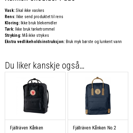
Vask:
Skal ikke vaskes
Rens:
Ikke send produktet til rens
Kloring:
Ikke bruk blekemidler
Tørk:
Ikke bruk tørketrommel
Stryking:
Må ikke strykes
Ekstra vedlikeholdsinstruksjon:
Bruk myk børste og lunkent vann
Du liker kanskje også…
Fjällräven Kånken
Fjällräven Kånken No.2