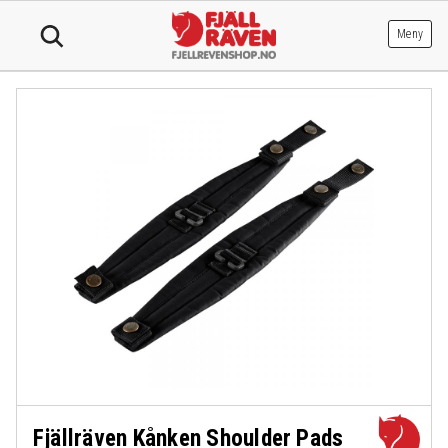
Hopp
til
Meny
innhold
Fjällräven Kånken Shoulder Pads