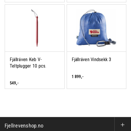
Fjällräven Keb V-
Fjällräven Vindsekk 3
Teltplugger 10 pcs.
1 899
,-
549
,-
Fjellrevenshop.no