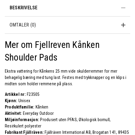
BESKRIVELSE
OMTALER (0)
Mer om Fjellreven Kånken
Shoulder Pads
Ekstra vattering for Kånkens 25 mm vide skulderremmer for mer
behagelig bæring med tung last. Festes med trykknapper og en klips i
midten som holder remmene på plass.
Artikkel nr:
F23505
Kjønn:
Unisex
Produktfamilie:
Kånken
Aktivitet:
Everyday Outdoor
Miljøinformasjon:
Produsert uten PFAS, Økologisk bomull,
Resirkulert polyester
Fabrikant Fjällräven:
Fjällräven International AB, Brogatan 141, 89435