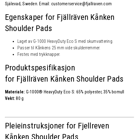
Själevad, Sweden. Email: customerservice@fjallraven.com
Egenskaper for Fjällräven Kånken
Shoulder Pads
Laget av G-1000 HeavyDuty Eco S med skumvattering.
Passer til Kånkens 25 mm vide skulderremmer.
Festes med trykknapper.
Produktspesifikasjon
for Fjällräven Kånken Shoulder Pads
Materiale:
G-1000® HeavyDuty Eco S: 65% polyester, 35% bomull
Vekt:
80 g
Pleieinstruksjoner for Fjellreven
Kånken Shoulder Pads