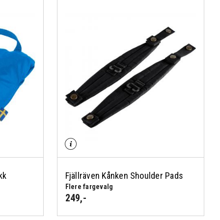
kk
Fjällräven Kånken Shoulder Pads
Flere fargevalg
249
,-