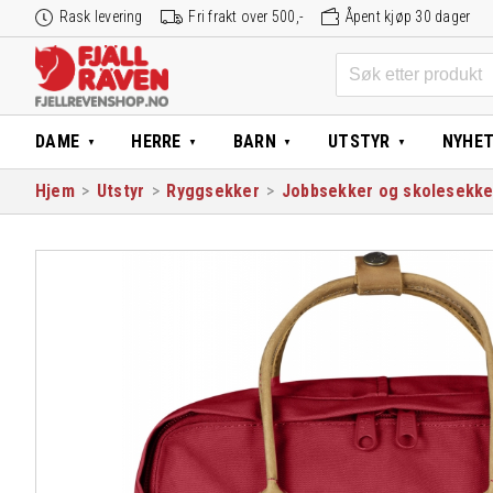
Hopp
Rask levering
Fri frakt over 500,-
Åpent kjøp 30 dager
til
innhold
Søk
etter:
DAME
HERRE
BARN
UTSTYR
NYHE
Hjem
>
Utstyr
>
Ryggsekker
>
Jobbsekker og skolesekke