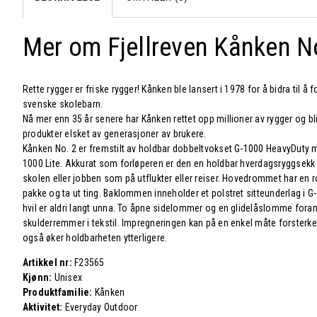
Mer om Fjellreven Kånken N
Rette rygger er friske rygger! Kånken ble lansert i 1978 for å bidra til 
svenske skolebarn.
Nå mer enn 35 år senere har Kånken rettet opp millioner av rygger og bl
produkter elsket av generasjoner av brukere.
Kånken No. 2 er fremstilt av holdbar dobbeltvokset G-1000 HeavyDuty 
1000 Lite. Akkurat som forløperen er den en holdbar hverdagsryggsekk lik
skolen eller jobben som på utflukter eller reiser. Hovedrommet har en 
pakke og ta ut ting. Baklommen inneholder et polstret sitteunderlag i 
hvil er aldri langt unna. To åpne sidelommer og en glidelåslomme foran
skulderremmer i tekstil. Impregneringen kan på en enkel måte forste
også øker holdbarheten ytterligere.
Artikkel nr:
F23565
Kjønn:
Unisex
Produktfamilie:
Kånken
Aktivitet:
Everyday Outdoor