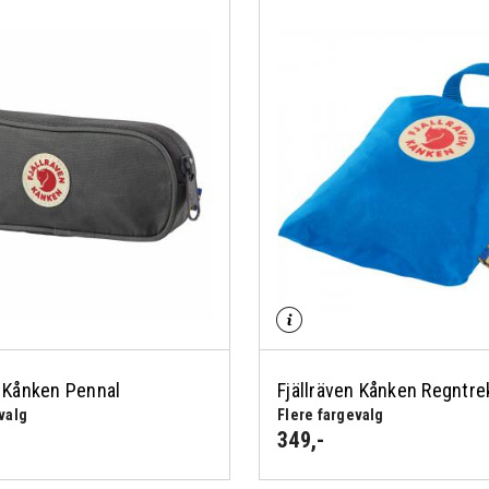
n Kånken Pennal
Fjällräven Kånken Regntre
valg
Flere fargevalg
349
,-