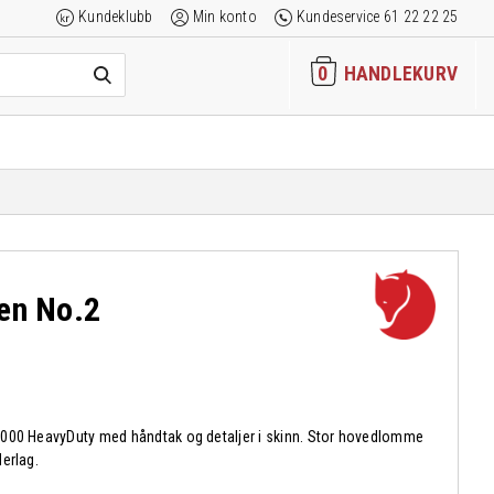
Kundeklubb
Min konto
Kundeservice 61 22 22 25
0
HANDLEKURV
ken No.2
000 HeavyDuty med håndtak og detaljer i skinn. Stor hovedlomme
erlag.