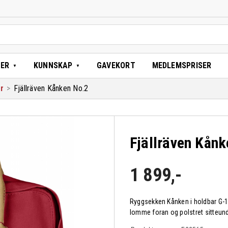
TER
KUNNSKAP
GAVEKORT
MEDLEMSPRISER
r
>
Fjällräven Kånken No.2
Fjällräven Kån
1 899
,-
Ryggsekken Kånken i holdbar G-1
lomme foran og polstret sitteund