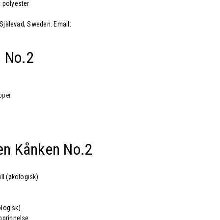
 polyester
 Själevad, Sweden. Email:
n No.2
pper.
ven
Kånken No.2
ll (økologisk)
ologisk)
pprinnelse