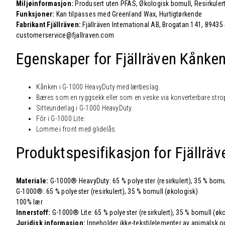
Miljøinformasjon:
Produsert uten PFAS, Økologisk bomull, Resirkulert
Funksjoner:
Kan tilpasses med Greenland Wax, Hurtigtørkende
Fabrikant Fjällräven:
Fjällräven International AB, Brogatan 141, 89435
customerservice@fjallraven.com
Egenskaper for Fjällräven Kånke
Kånken i G-1000 HeavyDuty med lærbeslag.
Bæres som en ryggsekk eller som en veske via konverterbare stro
Sitteunderlag i G-1000 HeavyDuty.
Fôr i G-1000 Lite.
Lomme i front med glidelås.
Produktspesifikasjon for Fjällrä
Materiale:
G-1000® HeavyDuty: 65 % polyester (resirkulert), 35 % bomu
G-1000®: 65 % polyester (resirkulert), 35 % bomull (økologisk)
100% lær
Innerstoff:
G-1000® Lite: 65 % polyester (resirkulert), 35 % bomull (øk
Juridisk informasjon:
Inneholder ikke-tekstilelementer av animalsk o