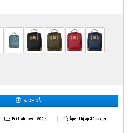
Fjällräven Kånken No.2 antall
KJØP NÅ
Fri frakt over 500,-
Åpent kjøp 30 dager