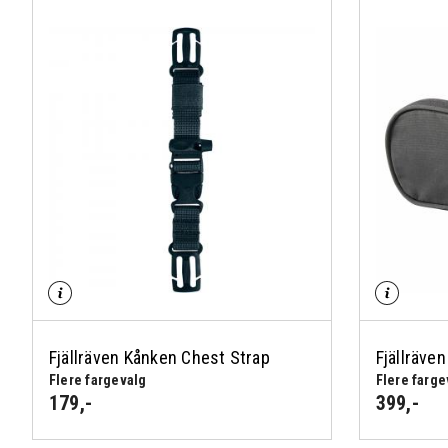
Fjällräven Kånken Chest Strap
Fjällräve
Flere fargevalg
Flere farge
179
,-
399
,-