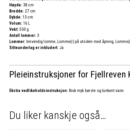
Høyde:
38 cm
Bredde:
27 cm
Dybde:
13 cm
Volum:
16 L
Vekt:
550 g
Antall lommer:
3
Lommer:
Innvendig lomme, Lomme(r) på utsiden med åpning, Lomme(r)
Sitteunderlag er inkludert:
Ja
Pleieinstruksjoner for Fjellreven
Ekstra vedlikeholdsinstruksjon:
Bruk myk børste og lunkent vann
Du liker kanskje også…