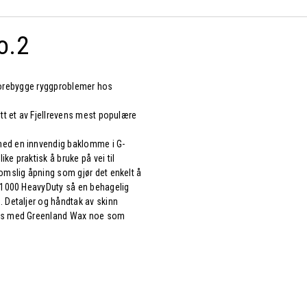
o.2
å forebygge ryggproblemer hos
itt et av Fjellrevens mest populære
med en innvendig baklomme i G-
e praktisk å bruke på vei til
romslig åpning som gjør det enkelt å
G-1000 HeavyDuty så en behagelig
. Detaljer og håndtak av skinn
rkes med Greenland Wax noe som