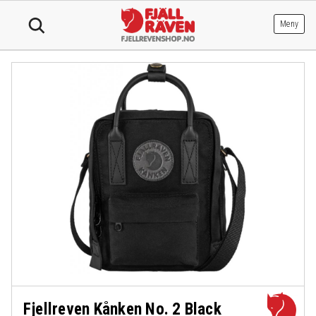
Hopp
til
Meny
innhold
Fjellreven Kånken No. 2 Black