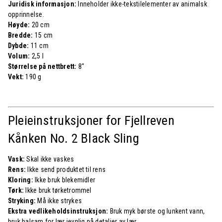
Juridisk informasjon:
Inneholder ikke-tekstilelementer av animalsk
opprinnelse.
Høyde:
20 cm
Bredde:
15 cm
Dybde:
11 cm
Volum:
2,5 l
Størrelse på nettbrett:
8″
Vekt:
190 g
Pleieinstruksjoner for Fjellreven
Kånken No. 2 Black Sling
Vask:
Skal ikke vaskes
Rens:
Ikke send produktet til rens
Kloring:
Ikke bruk blekemidler
Tørk:
Ikke bruk tørketrommel
Stryking:
Må ikke strykes
Ekstra vedlikeholdsinstruksjon:
Bruk myk børste og lunkent vann,
bruk balsam for lær jevnlig på detaljer av lær