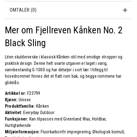
OMTALER (0)
Mer om Fjellreven Kånken No. 2
Black Sling
Liten skulderveske i klassisk Kånken-stil med smidige stropper og
praktisk design. Denne helt svarte utgaven er laget i varig,
vannbestandig G-1000 og har detaljer i sort lær. I tillegg til
hovedrommet finnes det et flatt rom bak, og begge rommene har
glidelås.
Artikkel nr:
F23799
Kjønn:
Unisex
Produktfamilie:
Kånken
Aktivitet:
Everyday Outdoor
Funksjoner:
Kan tilpasses med Greenland Wax, Holdbar,
Hurtigtørkende
Miljøinformasjon:
Fluorkarbonfri impregnering, Økologisk bomull,