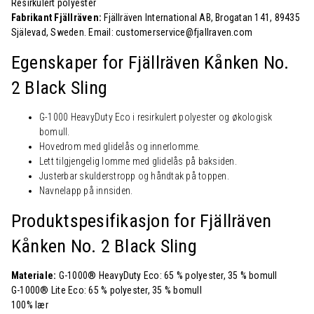
Resirkulert polyester
Fabrikant Fjällräven:
Fjällräven International AB, Brogatan 141, 89435
Själevad, Sweden. Email: customerservice@fjallraven.com
Egenskaper for Fjällräven Kånken No.
2 Black Sling
G-1000 HeavyDuty Eco i resirkulert polyester og økologisk
bomull.
Hovedrom med glidelås og innerlomme.
Lett tilgjengelig lomme med glidelås på baksiden.
Justerbar skulderstropp og håndtak på toppen.
Navnelapp på innsiden.
Produktspesifikasjon for Fjällräven
Kånken No. 2 Black Sling
Materiale:
G-1000® HeavyDuty Eco: 65 % polyester, 35 % bomull
G-1000® Lite Eco: 65 % polyester, 35 % bomull
100% lær