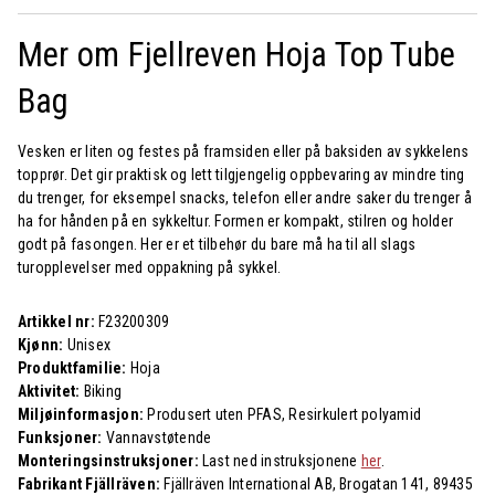
Mer om Fjellreven Hoja Top Tube
Bag
Vesken er liten og festes på framsiden eller på baksiden av sykkelens
topprør. Det gir praktisk og lett tilgjengelig oppbevaring av mindre ting
du trenger, for eksempel snacks, telefon eller andre saker du trenger å
ha for hånden på en sykkeltur. Formen er kompakt, stilren og holder
godt på fasongen. Her er et tilbehør du bare må ha til all slags
turopplevelser med oppakning på sykkel.
Artikkel nr:
F23200309
Kjønn:
Unisex
Produktfamilie:
Hoja
Aktivitet:
Biking
Miljøinformasjon:
Produsert uten PFAS, Resirkulert polyamid
Funksjoner:
Vannavstøtende
Monteringsinstruksjoner:
Last ned instruksjonene
her
.
Fabrikant Fjällräven:
Fjällräven International AB, Brogatan 141, 89435