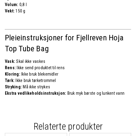
Volum:
0,8 l
Vekt:
150 g
Pleieinstruksjoner for Fjellreven Hoja
Top Tube Bag
Vask:
Skal ikke vaskes
Rens:
Ikke send produktet til rens
Kloring:
Ikke bruk blekemidler
Tørk:
Ikke bruk tørketrommel
Stryking:
Må ikke strykes
Ekstra vedlikeholdsinstruksjon:
Bruk myk børste og lunkent vann
Relaterte produkter