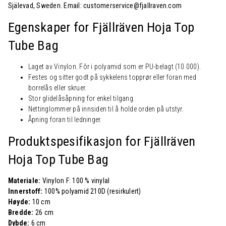
Själevad, Sweden. Email: customerservice@fjallraven.com
Egenskaper for Fjällräven Hoja Top
Tube Bag
Laget av Vinylon. Fôr i polyamid som er PU-belagt (10 000).
Festes og sitter godt på sykkelens topprør eller foran med
borrelås eller skruer.
Stor glidelåsåpning for enkel tilgang.
Nettinglommer på innsiden til å holde orden på utstyr.
Åpning foran til ledninger.
Produktspesifikasjon for Fjällräven
Hoja Top Tube Bag
Materiale:
Vinylon F: 100 % vinylal
Innerstoff:
100% polyamid 210D (resirkulert)
Høyde:
10 cm
Bredde:
26 cm
Dybde:
6 cm