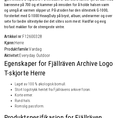
bæreevne på 700 og et kammer på innsiden for å holde halsen varm
og unngå at varmen slipper ut. På utsiden har den slitesterk G-1000,
forsterket med G-1000 HeavyDuty på bryst, albuer, underarmer og over
sete for bedre slitestyrke der det slites som mest. Hardfør og evig
trofast makker for de strengeste vintre.
Artikkel nr:
F12600328
Kjønn:
Herre
Produktfamile:
Vardag
Aktivitet:
Everyday Outdoor
Egenskaper for Fjällräven Archive Logo
T-skjorte Herre
Laget av 100 % økologisk bomull.
Stort logotrykk hentet fra Fjällrävens arkiver foran.
Korte ermer.
Rund hals.
Romslig passform.
Produktspesifikasjon for Fjällräven