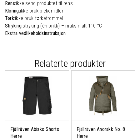
Rens:
ikke send produktet til rens
Kloring:
ikke bruk blekemidler
Tørk:
ikke bruk tørketrommel
Stryking:
stryking (én prikk) – maksimalt 110 °C
Ekstra vedlikeholdsinstruksjon:
Relaterte produkter
Fjällräven Abisko Shorts
Fjällräven Anorakk No. 8
Herre
Herre