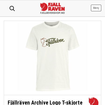
Hopp
til
Meny
innhold
Fjällräven Archive Logo T-skjorte