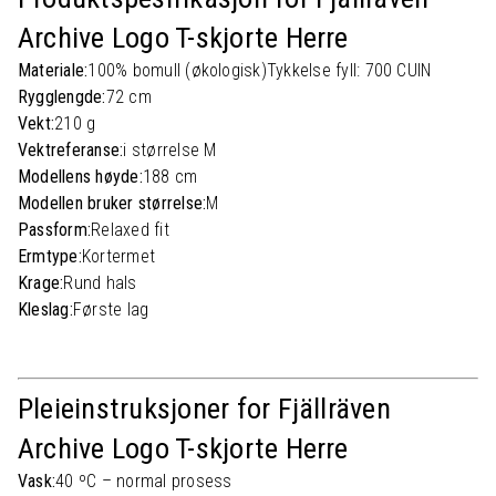
Archive Logo T-skjorte Herre
Materiale:
100% bomull (økologisk)
Tykkelse fyll: 700 CUIN
Rygglengde:
72 cm
Vekt:
210 g
Vektreferanse:
i størrelse M
Modellens høyde:
188 cm
Modellen bruker størrelse:
M
Passform:
Relaxed fit
Ermtype:
Kortermet
Krage:
Rund hals
Kleslag:
Første lag
Pleieinstruksjoner for Fjällräven
Archive Logo T-skjorte Herre
Vask:
40 ºC – normal prosess