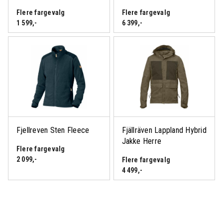
Flere fargevalg
Flere fargevalg
1 599
,-
6 399
,-
Fjellreven Sten Fleece
Fjällräven Lappland Hybrid
Jakke Herre
Flere fargevalg
2 099
,-
Flere fargevalg
4 499
,-