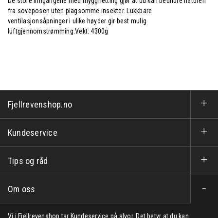
De store inngangene med myggnetting gjør at du kan beundre naturen
fra soveposen uten plagsomme insekter. Lukkbare
ventilasjonsåpninger i ulike høyder gir best mulig
luftgjennomstrømming.Vekt: 4300g
Fjellrevenshop.no
Kundeservice
Tips og råd
Om oss
Vi i Fjellrevenshop tar Kundeservice på alvor. Det betyr at du kan