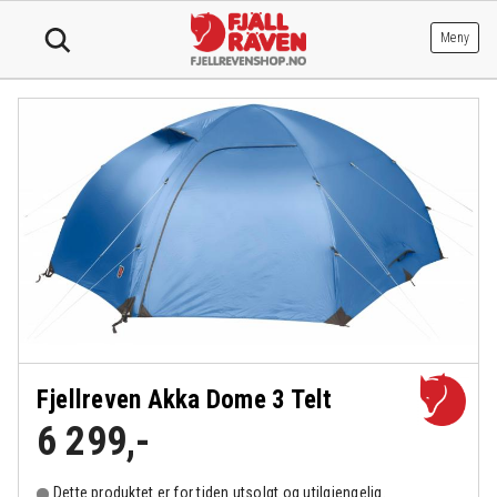
Hopp
til
Meny
innhold
Fjellreven Akka Dome 3 Telt
6 299
,-
Dette produktet er for tiden utsolgt og utilgjengelig.