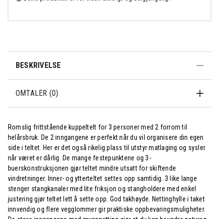
BESKRIVELSE
OMTALER (0)
Romslig frittstående kuppeltelt for 3 personer med 2 forrom til
helårsbruk. De 2 inngangene er perfekt når du vil organisere din egen
side i teltet. Her er det også rikelig plass til utstyr matlaging og sysler
når været er dårlig. De mange festepunktene og 3-
buerskonstruksjonen gjør teltet mindre utsatt for skiftende
vindretninger. Inner- og ytterteltet settes opp samtidig. 3 like lange
stenger stangkanaler med lite friksjon og stangholdere med enkel
justering gjør teltet lett å sette opp. God takhøyde. Nettinghylle i taket
innvendig og flere vegglommer gir praktiske oppbevaringsmuligheter.