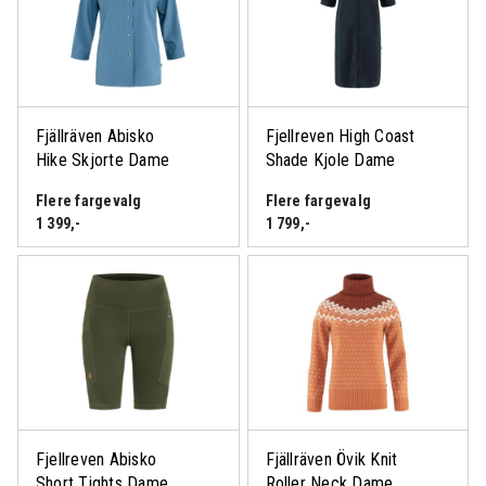
Logg inn eller bli medlem
for å se medlemspris
Fjällräven Abisko
Fjellreven High Coast
Hike Skjorte Dame
Shade Kjole Dame
Flere fargevalg
Flere fargevalg
1 399
,-
1 799
,-
Logg inn eller bli medlem
for å se medlemspris
Logg inn eller bli medlem
for å se medlemspris
Fjellreven Abisko
Fjällräven Övik Knit
Short Tights Dame
Roller Neck Dame