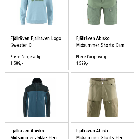
Logg inn eller bli medlem
for å se medlemspris
Fjällräven Fjällräven Logo
Fjällräven Abisko
Sweater D...
Midsummer Shorts Dam...
Flere fargevalg
Flere fargevalg
1 599
,-
1 599
,-
Fjällräven Abisko
Fjällräven Abisko
Midsummer Jakke Herr...
Midsummer Shorts Her...