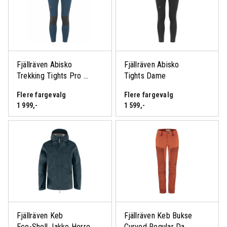
Logg inn eller bli medlem
for å se medlemspris
Fjällräven Abisko
Fjällräven Abisko
Trekking Tights Pro ...
Tights Dame
Flere fargevalg
Flere fargevalg
1 999
,-
1 599
,-
Logg inn eller bli medlem
for å se medlemspris
Fjällräven Keb
Fjällräven Keb Bukse
Logg inn eller bli medlem
Eco-Shell Jakke Herre
Curved Regular Da...