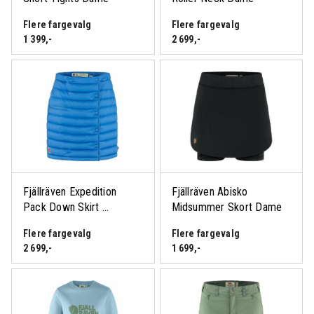
Flere fargevalg
Flere fargevalg
1 399
,-
2 699
,-
Fjällräven Expedition
Fjällräven Abisko
Pack Down Skirt ...
Midsummer Skort Dame
Flere fargevalg
Flere fargevalg
2 699
,-
1 699
,-