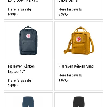
Long Down Parka ...
Jakke Dame
Flere fargevalg
Flere fargevalg
6 999
,-
3 399
,-
Logg inn eller bli medlem
for å se medlemspris
Fjällräven Kånken
Fjällräven Kånken Sling
Logg inn eller bli medlem
Laptop 17″
Flere fargevalg
for å se medlemspris
1 099
,-
Flere fargevalg
1 499
,-