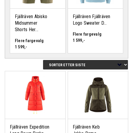
Fjällräven Abisko
Fjällräven Fjällräven
Midsummer
Logo Sweater D...
Shorts Her...
Flere fargevalg
1 599
,-
Flere fargevalg
1 599
,-
Logg inn eller bli medlem
for å se medlemspris
Fjällräven Expedition
Fjällräven Keb