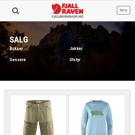
Hopp
til
Meny
innhold
SALG
Bukser
Jakker
Gensere
Utstyr