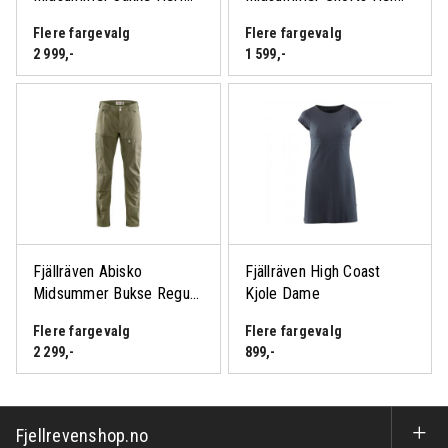
Flere fargevalg
Flere fargevalg
2 999
,-
1 599
,-
Fjällräven Abisko
Fjällräven High Coast
Midsummer Bukse Regu...
Kjole Dame
Flere fargevalg
Flere fargevalg
2 299
,-
899
,-
Fjellrevenshop.no