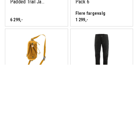
Padded Trail Ja...
Pack 6
Flere fargevalg
6 299
,-
1 299
,-
Fjällräven Abisko Bottle
Fjällräven Abisko Hybrid
Pocket
Trail Bukse H...
Flere fargevalg
Flere fargevalg
549
,-
2 799
,-