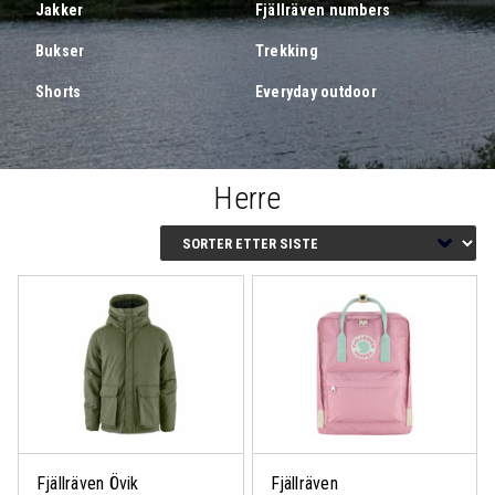
Jakker
Fjällräven numbers
Bukser
Trekking
Shorts
Everyday outdoor
Herre
Fjällräven Övik
Fjällräven