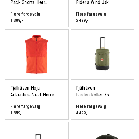
Pack Shorts Herr...
Rider’s Wind Jak...
Flere fargevalg
Flere fargevalg
1 399
,-
2 499
,-
Fjällräven Hoja
Fjällräven
Adventure Vest Herre
Färden Roller 75
Flere fargevalg
Flere fargevalg
1 899
,-
4 499
,-