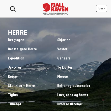
Hopp
til
Meny
innhold
HERRE
Bergtagen
Skjorter
Bestselgere Herre
Vester
Expedition
Gensere
Jaktklær
T-skjorter
Reise
Fleece
Skallklær – Herre
Belter og bukseseler
Tights
Luer, caps og hatter
Tilbehør
Diverse tilbehør