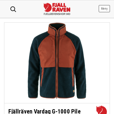
Hopp
til
Meny
innhold
Fjällräven Vardag G-1000 Pile