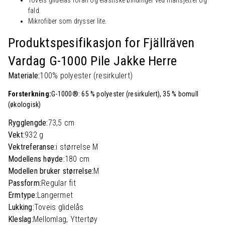
fald.
Mikrofiber som drysser lite.
Produktspesifikasjon for Fjällräven
Vardag G-1000 Pile Jakke Herre
Materiale:
100% polyester (resirkulert)
Forsterkning:
G-1000®: 65 % polyester (resirkulert), 35 % bomull
(økologisk)
Rygglengde:
73,5 cm
Vekt:
932 g
Vektreferanse:
i størrelse M
Modellens høyde:
180 cm
Modellen bruker størrelse:
M
Passform:
Regular fit
Ermtype:
Langermet
Lukking:
Toveis glidelås
Kleslag:
Mellomlag, Yttertøy