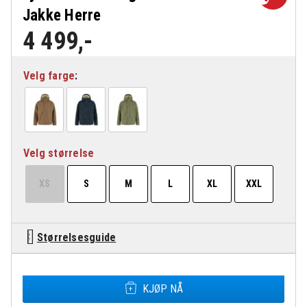
Jakke Herre
4 499
,-
Velg farge
Velg størrelse
XS
S
M
L
XL
XXL
Størrelsesguide
Fjällräven Vardag G-1000 Pile Jakke Herre antall
KJØP NÅ