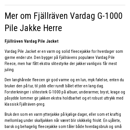
Mer om Fjällräven Vardag G-1000
Pile Jakke Herre
Fjällräven Vardag Pile Jacket
Vardag Pile Jacket er en varm og solid fleecejakke for hverdager som
gjerne ender ute. Den bygger på Fjällrävens populære Vardag Pile
Fleece, men har fått ekstra slitestyrke der jakker vanligvis får mest
juling.
Den langhårede fleecen gir god varme og en lun, myk følelse, enten du
bruker den på tur, til jobb eller rundt bålet etter en lang dag.
Forsterkninger i slitesterk G-1000 på albuer, underarmer, bryst, krage og
påsydde lommer gir jakken ekstra holdbarhet og et robust uttrykk med
klassisk Fjällräven-preg.
Bruk den som en varm ytterjakke på kjølige dager, eller som et kraftig
mellomlag under skalljakken når været blir skikkelig friskt. En ujålete,
barsk og behagelig fleecejakke som tåler både hverdagsbruk og små