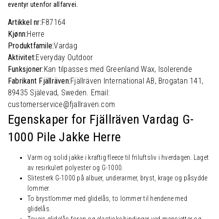
eventyr utenfor allfarvei.
Artikkel nr:
F87164
Kjønn:
Herre
Produktfamile:
Vardag
Aktivitet:
Everyday Outdoor
Funksjoner:
Kan tilpasses med Greenland Wax, Isolerende
Fabrikant Fjällräven:
Fjällräven International AB, Brogatan 141,
89435 Själevad, Sweden. Email:
customerservice@fjallraven.com
Egenskaper for Fjällräven Vardag G-
1000 Pile Jakke Herre
Varm og solid jakke i kraftig fleece til friluftsliv i hverdagen. Laget
av resirkulert polyester og G-1000.
Slitesterk G-1000 på albuer, underarmer, bryst, krage og påsydde
lommer.
To brystlommer med glidelås, to lommer til hendene med
glidelås.
Toveis glidelås foran og elastiske bindinger ved mansjetter og