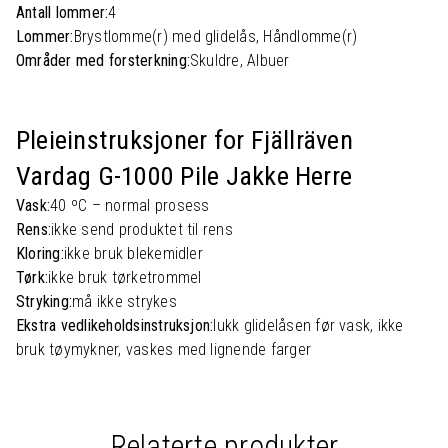
Antall lommer:
4
Lommer:
Brystlomme(r) med glidelås, Håndlomme(r)
Områder med forsterkning:
Skuldre, Albuer
Pleieinstruksjoner for Fjällräven
Vardag G-1000 Pile Jakke Herre
Vask:
40 ºC – normal prosess
Rens:
ikke send produktet til rens
Kloring:
ikke bruk blekemidler
Tørk:
ikke bruk tørketrommel
Stryking:
må ikke strykes
Ekstra vedlikeholdsinstruksjon:
lukk glidelåsen før vask, ikke
bruk tøymykner, vaskes med lignende farger
Relaterte produkter