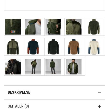
Rask levering
Fri frakt over
Åpent kjøp 30
500,-
dager
BESKRIVELSE
OMTALER (0)