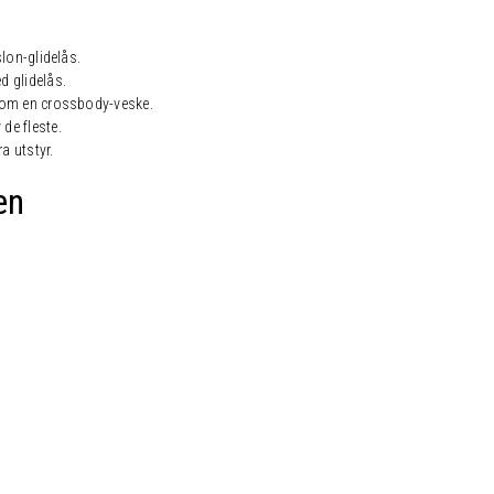
slon-glidelås.
 glidelås.
 som en crossbody-veske.
de fleste.
a utstyr.
en