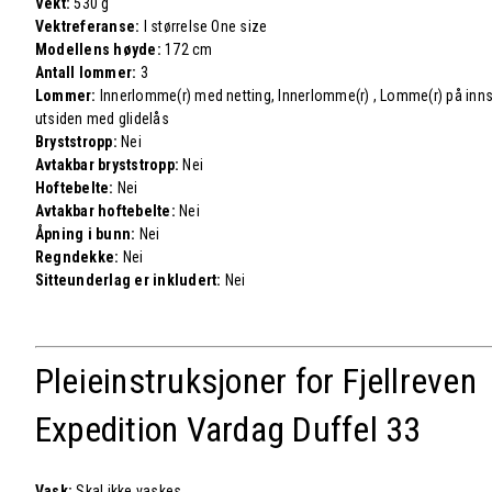
Vekt:
530 g
Vektreferanse:
I størrelse One size
Modellens høyde:
172 cm
Antall lommer:
3
Lommer:
Innerlomme(r) med netting, Innerlomme(r) , Lomme(r) på inn
utsiden med glidelås
Bryststropp:
Nei
Avtakbar bryststropp:
Nei
Hoftebelte:
Nei
Avtakbar hoftebelte:
Nei
Åpning i bunn:
Nei
Regndekke:
Nei
Sitteunderlag er inkludert:
Nei
Pleieinstruksjoner for Fjellreven
Expedition Vardag Duffel 33
Vask:
Skal ikke vaskes