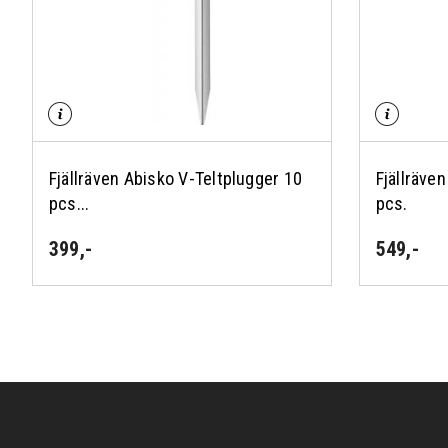
Fjällräven Abisko V-Teltplugger 10
Fjällräve
pcs...
pcs.
399
,-
549
,-