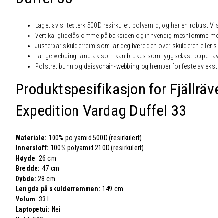
Laget av slitesterk 500D resirkulert polyamid, og har en robust Vi
Vertikal glidelåslomme på baksiden og innvendig meshlomme med
Justerbar skulderreim som lar deg bære den over skulderen eller
Lange webbinghåndtak som kan brukes som ryggsekkstropper av 
Polstret bunn og daisychain-webbing og hemper for feste av ekstr
Produktspesifikasjon for Fjällräv
Expedition Vardag Duffel 33
Materiale:
100% polyamid 500D (resirkulert)
Innerstoff:
100% polyamid 210D (resirkulert)
Høyde:
26 cm
Bredde:
47 cm
Dybde:
28 cm
Lengde på skulderremmen:
149 cm
Volum:
33 l
Laptopetui:
Nei