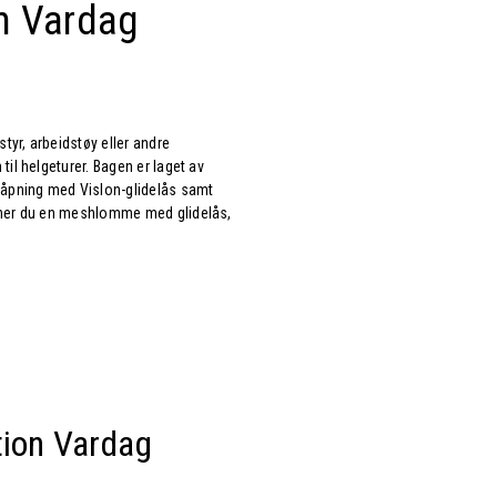
on Vardag
tyr, arbeidstøy eller andre
il helgeturer. Bagen er laget av
edåpning med Vislon-glidelås samt
inner du en meshlomme med glidelås,
tion Vardag