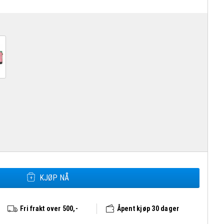
Fjällräven Vardag Duffel 33 antall
KJØP NÅ
Fri frakt over 500,-
Åpent kjøp 30 dager