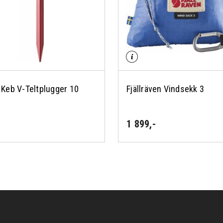
n Keb V-Teltplugger 10
Fjällräven Vindsekk 3
1 899
,-