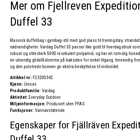
Mer om Fjellreven Expediti
Duffel 33
Klassisk duffelbag i gymbag-stil med god plass til treningstøy, stranduts
nødvendigheter. Vardag Duffel 33 passer like godt til hverdagsbruk som t
robust og slitesterk 500D resirkulert polyamid, og har en romslig hov
en utvendig glidelåslomme på baksiden for enkel tilgang. Innvendig f
og den polstrede bunnen gir ekstra beskyttelse til innholdet.
Artikkel nr:
F23200342
Kjønn:
Unisex
Produktfamilie:
Vardag
Aktivitet:
Everyday Outdoor
Miljøinformasjon:
Produsert uten PFAS
Funksjoner:
Vannavstøtende
Egenskaper for Fjällräven
Expedi
Duffel 33