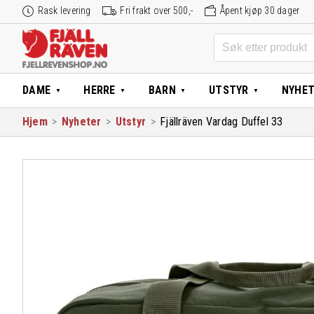
Hopp
Rask levering
Fri frakt over 500,-
Åpent kjøp 30 dager
til
innhold
Søk
etter:
DAME
HERRE
BARN
UTSTYR
NYHE
Hjem
>
Nyheter
>
Utstyr
>
Fjällräven Vardag Duffel 33