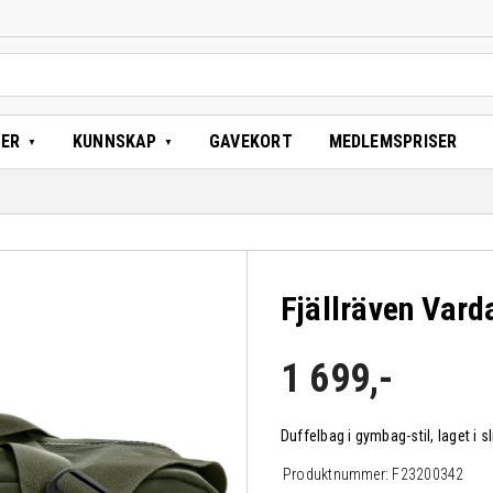
TER
KUNNSKAP
GAVEKORT
MEDLEMSPRISER
Fjällräven Vard
1 699
,-
Duffelbag i gymbag-stil, laget i s
Produktnummer:
F23200342