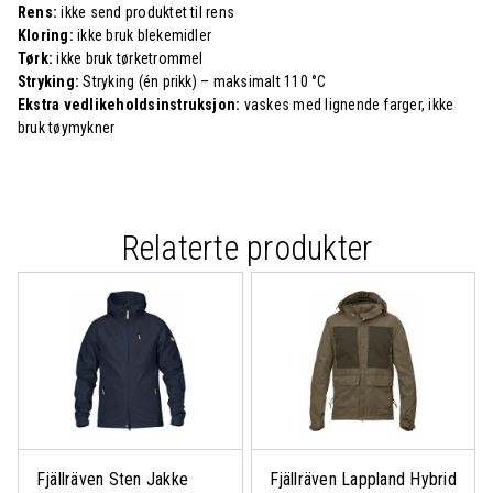
Rens:
ikke send produktet til rens
Kloring:
ikke bruk blekemidler
Tørk:
ikke bruk tørketrommel
Stryking:
Stryking (én prikk) – maksimalt 110 °C
Ekstra vedlikeholdsinstruksjon:
vaskes med lignende farger, ikke
bruk tøymykner
Relaterte produkter
Fjällräven Sten Jakke
Fjällräven Lappland Hybrid