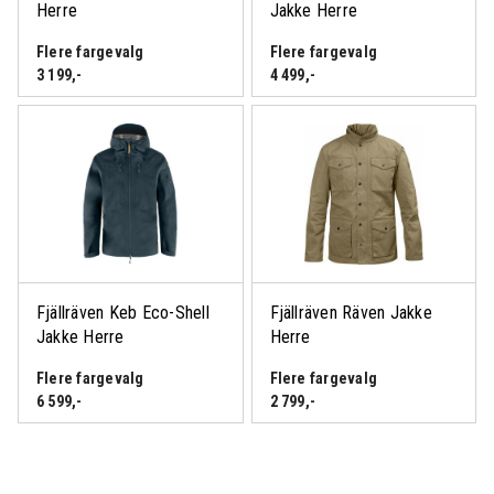
Herre
Jakke Herre
Flere fargevalg
Flere fargevalg
3 199
,-
4 499
,-
Fjällräven Keb Eco-Shell
Fjällräven Räven Jakke
Logg inn eller bli medlem
Jakke Herre
Herre
for å se medlemspris
Flere fargevalg
Flere fargevalg
6 599
,-
2 799
,-