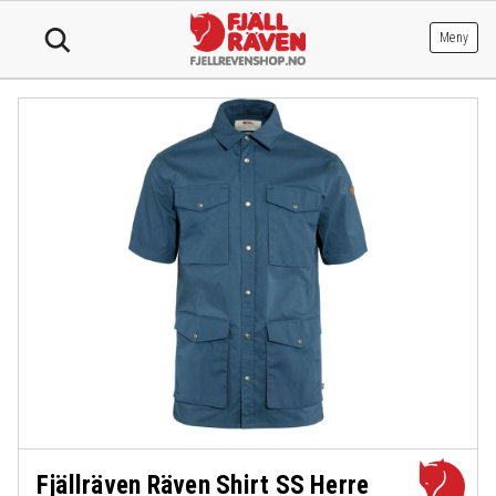
Hopp
til
Meny
innhold
Fjällräven Räven Shirt SS Herre