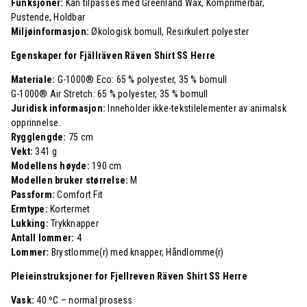
Funksjoner:
Kan tilpasses med Greenland Wax, Komprimerbar,
Pustende, Holdbar
Miljøinformasjon:
Økologisk bomull, Resirkulert polyester
Egenskaper for Fjällräven Räven Shirt SS Herre
Materiale:
G-1000® Eco: 65 % polyester, 35 % bomull
G-1000® Air Stretch: 65 % polyester, 35 % bomull
Juridisk informasjon:
Inneholder ikke-tekstilelementer av animalsk
opprinnelse.
Rygglengde:
75 cm
Vekt:
341 g
Modellens høyde:
190 cm
Modellen bruker størrelse:
M
Passform:
Comfort Fit
Ermtype:
Kortermet
Lukking:
Trykknapper
Antall lommer:
4
Lommer:
Brystlomme(r) med knapper, Håndlomme(r)
Pleieinstruksjoner for Fjellreven Räven Shirt SS Herre
Vask:
40 ºC – normal prosess