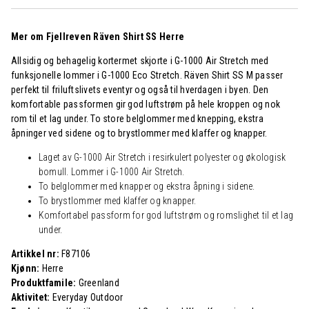
Mer om Fjellreven Räven Shirt SS Herre
Allsidig og behagelig kortermet skjorte i G-1000 Air Stretch med
funksjonelle lommer i G-1000 Eco Stretch. Räven Shirt SS M passer
perfekt til friluftslivets eventyr og også til hverdagen i byen. Den
komfortable passformen gir god luftstrøm på hele kroppen og nok
rom til et lag under. To store belglommer med knepping, ekstra
åpninger ved sidene og to brystlommer med klaffer og knapper.
Laget av G-1000 Air Stretch i resirkulert polyester og økologisk
bomull. Lommer i G-1000 Air Stretch.
To belglommer med knapper og ekstra åpning i sidene.
To brystlommer med klaffer og knapper.
Komfortabel passform for god luftstrøm og romslighet til et lag
under.
Artikkel nr:
F87106
Kjønn:
Herre
Produktfamile:
Greenland
Aktivitet:
Everyday Outdoor