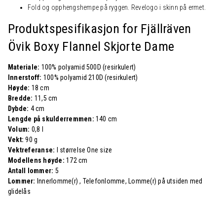
Fold og opphengshempe på ryggen. Revelogo i skinn på ermet.
Produktspesifikasjon for Fjällräven
Övik Boxy Flannel Skjorte Dame
Materiale:
100% polyamid 500D (resirkulert)
Innerstoff:
100% polyamid 210D (resirkulert)
Høyde:
18 cm
Bredde:
11,5 cm
Dybde:
4 cm
Lengde på skulderremmen:
140 cm
Volum:
0,8 l
Vekt:
90 g
Vektreferanse:
I størrelse One size
Modellens høyde:
172 cm
Antall lommer:
5
Lommer:
Innerlomme(r) , Telefonlomme, Lomme(r) på utsiden med
glidelås