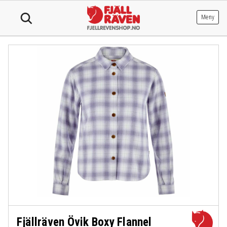
Hopp
til
Meny
innhold
Fjällräven Övik Boxy Flannel