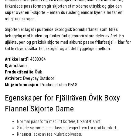
firkantede passformen gir skjorten et moderne uttrykk og gjør den
super over en T-skjorte – enten du rusler gjennom byen eller tar en
rolig tur i skogen.
Skjorten er laget i pustende økologisk bomullsflanell som føles
behagelig mot huden og funker fint gjennom store deler av året. En
ujålete, pen og praktisk skjorte med akkurat passe friluftssjel – klar for
kaffe i byen, bålkaffe i skogen og alt det hyggelige imellom.
Artikkel nr:
F14600304
Kjønn:
Dame
Produktfamilie:
Övik
Aktivitet:
Everyday Outdoor
Miljøinformasjon:
Produsert uten PFAS
Egenskaper for Fjällräven Övik Boxy
Flannel Skjorte Dame
Normal passform med litt kortere, firkantet snitt.
Skuldersømmene er plassert lenger frem for god komfort.
Knapper laget av resirkulert polyester.