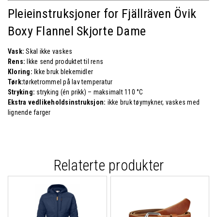
Pleieinstruksjoner for Fjällräven Övik
Boxy Flannel Skjorte Dame
Vask:
Skal ikke vaskes
Rens:
Ikke send produktet til rens
Kloring:
Ikke bruk blekemidler
Tørk:
tørketrommel på lav temperatur
Stryking:
stryking (én prikk) – maksimalt 110 °C
Ekstra vedlikeholdsinstruksjon:
ikke bruk tøymykner, vaskes med
lignende farger
Relaterte produkter