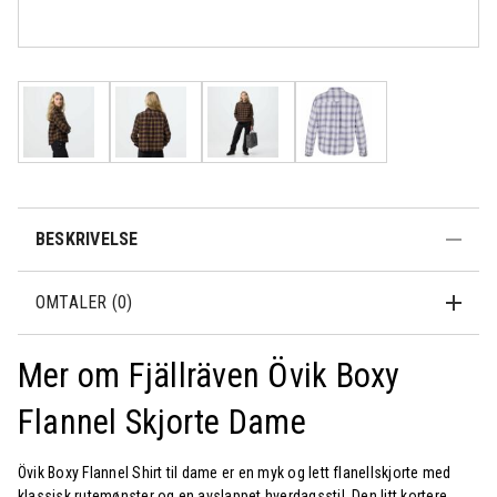
Rask levering
Fri frakt over
Åpent kjøp 30
500,-
dager
BESKRIVELSE
OMTALER (0)
Mer om Fjällräven Övik Boxy
Flannel Skjorte Dame
Övik Boxy Flannel Shirt til dame er en myk og lett flanellskjorte med
klassisk rutemønster og en avslappet hverdagsstil. Den litt kortere,