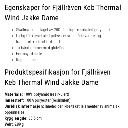
Egenskaper for Fjällräven
Keb Thermal
Wind Jakke Dame
Skallmateriale laget av 20D Ripstop i resirkulert polyamid.
Luftig fôr i resirkulert polyester som både varmer og
transporterer bort fuktighet.
To håndlommer med glidelås.
Formsydd hette.
Raglanermer.
Produktspesifikasjon for Fjällräven
Keb Thermal Wind Jakke Dame
Materiale:
100% polyamid (resirkulert)
Innerstoff:
100% polyester (resirkulert)
Juridisk informasjon:
Inneholder ikke-tekstilelementer av animalsk
opprinnelse
Rygglengde:
65,5 cm
Vekt:
289 g