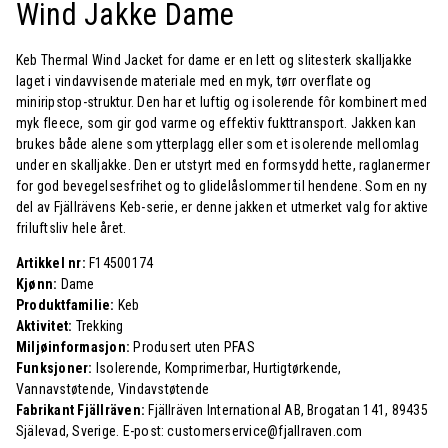
Wind Jakke Dame
Keb Thermal Wind Jacket for dame er en lett og slitesterk skalljakke
laget i vindavvisende materiale med en myk, tørr overflate og
miniripstop-struktur. Den har et luftig og isolerende fôr kombinert med
myk fleece, som gir god varme og effektiv fukttransport. Jakken kan
brukes både alene som ytterplagg eller som et isolerende mellomlag
under en skalljakke. Den er utstyrt med en formsydd hette, raglanermer
for god bevegelsesfrihet og to glidelåslommer til hendene. Som en ny
del av Fjällrävens Keb-serie, er denne jakken et utmerket valg for aktive
friluftsliv hele året.
Artikkel nr:
F14500174
Kjønn:
Dame
Produktfamilie:
Keb
Aktivitet:
Trekking
Miljøinformasjon:
Produsert uten PFAS
Funksjoner:
Isolerende, Komprimerbar, Hurtigtørkende,
Vannavstøtende, Vindavstøtende
Fabrikant Fjällräven:
Fjällräven International AB, Brogatan 141, 89435
Själevad, Sverige. E-post: customerservice@fjallraven.com