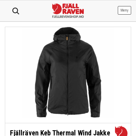
Hopp
til
Meny
innhold
Fjällräven Keb Thermal Wind Jakke