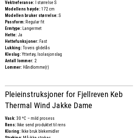
Vektreferanse:
I størrelse S
Modellens høyde:
172 cm
Modellen bruker størrelse:
S
Passform:
Regular fit
Ermtype:
Langermet
Hette:
Ja
Hettefunksjoner:
Fast
Lukking:
Toveis glidelås
Kleslag:
Yttertøy, Isolasjonslag
Antall lommer:
2
Lommer:
Håndlomme(r)
Pleieinstruksjoner for Fjellreven
Keb
Thermal Wind Jakke Dame
Vask:
30 ºC – mild prosess
Rens:
Ikke send produktet til rens
Kloring:
Ikke bruk blekemidler
Stryking:
Må ikke strykes