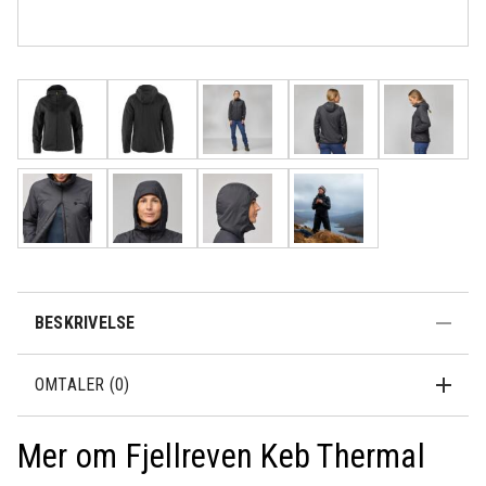
Rask levering
Fri frakt over
Åpent kjøp 30
500,-
dager
BESKRIVELSE
OMTALER (0)
Mer om Fjellreven Keb Thermal