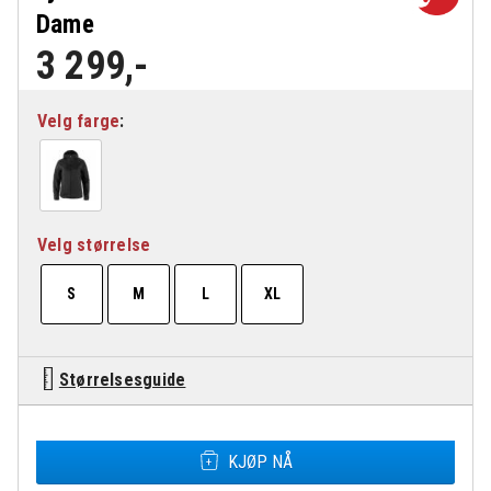
Dame
3 299
,-
Velg farge
Velg størrelse
S
M
L
XL
Størrelsesguide
Fjällräven Keb Thermal Wind Jakke Dame antall
KJØP NÅ