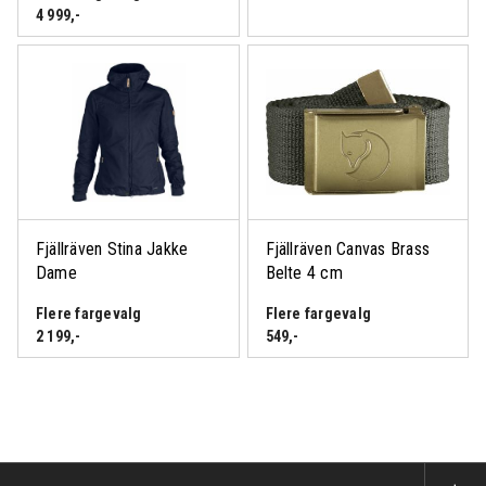
4 999
,-
Fjällräven Stina Jakke
Fjällräven Canvas Brass
Dame
Belte 4 cm
Flere fargevalg
Flere fargevalg
2 199
,-
549
,-