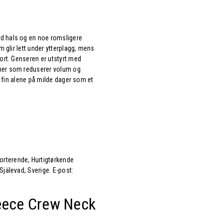
nd hals og en noe romsligere
m glir lett under ytterplagg, mens
port. Genseren er utstyrt med
mmer som reduserer volum og
ke fin alene på milde dager som et
orterende, Hurtigtørkende
Själevad, Sverige. E-post:
eece Crew Neck