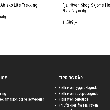
 Abisko Lite Trekking
Fjällräven Skog Skjorte He
Flere fargevalg
valg
1 599
,-
ICE
TIPS OG RÅD
Fjällräven ryggsekkguide
ring
Fjällräven soveposeguide
reklamasjon og reservedeler
Fjällräven teltguide
Friluftsklær fra Fjällräven