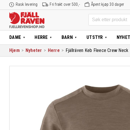
Hopp
Rask levering
Fri frakt over 500,-
Åpent kjøp 30 dager
til
innhold
Søk
etter:
DAME
HERRE
BARN
UTSTYR
NYHE
Hjem
>
Nyheter
>
Herre
>
Fjällräven Keb Fleece Crew Neck