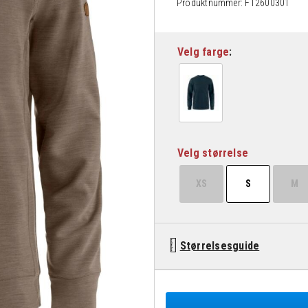
Produktnummer:
F12600301
Velg farge
Velg størrelse
XS
S
M
Størrelsesguide