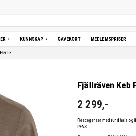
TER
KUNNSKAP
GAVEKORT
MEDLEMSPRISER
 Herre
Fjällräven Keb 
2 299
,-
Fleecegenser med rund hals og lit
PFAS.