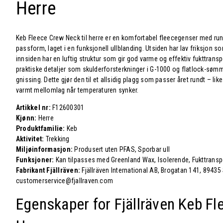
Herre
Keb Fleece Crew Neck til herre er en komfortabel fleecegenser med ru
passform, laget i en funksjonell ullblanding. Utsiden har lav friksjon so
innsiden har en luftig struktur som gir god varme og effektiv fukttrans
praktiske detaljer som skulderforsterkninger i G-1000 og flatlock-sø
gnissing. Dette gjør den til et allsidig plagg som passer året rundt – li
varmt mellomlag når temperaturen synker.
Artikkel nr:
F12600301
Kjønn:
Herre
Produktfamilie:
Keb
Aktivitet:
Trekking
Miljøinformasjon:
Produsert uten PFAS, Sporbar ull
Funksjoner:
Kan tilpasses med Greenland Wax, Isolerende, Fukttransp
Fabrikant Fjällräven:
Fjällräven International AB, Brogatan 141, 89435 
customerservice@fjallraven.com
Egenskaper for Fjällräven
Keb Fl