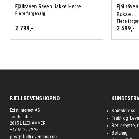
Fjällräven Räven Jakke Herre
Fjällräven
Flere fargevalg
Bukse ...
Flere farge
2 799
,-
2 599
,-
FJELLREVENSHOP.NO
KUNDESERV
Exist Internet AS
Kontakt oss
Tomtegata 2
Frakt og Leve
2615 LILLEHAMMER
Retur/bytte, 
+47 61 22 22 25
Betaling
post@fjellrevenshop.no