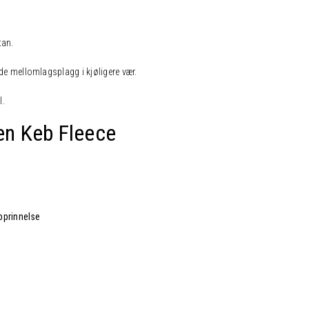
tan.
nde mellomlagsplagg i kjøligere vær.
l.
ven
Keb Fleece
pprinnelse