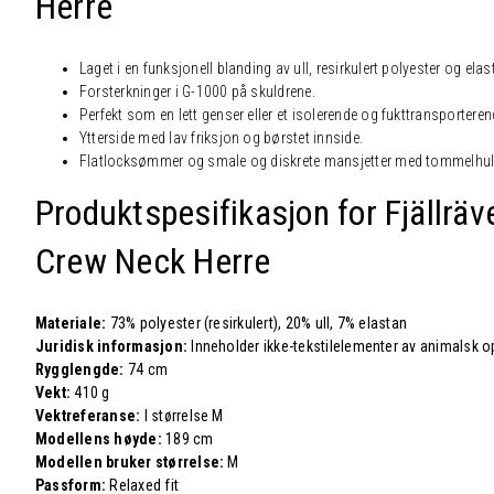
Herre
Laget i en funksjonell blanding av ull, resirkulert polyester og elas
Forsterkninger i G-1000 på skuldrene.
Perfekt som en lett genser eller et isolerende og fukttransportere
Ytterside med lav friksjon og børstet innside.
Flatlocksømmer og smale og diskrete mansjetter med tommelhul
Produktspesifikasjon for Fjällrä
Crew Neck Herre
Materiale:
73% polyester (resirkulert), 20% ull, 7% elastan
Juridisk informasjon:
Inneholder ikke-tekstilelementer av animalsk o
Rygglengde:
74 cm
Vekt:
410 g
Vektreferanse:
I størrelse M
Modellens høyde:
189 cm
Modellen bruker størrelse:
M
Passform:
Relaxed fit