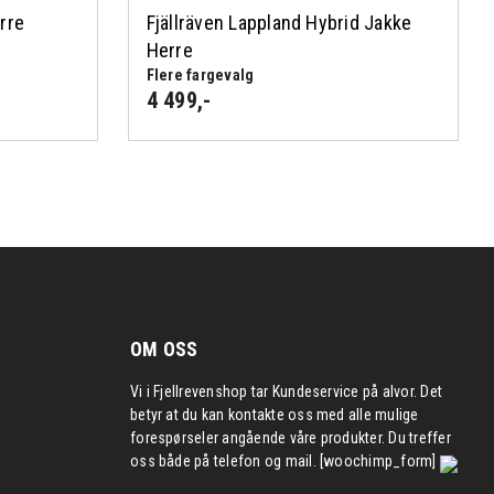
rre
Fjällräven Lappland Hybrid Jakke
Herre
Flere fargevalg
4 499
,-
OM OSS
Vi i Fjellrevenshop tar Kundeservice på alvor. Det
betyr at du kan kontakte oss med alle mulige
forespørseler angående våre produkter. Du treffer
oss både på telefon og mail. [woochimp_form]