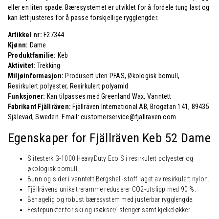
eller en liten spade. Bæresystemet er utviklet for å fordele tung last og
kan lett justeres for å passe forskjellige rygglengder.
Artikkel nr:
F27344
Kjønn:
Dame
Produktfamilie:
Keb
Aktivitet:
Trekking
Miljøinformasjon:
Produsert uten PFAS, Økologisk bomull,
Resirkulert polyester, Resirkulert polyamid
Funksjoner:
Kan tilpasses med Greenland Wax, Vanntett
Fabrikant Fjällräven:
Fjällräven International AB, Brogatan 141, 89435
Själevad, Sweden. Email: customerservice@fjallraven.com
Egenskaper for Fjällräven Keb 52 Dame
Slitesterk G-1000 HeavyDuty Eco S i resirkulert polyester og
økologisk bomull.
Bunn og sider i vanntett Bergshell-stoff laget av resirkulert nylon.
Fjällrävens unike treramme reduserer CO2-utslipp med 90 %.
Behagelig og robust bæresystem med justerbar rygglengde.
Festepunkter for ski og isøkser/-stenger samt kjelkeløkker.