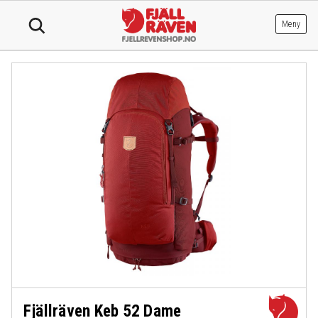
Hopp
til
Meny
innhold
Fjällräven Keb 52 Dame