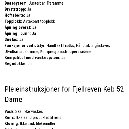
Bæresystem:
Justerbar, Treramme
Bryststropp:
Ja
Hoftebelte:
Ja
Topplokk:
Avtakbart topplokk
Åpning øverst:
Ja
Åpning i bunn:
Ja
Snølås:
Ja
Funksjoner ved utstyr:
Håndtak til isøks, Håndtak til gåstaver,
Utvidbar sidelomme, Kompresjonsstropper i sidene
Kompatibel med væskesystem:
Ja
Regndekke:
Ja
Pleieinstruksjoner for Fjellreven
Keb 52
Dame
Vask:
Skal ikke vaskes
Rens:
Ikke send produktet til rens
Kloring:
Ikke bruk blekemidler