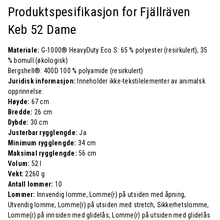
Produktspesifikasjon for Fjällräven
Keb 52 Dame
Materiale:
G-1000® HeavyDuty Eco S: 65 % polyester (resirkulert), 35
% bomull (økologisk)
Bergshell®: 400D 100 % polyamide (resirkulert)
Juridisk informasjon:
Inneholder ikke-tekstilelementer av animalsk
opprinnelse.
Høyde:
67 cm
Bredde:
26 cm
Dybde:
30 cm
Justerbar rygglengde:
Ja
Minimum rygglengde:
34 cm
Maksimal rygglengde:
56 cm
Volum:
52 l
Vekt:
2260 g
Antall lommer:
10
Lommer:
Innvendig lomme, Lomme(r) på utsiden med åpning,
Utvendig lomme, Lomme(r) på utsiden med stretch, Sikkerhetslomme,
Lomme(r) på innsiden med glidelås, Lomme(r) på utsiden med glidelås