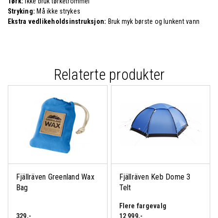
Tørk:
Ikke bruk tørketrommel
Stryking:
Må ikke strykes
Ekstra vedlikeholdsinstruksjon:
Bruk myk børste og lunkent vann
Relaterte produkter
Fjällräven Greenland Wax
Fjällräven Keb Dome 3
Bag
Telt
Flere fargevalg
329
,-
12 999
,-