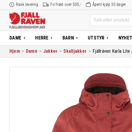
Hopp
Rask levering
Fri frakt over 500,-
Åpent kjøp 30 dager
til
innhold
Søk
etter:
DAME
HERRE
BARN
UTSTYR
NYHE
Hjem
>
Dame
>
Jakker
>
Skalljakker
>
Fjällräven Karla Lit