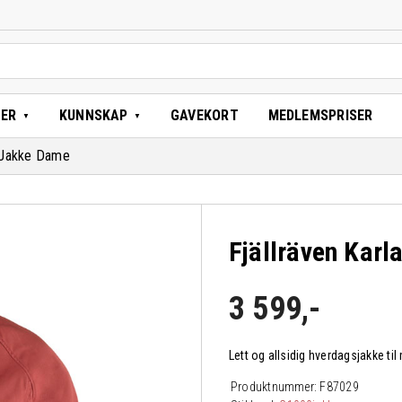
TER
KUNNSKAP
GAVEKORT
MEDLEMSPRISER
e Jakke Dame
Fjällräven Karl
3 599
,-
Lett og allsidig hverdagsjakke t
Produktnummer:
F87029