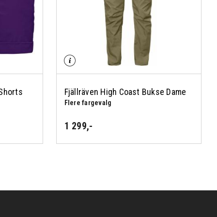
 Shorts
Fjällräven High Coast Bukse Dame
Flere fargevalg
1 299
,-