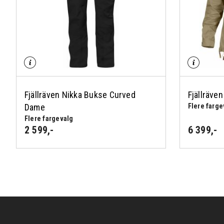
Fjällräven Nikka Bukse Curved
Fjällräve
Dame
Flere farge
Flere fargevalg
2 599
,-
6 399
,-