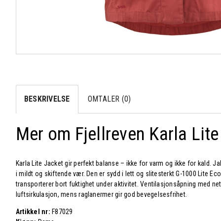
BESKRIVELSE
OMTALER (0)
Mer om Fjellreven Karla Lit
Karla Lite Jacket gir perfekt balanse – ikke for varm og ikke for kald. Ja
i mildt og skiftende vær. Den er sydd i lett og slitesterkt G-1000 Lite E
transporterer bort fuktighet under aktivitet. Ventilasjonsåpning med net
luftsirkulasjon, mens raglanermer gir god bevegelsesfrihet.
Artikkel nr:
F87029