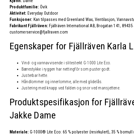
Kjønn:
Dame
Produktfamilie:
Övik
Aktivitet:
Everyday Outdoor
Funksjoner:
Kan tilpasses med Greenland Wax, Ventilasjon, Vannavst
Fabrikant Fjällräven:
Fjällräven International AB, Brogatan 141, 89435
customerservice@fjallraven.com
Egenskaper for Fjällräven
Karla 
Vind- og vannavvisende i slitesterkt G-1000 Lite Eco.
Bærestykke i ryggen har nettingfôr som puster godt.
Justerbar hette.
Håndlommer og innerlomme, alle med glidelås.
Justering med knapp ved falden og snor ved mansjettene.
Produktspesifikasjon for Fjällrä
Jakke Dame
Materiale:
G-1000® Lite Eco: 65 % polyester (resirkulert), 35 % bomull 