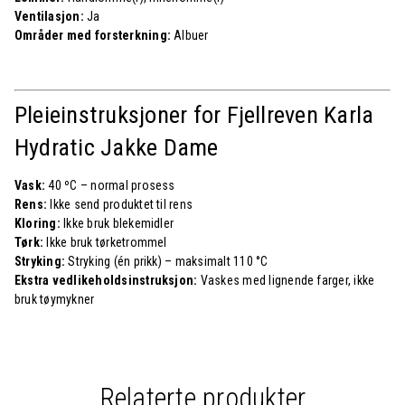
Ventilasjon:
Ja
Områder med forsterkning:
Albuer
Pleieinstruksjoner for Fjellreven
Karla
Hydratic Jakke Dame
Vask:
40 ºC – normal prosess
Rens:
Ikke send produktet til rens
Kloring:
Ikke bruk blekemidler
Tørk:
Ikke bruk tørketrommel
Stryking:
Stryking (én prikk) – maksimalt 110 °C
Ekstra vedlikeholdsinstruksjon:
Vaskes med lignende farger, ikke
bruk tøymykner
Relaterte produkter