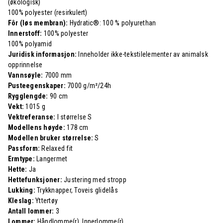
(økologisk)
100% polyester (resirkulert)
Fôr (løs membran):
Hydratic®: 100 % polyurethan
Innerstoff:
100% polyester
100% polyamid
Juridisk informasjon:
Inneholder ikke-tekstilelementer av animalsk
opprinnelse
Vannsøyle:
7000 mm
Pusteegenskaper:
7000 g/m²/24h
Rygglengde:
90 cm
Vekt:
1015 g
Vektreferanse:
I størrelse S
Modellens høyde:
178 cm
Modellen bruker størrelse:
S
Passform:
Relaxed fit
Ermtype:
Langermet
Hette:
Ja
Hettefunksjoner:
Justering med stropp
Lukking:
Trykknapper, Toveis glidelås
Kleslag:
Yttertøy
Antall lommer:
3
Lommer:
Håndlomme(r), Innerlomme(r)