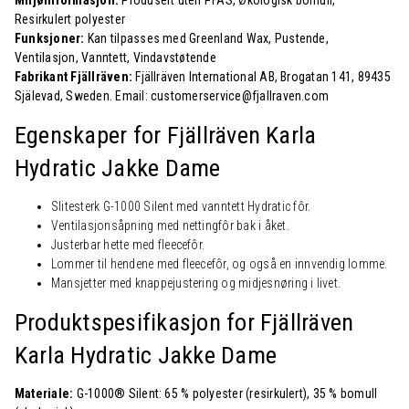
Resirkulert polyester
Funksjoner:
Kan tilpasses med Greenland Wax, Pustende,
Ventilasjon, Vanntett, Vindavstøtende
Fabrikant Fjällräven:
Fjällräven International AB, Brogatan 141, 89435
Själevad, Sweden. Email: customerservice@fjallraven.com
Egenskaper for Fjällräven
Karla
Hydratic Jakke Dame
Slitesterk G-1000 Silent med vanntett Hydratic fôr.
Ventilasjonsåpning med nettingfôr bak i åket.
Justerbar hette med fleecefôr.
Lommer til hendene med fleecefôr, og også en innvendig lomme.
Mansjetter med knappejustering og midjesnøring i livet.
Produktspesifikasjon for Fjällräven
Karla Hydratic Jakke Dame
Materiale:
G-1000® Silent: 65 % polyester (resirkulert), 35 % bomull