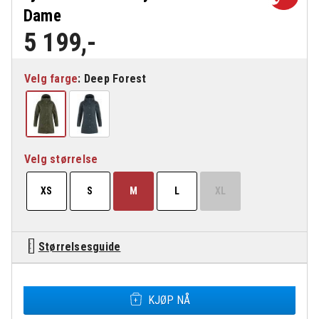
Dame
5 199
,-
Velg farge
Velg størrelse
XS
S
M
L
XL
Størrelsesguide
Fjällräven Karla Hydratic Jakke Dame antall
KJØP NÅ