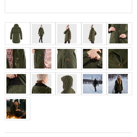
Rask levering
Fri frakt over
Åpent kjøp 30
500,-
dager