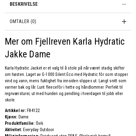
BESKRIVELSE
OMTALER (0)
Mer om Fjellreven Karla Hydratic
Jakke Dame
Karla Hydratic Jacket er et valg til å stole på når været stadig skifter
om høsten. Laget av G-1000 Silent Eco med Hydratic fôr som stopper
vind og vann, mens fuktighet fra innsiden slippes ut. Langt snitt som
varmer bak og lår. Lunt fleecefôr i hette og håndlommer. Perfekt til
regnværsturer, ut med hunden og pendling i hverdagen til jobb eller
skole.
Artikkel nr:
F84122
Kjønn:
Dame
Produktfamilie:
Övik
Aktivitet:
Everyday Outdoor
Miljøinformasjon:
Produsert uten PFAS, Økologisk bomull,