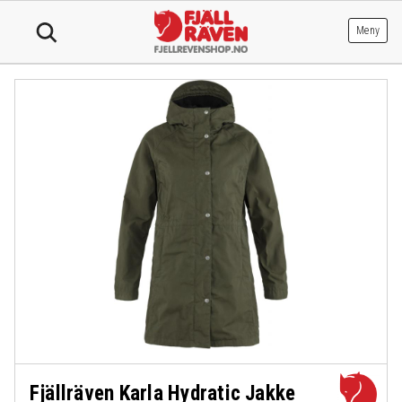
Hopp
til
Meny
innhold
Fjällräven Karla Hydratic Jakke