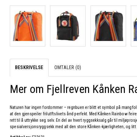
BESKRIVELSE
OMTALER (0)
Mer om Fjellreven Kånken R
Naturen har ingen fordommer – regnbuen er blitt et symbol på mangfold,
at den gjenspeiler frilutftslivets ånd perfekt. Med Kånken Rainbow feire
rett til å uttrykke seg selv. En del av hvert ryggsekksalg går til miljøprosje
spesialversjonsryggsekk med all den store Kånken-kjærligheten, og litt