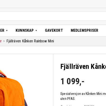
TER
KUNNSKAP
GAVEKORT
MEDLEMSPRISER
r
>
Fjällräven Kånken Rainbow Mini
Fjällräven Kån
1 099
,-
Spesialversjon av Kånken Mini med
uten PFAS.