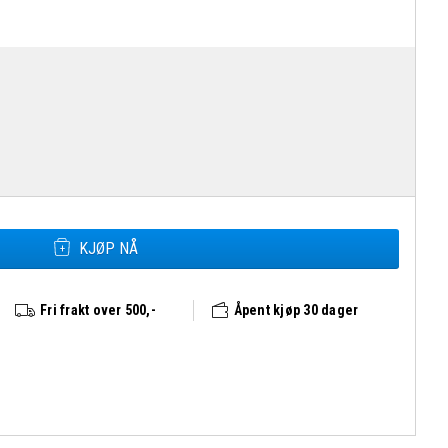
Fjällräven Kånken Rainbow Mini antall
KJØP NÅ
Fri frakt over 500,-
Åpent kjøp 30 dager