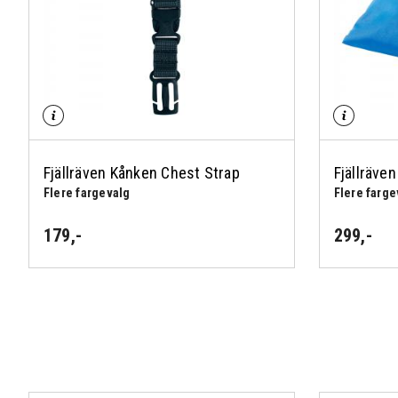
Fjällräven Kånken Chest Strap
Fjällräve
Flere fargevalg
Flere farge
179
,-
299
,-