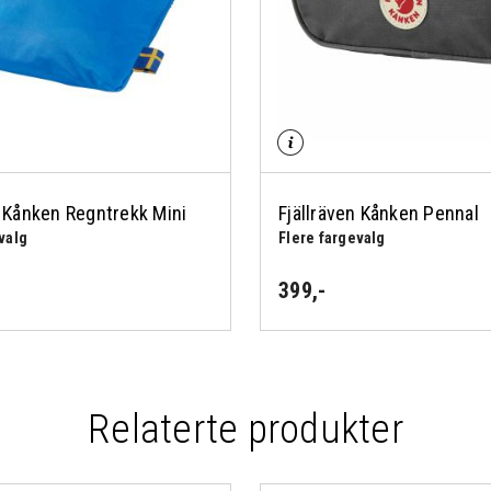
n Kånken Regntrekk Mini
Fjällräven Kånken Pennal
valg
Flere fargevalg
399
,-
Relaterte produkter