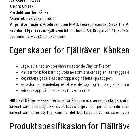
Artikkel nr:
F23621
Kjønn:
Unisex
Produktfamilie:
Kånken
Aktivitet:
Everyday Outdoor
Miljøinformasjon:
Produsert uten PFAS, Bedre prosesser, Save The Ar
Fabrikant Fjällräven:
Fjällräven International AB, Brogatan 141, 89435
customerservice@fjallraven.com
Egenskaper for Fjällräven Kånke
Laget av slitesterkt og vannavstøtende Vinylon F-stoff.
Passer for både barn og voksne som ønsker seg en liten ryggsek
Regnbuefargede skulderstropper og håndtak på toppen.
Avtakbart sitteunderlag, reflekterende logo og front- og sidelomm
Adresselapp på innsiden av hovedrommet.
NB!
Skyll Kånken-sekken før bruk for å hindre at overskuddsfarge smitt
lunkent vann, i en balje. Evt. overskuddsfarge vil da fjernes. Om du er u
lunkent vann etter skylling. Kommer det ikke farge på vannet så er overs
Produktspesifikasjon for Fjällrä