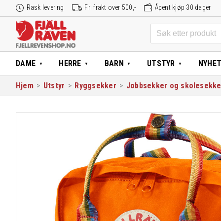
Hopp
Rask levering
Fri frakt over 500,-
Åpent kjøp 30 dager
til
innhold
Søk
etter:
DAME
HERRE
BARN
UTSTYR
NYHE
Hjem
>
Utstyr
>
Ryggsekker
>
Jobbsekker og skolesekke