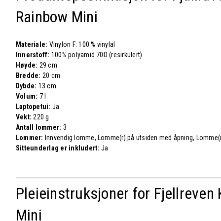
Rainbow Mini
Materiale:
Vinylon F: 100 % vinylal
Innerstoff:
100% polyamid 70D (resirkulert)
Høyde:
29 cm
Bredde:
20 cm
Dybde:
13 cm
Volum:
7 l
Laptopetui:
Ja
Vekt:
220 g
Antall lommer:
3
Lommer:
Innvendig lomme, Lomme(r) på utsiden med åpning, Lomme(r)
Sitteunderlag er inkludert:
Ja
Pleieinstruksjoner for Fjellreven
Mini