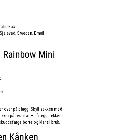
ctic Fox
 Själevad, Sweden. Email:
n Rainbow Mini
k.
er.
er over på plagg. Skyll sekken med
sikker på resultat – så legg sekken i
kuddsfarge borte og klar til bruk.
ven
Kånken