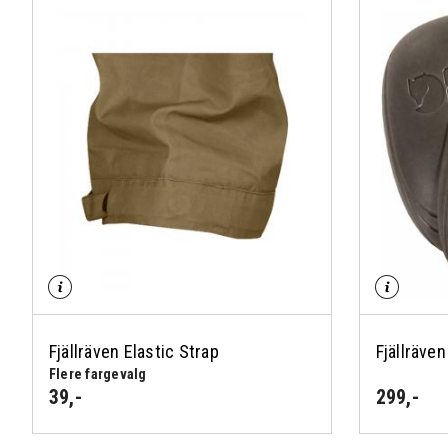
Fjällräven Elastic Strap
Fjällräve
Flere fargevalg
39
,-
299
,-