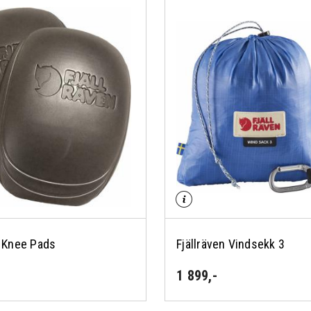
n Knee Pads
Fjällräven Vindsekk 3
1 899
,-