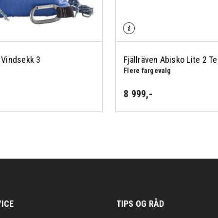
n Vindsekk 3
Fjällräven Abisko Lite 2 Te
Flere fargevalg
8 999
,-
ICE
TIPS OG RÅD