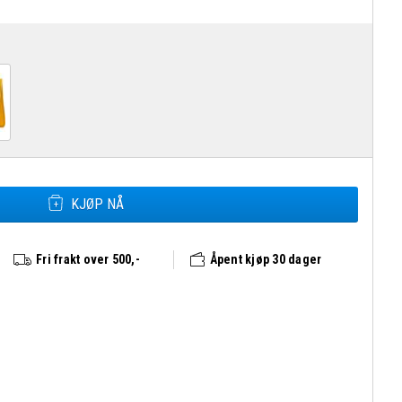
Fjällräven Kånken Organizer antall
KJØP NÅ
Fri frakt over 500,-
Åpent kjøp 30 dager