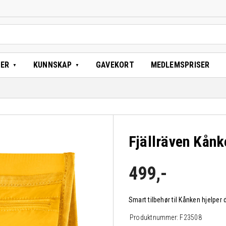
TER
KUNNSKAP
GAVEKORT
MEDLEMSPRISER
Fjällräven Kånk
499
,-
Smart tilbehør til Kånken hjelper
Produktnummer:
F23508