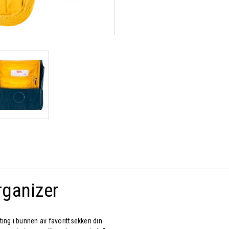
rganizer
 ting i bunnen av favorittsekken din