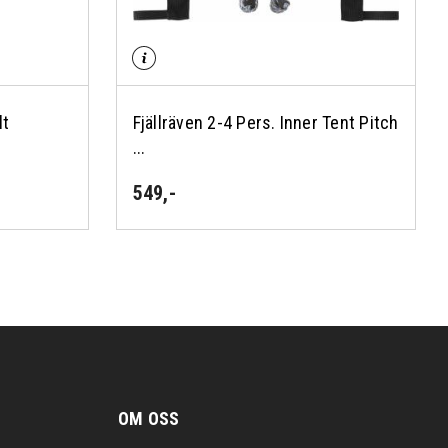
lt
Fjällräven 2-4 Pers. Inner Tent Pitch
...
549
,-
OM OSS