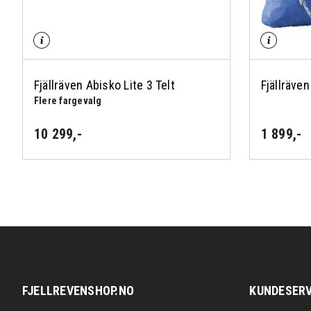
Fjällräven Abisko Lite 3 Telt
Fjällräve
Flere fargevalg
10 299
,-
1 899
,-
FJELLREVENSHOP.NO
KUNDESERV