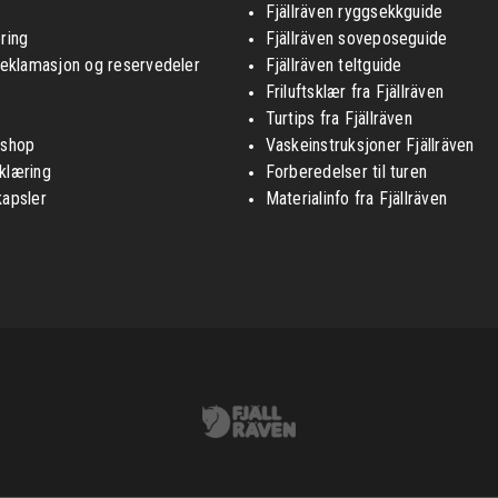
Fjällräven ryggsekkguide
ring
Fjällräven soveposeguide
reklamasjon og reservedeler
Fjällräven teltguide
Friluftsklær fra Fjällräven
Turtips fra Fjällräven
nshop
Vaskeinstruksjoner Fjällräven
klæring
Forberedelser til turen
kapsler
Materialinfo fra Fjällräven