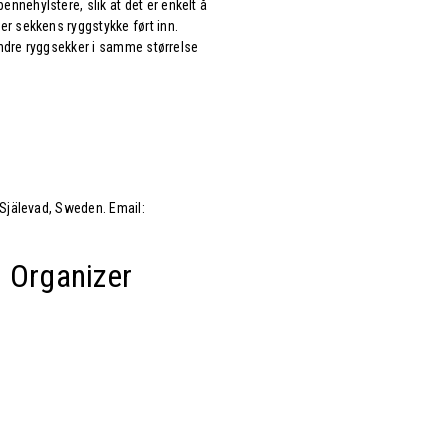
nehylstere, slik at det er enkelt å
r sekkens ryggstykke ført inn.
 andre ryggsekker i samme størrelse
 Själevad, Sweden. Email:
n Organizer