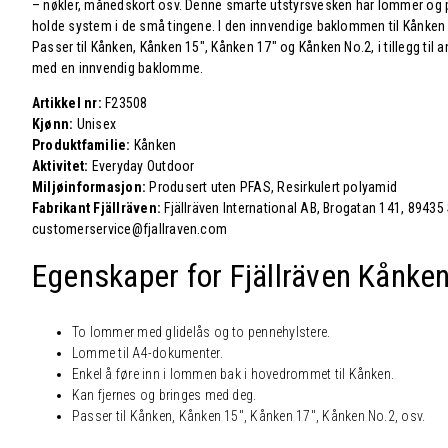
– nøkler, månedskort osv. Denne smarte utstyrsvesken har lommer og pen
holde system i de små tingene. I den innvendige baklommen til Kånken e
Passer til Kånken, Kånken 15″, Kånken 17″ og Kånken No.2, i tillegg til
med en innvendig baklomme.
Artikkel nr:
F23508
Kjønn:
Unisex
Produktfamilie:
Kånken
Aktivitet:
Everyday Outdoor
Miljøinformasjon:
Produsert uten PFAS, Resirkulert polyamid
Fabrikant Fjällräven:
Fjällräven International AB, Brogatan 141, 89435
customerservice@fjallraven.com
Egenskaper for Fjällräven Kånke
To lommer med glidelås og to pennehylstere.
Lomme til A4-dokumenter.
Enkel å føre inn i lommen bak i hovedrommet til Kånken.
Kan fjernes og bringes med deg.
Passer til Kånken, Kånken 15″, Kånken 17″, Kånken No.2, osv.