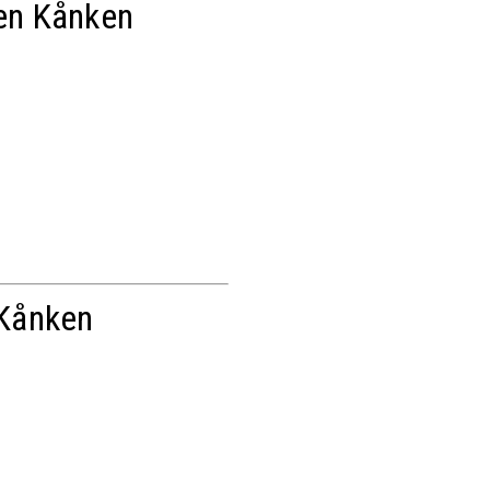
ven Kånken
Kånken