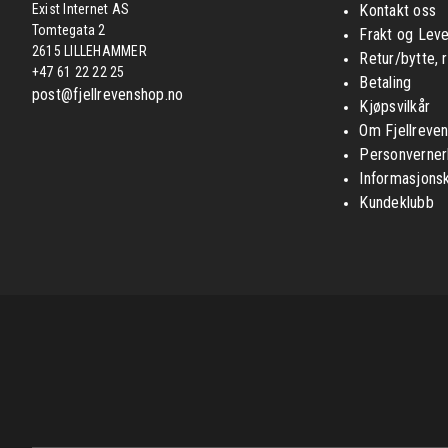
Exist Internet AS
Kontakt oss
Tomtegata 2
Frakt og Leve
2615 LILLEHAMMER
Retur/bytte, 
+47 61 22 22 25
Betaling
post@fjellrevenshop.no
Kjøpsvilkår
Om Fjellreve
Personverner
Informasjons
Kundeklubb