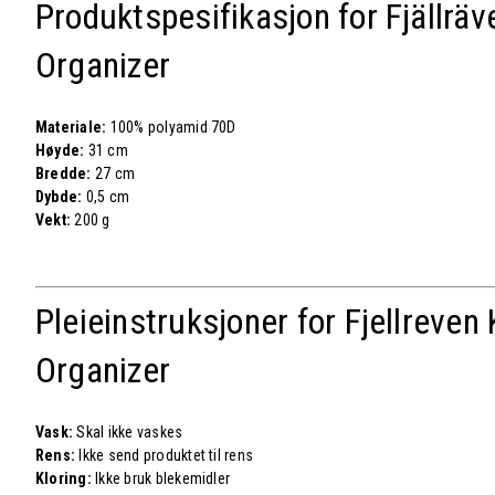
Produktspesifikasjon for Fjällrä
Organizer
Materiale:
100% polyamid 70D
Høyde:
31 cm
Bredde:
27 cm
Dybde:
0,5 cm
Vekt:
200 g
Pleieinstruksjoner for Fjellreven
Organizer
Vask:
Skal ikke vaskes
Rens:
Ikke send produktet til rens
Kloring:
Ikke bruk blekemidler