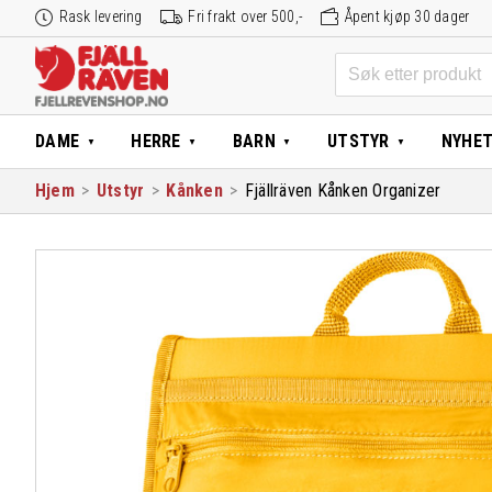
Hopp
Rask levering
Fri frakt over 500,-
Åpent kjøp 30 dager
til
innhold
Søk
etter:
DAME
HERRE
BARN
UTSTYR
NYHE
Hjem
>
Utstyr
>
Kånken
>
Fjällräven Kånken Organizer