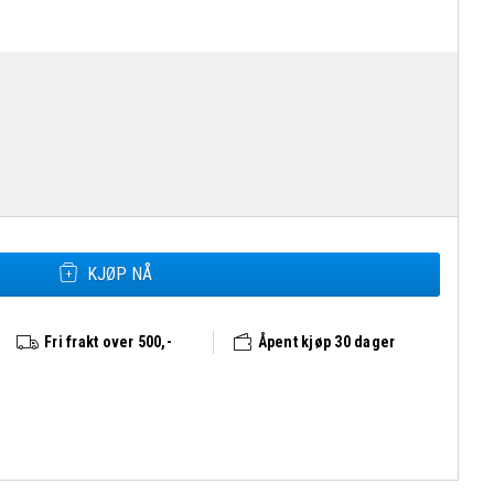
Fjällräven Kajka 75 M/L antall
KJØP NÅ
Fri frakt over 500,-
Åpent kjøp 30 dager