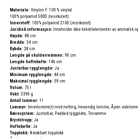
Materiale:
Vinylon F: 100 % vinylal
100% polyamid 500D (resirkulert)
Innerstoff:
100% polyamid 210D (resirkulert)
Juridisk informasjon:
Inneholder ikke-tekstilelementer av animalsk o
Høyde:
88 cm
Bredde:
54 cm
Dybde:
28 cm
Lengde på skulderremmen:
90 cm
Lengde hoftebelte:
146 cm
Justerbar rygglengde:
Ja
Minimum rygglengde:
44 cm
Maksimal rygglengde:
59 cm
Volum:
75 l
Vekt:
3390 g
Antall lommer:
11
Lommer:
Innerlomme(r) med netting, Innvendig lomme, Åpen sidelomm
Bæresystem:
Justerbar, Padded ryggplate, Treramme
Bryststropp:
Ja
Hoftebelte:
Ja
Topplokk:
Avtakbart topplokk