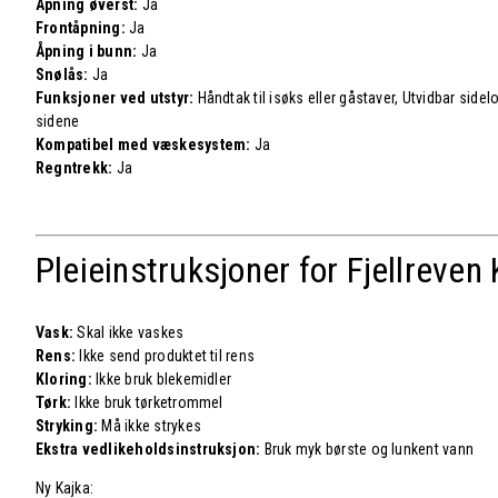
Åpning øverst:
Ja
Frontåpning:
Ja
Åpning i bunn:
Ja
Snølås:
Ja
Funksjoner ved utstyr:
Håndtak til isøks eller gåstaver, Utvidbar si
sidene
Kompatibel med væskesystem:
Ja
Regntrekk:
Ja
Pleieinstruksjoner for Fjellreven
Vask:
Skal ikke vaskes
Rens:
Ikke send produktet til rens
Kloring:
Ikke bruk blekemidler
Tørk:
Ikke bruk tørketrommel
Stryking:
Må ikke strykes
Ekstra vedlikeholdsinstruksjon:
Bruk myk børste og lunkent vann
Ny Kajka: