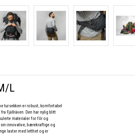
 M/L
nne tursekken er robust, komfortabel
 Fjällräven. Den har nylig blitt
ulerte materialer for fôr og
 sin innovative, bærekraftige og
unge laster med letthet og er