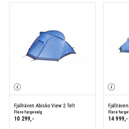
Fjällräven Abisko View 2 Telt
Fjällräve
Flere fargevalg
Flere farge
10 299
,-
14 999
,-