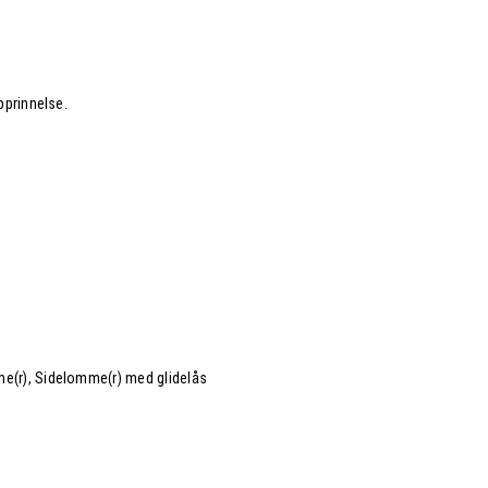
pprinnelse.
e(r), Sidelomme(r) med glidelås