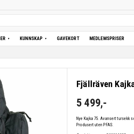
TER
KUNNSKAP
GAVEKORT
MEDLEMSPRISER
Fjällräven Kajk
5 499
,-
Nye Kajka 75. Avansert tursekk s
Produsert uten PFAS.