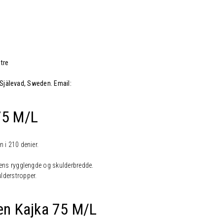
tre
 Själevad, Sweden. Email:
75 M/L
 i 210 denier.
rens rygglengde og skulderbredde.
lderstropper.
ven Kajka 75 M/L