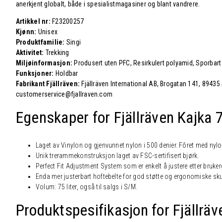
anerkjent globalt, både i spesialistmagasiner og blant vandrere.
Artikkel nr:
F23200257
Kjønn:
Unisex
Produktfamilie:
Singi
Aktivitet:
Trekking
Miljøinformasjon:
Produsert uten PFC, Resirkulert polyamid, Sporbart 
Funksjoner:
Holdbar
Fabrikant Fjällräven:
Fjällräven International AB, Brogatan 141, 89435
customerservice@fjallraven.com
Egenskaper for Fjällräven Kajka 
Laget av Vinylon og gjenvunnet nylon i 500 denier. Fôret med nylon
Unik trerammekonstruksjon laget av FSC-sertifisert bjørk.
Perfect Fit Adjustment System som er enkelt å justere etter bruke
Enda mer justerbart hoftebelte for god støtte og ergonomiske sku
Volum: 75 liter, også til salgs i S/M.
Produktspesifikasjon for Fjällrä