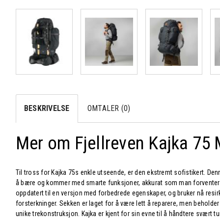
BESKRIVELSE
OMTALER (0)
Mer om Fjellreven Kajka 75
Til tross for Kajka 75s enkle utseende, er den ekstremt sofistikert. De
å bære og kommer med smarte funksjoner, akkurat som man forventer fra
oppdatert til en versjon med forbedrede egenskaper, og bruker nå resirk
forsterkninger. Sekken er laget for å være lett å reparere, men beholder
unike trekonstruksjon. Kajka er kjent for sin evne til å håndtere svært t