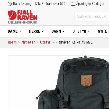
Hopp
Rask levering
Fri frakt over 500,-
Åpent kjøp 30 dager
til
innhold
Søk
etter:
DAME
HERRE
BARN
UTSTYR
NYHE
Hjem
>
Nyheter
>
Utstyr
>
Fjällräven Kajka 75 M/L