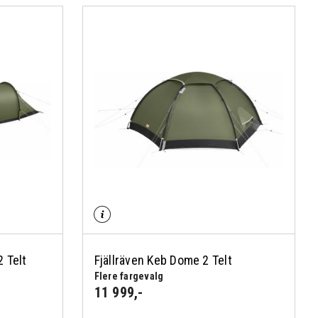
2 Telt
Fjällräven Keb Dome 2 Telt
Flere fargevalg
11 999
,-