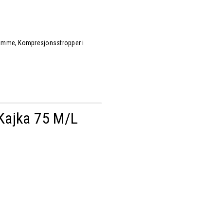
delomme, Kompresjonsstropper i
 Kajka 75 M/L