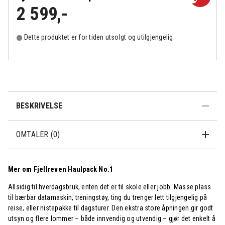
2 599
,-
Dette produktet er for tiden utsolgt og utilgjengelig.
BESKRIVELSE
OMTALER (0)
Mer om Fjellreven Haulpack No.1
Allsidig til hverdagsbruk, enten det er til skole eller jobb. Masse plass
til bærbar datamaskin, treningstøy, ting du trenger lett tilgjengelig på
reise, eller nistepakke til dagsturer. Den ekstra store åpningen gir godt
utsyn og flere lommer – både innvendig og utvendig – gjør det enkelt å