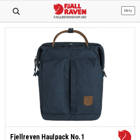
Hopp
til
Meny
innhold
Fjellreven Haulpack No.1