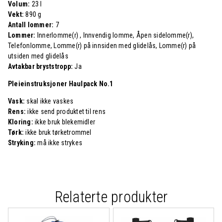
Volum:
23 l
Vekt:
890 g
Antall lommer:
7
Lommer:
Innerlomme(r) , Innvendig lomme, Åpen sidelomme(r),
Telefonlomme, Lomme(r) på innsiden med glidelås, Lomme(r) på
utsiden med glidelås
Avtakbar bryststropp:
Ja
Pleieinstruksjoner Haulpack No.1
Vask:
skal ikke vaskes
Rens:
ikke send produktet til rens
Kloring:
ikke bruk blekemidler
Tørk:
ikke bruk tørketrommel
Stryking:
må ikke strykes
Relaterte produkter