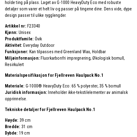
holde ting på plass. Laget av G-1000 HeavyDuty Eco med robuste
detaljer som varer et helt liv og passer på tingene dine. Dens vide, dype
design passer til ulike rygglengder.
Artikkel nr:
F23340
Kjønn:
Unisex
Produktfamile:
Övik
Aktivitet:
Everyday Outdoor
Funksjoner:
Kan tilpasses med Greenland Wax, Holdbar
Miljøinformasjon:
Fluorkarbonfri impregnering, Økologisk bomull,
Resirkulert
Materialspesifikasjon for Fjellreven Haulpack No.1
Materiale:
G-1000® HeavyDuty Eco: 65 % polyester, 35 % bomull
Juridisk informasjon:
Inneholder ikke-tekstilelementer av animalsk
opprinnelse.
Tekniske detaljer for Fjellreven Haulpack No.1
Høyde:
39 cm
Bredde:
31 cm
Dybde:
19 cm