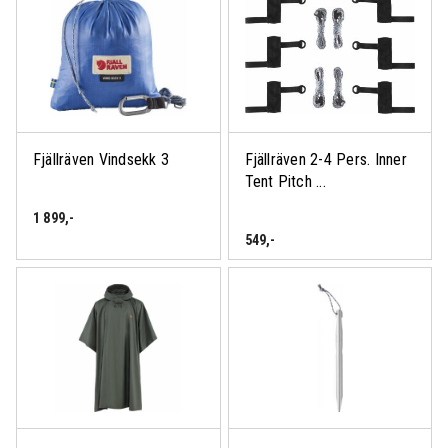
Fjällräven Vindsekk 3
Fjällräven 2-4 Pers. Inner
Tent Pitch ...
1 899
,-
549
,-