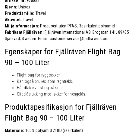
Artikkel nr:
F25855
Kjønn:
Unisex
Produktfamilie:
Travel
Aktivitet:
Travel
Miljøinformasjon:
Produsert uten PFAS, Resirkulert polyamid
Fabrikant Fjällräven:
Fjällräven International AB, Brogatan 141, 89435
Själevad, Sweden. Email: customerservice@fjallraven.com
Egenskaper for Fjällräven
Flight Bag
90 – 100 Liter
Flight bag for ryggsekker.
Kan også brukes som regntrekk.
Håndtak øverst og på siden.
Glidelåslukking med løkker for hengelås.
Produktspesifikasjon for Fjällräven
Flight Bag 90 – 100 Liter
Materiale:
100% polyamid 210D (resirkulert)