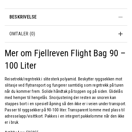
BESKRIVELSE
OMTALER (0)
Mer om Fjellreven Flight Bag 90 –
100 Liter
Reisetrekk/regntrekk i slitesterk polyamid. Beskytter ryggsekken mot
slitasje ved flytransport og fungerer samtidig som regntrekk på turen
når du kommer frem. Solide håndtak på toppen og på siden. Glidelås
med hemper til hengelås. Snorjustering der resten av snoren kan
stappes bort i en spesiell åpning så den ikke er i veien under transport.
Passer til ryggsekker på 90-100 liter. Transparent lomme med plass til
adresselapp/visittkort. Pakkes i en integrert pakkelomme når den ikke
er i bruk.