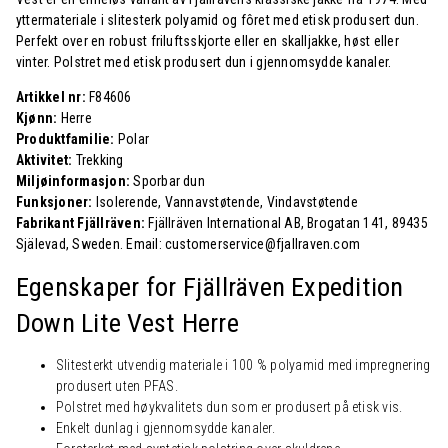
yttermateriale i slitesterk polyamid og fôret med etisk produsert dun.
Perfekt over en robust friluftsskjorte eller en skalljakke, høst eller
vinter. Polstret med etisk produsert dun i gjennomsydde kanaler.
Artikkel nr:
F84606
Kjønn:
Herre
Produktfamilie:
Polar
Aktivitet:
Trekking
Miljøinformasjon:
Sporbar dun
Funksjoner:
Isolerende, Vannavstøtende, Vindavstøtende
Fabrikant Fjällräven:
Fjällräven International AB, Brogatan 141, 89435
Själevad, Sweden. Email: customerservice@fjallraven.com
Egenskaper for Fjällräven
Expedition
Down Lite Vest Herre
Slitesterkt utvendig materiale i 100 % polyamid med impregnering
produsert uten PFAS.
Polstret med høykvalitets dun som er produsert på etisk vis.
Enkelt dunlag i gjennomsydde kanaler.