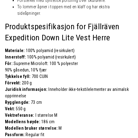
Forsterket med syntetisk polstring over skuldrene.
To lommer åpner i toppen med en klaff og har ekstra
sideåpninger.
Produktspesifikasjon for Fjällräven
Expedition Down Lite Vest Herre
Materiale:
100% polyamid (resirkulert)
Innerstoff:
100% polyamid (resirkulert)
Fôr:
Supreme Microloft: 100 % polyester
90% gåsedun, 10% fjær
Tykkelse fyll:
700 CUIN
Fôrvekt:
200 g
Juridisk informasjon:
Inneholder ikke-tekstilelementer av animalsk
opprinnelse
Rygglengde:
73 cm
Vekt:
550 g
Vektreferanse:
I størrelse M
Modellens høyde:
186 cm
Modellen bruker størrelse:
M
Passform:
Regular fit