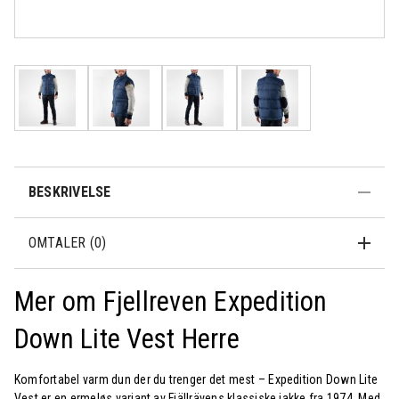
Rask levering
Fri frakt over
Åpent kjøp 30
500,-
dager
BESKRIVELSE
OMTALER (0)
Mer om Fjellreven Expedition
Down Lite Vest Herre
Komfortabel varm dun der du trenger det mest – Expedition Down Lite
Vest er en ermeløs variant av Fjällrävens klassiske jakke fra 1974. Med