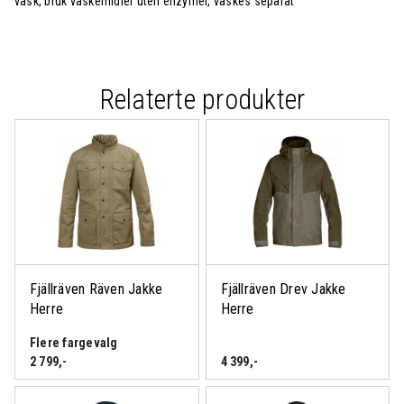
vask, bruk vaskemidler uten enzymer, vaskes separat
Relaterte produkter
Fjällräven Räven Jakke
Fjällräven Drev Jakke
Herre
Herre
Flere fargevalg
2 799
,-
4 399
,-