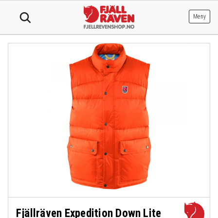
Hopp
til
Meny
innhold
Fjällräven Expedition Down Lite