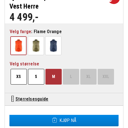
Vest Herre
4 499
,-
Velg farge
Velg størrelse
XS
S
M
L
XL
XXL
Størrelsesguide
Fjällräven Expedition Down Lite Vest Herre antall
KJØP NÅ