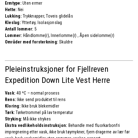
Ermtype:
Uten ermer
Hette:
Nei
Lukking:
Trykknapper, Toveis glidelås
Kleslag:
Yttertøy, Isolasjonslag
Antall lommer:
5
Lommer:
Håndlomme(r), Innerlomme(r) , Åpen sidelomme(r)
Områder med forsterkning:
Skuldre
Pleieinstruksjoner for Fjellreven
Expedition Down Lite Vest Herre
Vask:
40 ºC – normal prosess
Rens:
Ikke send produktet til rens
Kloring:
Ikke bruk blekemidler
Tørk:
Tørketrommel på lav temperatur
Stryking:
Må ikke strykes
Ekstra vedlikeholdsinstruksjon:
Behandle med fluorkarbonfri
impregnering etter vask, ikke bruk tøymykner, fjern dragerne av lær før