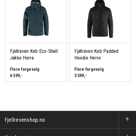
Fjällräven Keb Eco-Shell
Fjällräven Keb Padded
Logg inn eller bli medlem
Jakke Herre
Hoodie Herre
for å se medlemspris
Flere fargevalg
Flere fargevalg
6 599
,-
3 599
,-
Fjellrevenshop.no